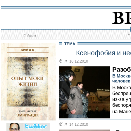
//
Архив
/
ТЕМА
Ксенофобия и не
//
16.12.2010
Разоб
В Москв
человек
В Москв
беспрец
из-за у
беспоря
на Мане
//
14.12.2010