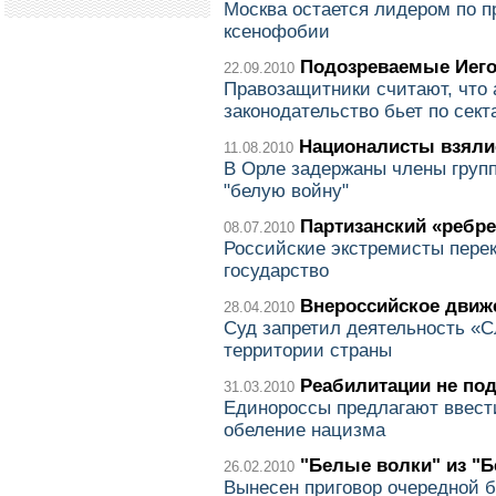
Москва остается лидером по п
ксенофобии
Подозреваемые Иег
22.09.2010
Правозащитники считают, что 
законодательство бьет по сек
Националисты взяли
11.08.2010
В Орле задержаны члены груп
"белую войну"
Партизанский «ребр
08.07.2010
Российские экстремисты пере
государство
Внероссийское движ
28.04.2010
Суд запретил деятельность «С
территории страны
Реабилитации не по
31.03.2010
Единороссы предлагают ввест
обеление нацизма
"Белые волки" из "
26.02.2010
Вынесен приговор очередной б