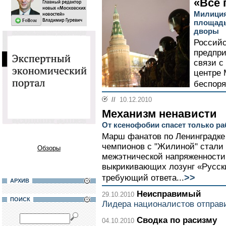
«Все 
Милиция
площадь
дворы
Российс
предпр
связи с
центре
беспоря
//
10.12.2010
Механизм ненависти
От ксенофобии спасет только р
Марш фанатов по Ленинградке 
чемпионов с "Жилиной" стали
Обзоры
межэтнической напряженности.
выкрикивающих лозунг «Русские
>>
требующий ответа...
АРХИВ
Неисправимый
29.10.2010
ПОИСК
Лидера националистов отправ
Сводка по расизму
04.10.2010