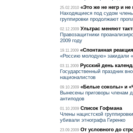
«Это же не негр и не
25.02.2010
Находящиеся под судом члены
группировки продолжают пропа
Ультрас меняют такт
02.12.2009
Правозащитники проанализиро
2009 году
«Спонтанная реакци
19.11.2009
«Россию молодую» закидали 
Русский день календ
03.11.2009
Государственный праздник вно
националистов
«Белые соколы» и «
09.10.2009
Вынесены приговоры членам д
антиподов
Список Гофмана
01.10.2009
Члены нацистской группировки 
убивали этнографа Гиренко
От условного до стр
23.09.2009