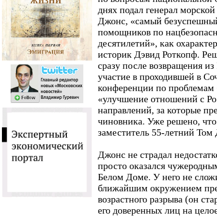
днях подал генерал морско
Джонс, «самый безуспешный
помощников по нацбезопас
десятилетий», как охаракте
историк Дэвид Роткопф. Реш
сразу после возвращения из 
участие в проходившей в С
конференции по проблемам б
«улучшение отношений с Рос
направлений, за которые пр
чиновника. Уже решено, что
заместитель 55-летний Том
Джонс не страдал недостатк
просто оказался чужеродны
Белом Доме. У него не слож
ближайшим окружением през
возрастного разрыва (он ста
его доверенных лиц на целое