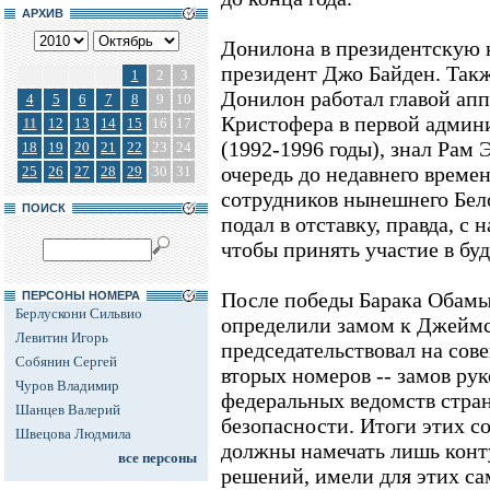
АРХИВ
Донилона в президентскую 
президент Джо Байден. Также
1
2
3
Донилон работал главой апп
4
5
6
7
8
9
10
Кристофера в первой админ
11
12
13
14
15
16
17
(1992-1996 годы), знал Рам 
18
19
20
21
22
23
24
очередь до недавнего време
25
26
27
28
29
30
31
сотрудников нынешнего Бело
ПОИСК
подал в отставку, правда, с
чтобы принять участие в бу
После победы Барака Обамы
ПЕРСОНЫ НОМЕРА
Берлускони Сильвио
определили замом к Джеймс
Левитин Игорь
председательствовал на сов
Собянин Сергей
вторых номеров -- замов р
Чуров Владимир
федеральных ведомств стран
Шанцев Валерий
безопасности. Итоги этих с
Швецова Людмила
должны намечать лишь кон
все персоны
решений, имели для этих с