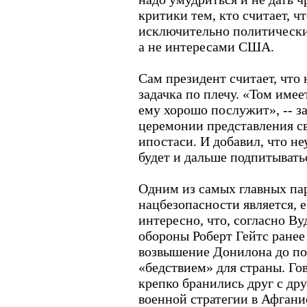
критики тем, кто считает, ч
исключительно политически
а не интересами США.
Сам президент считает, что
задачка по плечу. «Том имее
ему хорошо послужит», -- з
церемонии представления св
ипостаси. И добавил, что н
будет и дальше подпитывать
Одним из самых главных пар
нацбезопасности является, 
интересно, что, согласно В
обороны Роберт Гейтс ранее
возвышение Донилона до п
«бедствием» для страны. Гов
крепко бранились друг с др
военной стратегии в Афгани