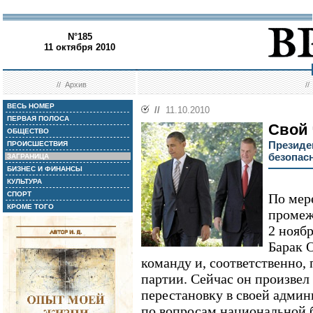
N°185
11 октября 2010
//
Архив
/
ВЕСЬ НОМЕР
//
11.10.2010
ПЕРВАЯ ПОЛОСА
Свой
ОБЩЕСТВО
Президе
ПРОИСШЕСТВИЯ
безопас
ЗАГРАНИЦА
БИЗНЕС И ФИНАНСЫ
КУЛЬТУРА
СПОРТ
По мер
КРОМЕ ТОГО
промеж
2 нояб
Барак 
команду и, соответственно,
партии. Сейчас он произвел
перестановку в своей адми
по вопросам национальной б