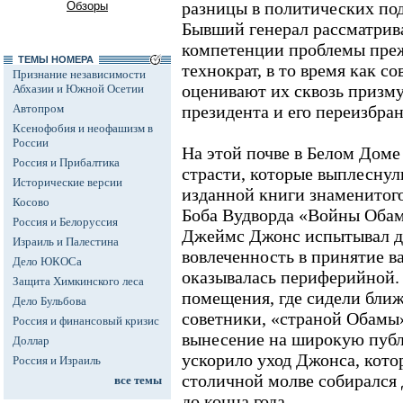
разницы в политических по
Обзоры
Бывший генерал рассматрив
компетенции проблемы преж
ТЕМЫ НОМЕРА
технократ, в то время как с
Признание независимости
оценивают их сквозь призм
Абхазии и Южной Осетии
Автопром
президента и его переизбран
Ксенофобия и неофашизм в
России
На этой почве в Белом Дом
Россия и Прибалтика
страсти, которые выплеснул
Исторические версии
изданной книги знаменитог
Косово
Боба Вудворда «Войны Обамы
Россия и Белоруссия
Джеймс Джонс испытывал ди
Израиль и Палестина
вовлеченность в принятие 
Дело ЮКОСа
оказывалась периферийной. 
Защита Химкинского леса
помещения, где сидели бли
Дело Бульбова
советники, «страной Обамы
Россия и финансовый кризис
вынесение на широкую публ
Доллар
ускорило уход Джонса, кото
Россия и Израиль
столичной молве собирался 
все темы
до конца года.