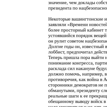
значение, чем доклады соб
президента по нацбезопасно
Некоторые вашингтонские и
заявляли «Времени новостей
более просторный кабинет 
устоявшийся порядок вещей:
он рулит советом нацбезопа
Долгие годы он, известный
лоббист, предпочитал действ
Теперь пришла пора выйти н
понимание конгресса, парт
расклада сил накануне буд
должно помочь, например, в
противоречия, как война в 
сторонники демократов не п
обманутыми, президенту сл
реальные шаги к ее прекра
обещанному выводу войск в 
надо умудриться и не дать 