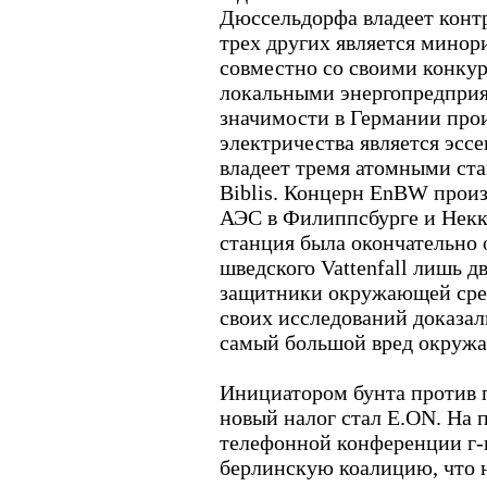
Дюссельдорфа владеет конт
трех других является мино
совместно со своими конкур
локальными энергопредпри
значимости в Германии про
электричества является эсс
владеет тремя атомными ст
Biblis. Концерн EnBW прои
АЭС в Филиппсбурге и Некка
станция была окончательно 
шведского Vattenfall лишь д
защитники окружающей сред
своих исследований доказал
самый большой вред окружа
Инициатором бунта против п
новый налог стал E.ON. На 
телефонной конференции г-
берлинскую коалицию, что 