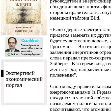
руководителей энергоконцер
объединившихся против фина
стороны правительства, оп
немецкий таблоид Bild.
«Если ядерные электростанц
придется заменять их други
будет существенно дороже,
Гроссман. -- Это взвинтит ц
заявления энергетиков отре
слова передал пресс-секрет
Зайберт: "В то время когда 
жесты угроз, направленные 
полезными".
Спор между правительство
энергокомпаниями (в Герман
находится в частной собстве
называемом налоге на топл
рассчитывают, что атомщики