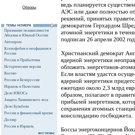
ведь планируется существен
Обзоры
АЭС или даже полностью от
решений, принятых правител
демократом Герхардом Шред
ТЕМЫ НОМЕРА
Признание независимости
атомной энергетики в течени
Абхазии и Южной Осетии
подписан 26 апреля 2002 год
Автопром
Ксенофобия и неофашизм в
Христианский демократ Анге
России
ядерной энергетики неоправ
Россия и Прибалтика
обложить энергетиков-атом
Исторические версии
Если властям удастся осуще
Косово
Россия и Белоруссия
ядерной энергетики придетс
Израиль и Палестина
ежегодно около 2,3 млрд евр
Дело ЮКОСа
образом, полагают в правит
Защита Химкинского леса
прибылей энергетиков, кото
Дело Бульбова
сохранения атомных станций
Россия и финансовый кризис
консолидацию госбюджета.
Доллар
Россия и Израиль
Боссы энергоконцернов Йох
все темы