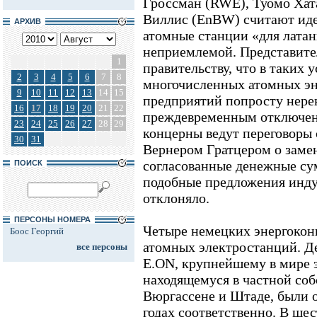
Гроссман (RWE), Туомо Хатак
Виллис (EnBW) считают иде
АРХИВ
атомные станции «для лата
неприемлемой. Представите
1
правительству, что в таких 
2
3
4
5
6
7
8
многочисленных атомных эне
9
10
11
12
13
14
15
предприятий попросту нере
16
17
18
19
20
21
22
преждевременным отключен
23
24
25
26
27
28
29
концерны ведут переговоры 
30
31
Вернером Гратцером о замен
согласованные денежные су
ПОИСК
подобные предложения инду
отклоняло.
ПЕРСОНЫ НОМЕРА
Четыре немецких энергокон
Боос Георгий
атомных электростанций. Д
все персоны
E.ON, крупнейшему в мире 
находящемуся в частной собс
Вюргассене и Штаде, были о
годах соответственно. В ше