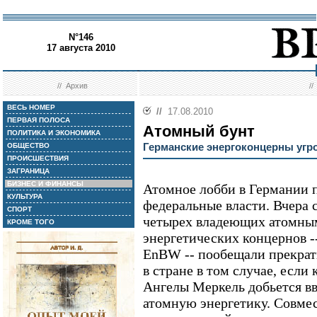
N°146
17 августа 2010
//
Архив
/
ВЕСЬ НОМЕР
//
17.08.2010
ПЕРВАЯ ПОЛОСА
Атомный бунт
ПОЛИТИКА И ЭКОНОМИКА
Германские энергоконцерны угр
ОБЩЕСТВО
ПРОИСШЕСТВИЯ
ЗАГРАНИЦА
БИЗНЕС И ФИНАНСЫ
Атомное лобби в Германии 
КУЛЬТУРА
федеральные власти. Вчера с
СПОРТ
четырех владеющих атомны
КРОМЕ ТОГО
энергетических концернов --
EnBW -- пообещали прекрати
в стране в том случае, если
Ангелы Меркель добьется вв
атомную энергетику. Совме