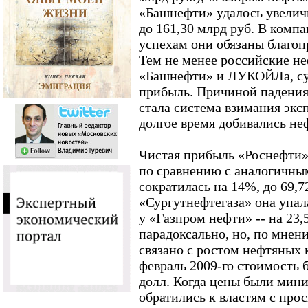
«Башнефти» удалось увеличи
до 161,30 млрд руб. В комп
успехам они обязаны благо
Тем не менее российские н
«Башнефти» и ЛУКОЙЛа, су
прибыль. Причиной падения,
стала система взимания эк
долгое время добивались не
Чистая прибыль «Роснефти» 
по сравнению с аналогичны
сократилась на 14%, до 69,7
«Сургутнефтегаза» она упала
у «Газпром нефти» -- на 23,
парадоксально, но, по мнен
связано с ростом нефтяных 
февраль 2009-го стоимость б
долл. Когда цены были мин
обратились к властям с про