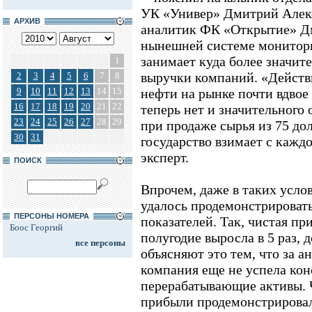
УК «Универ» Дмитрий Алекс
АРХИВ
аналитик ФК «Открытие» Д
нынешней системе монитор
занимает куда более значит
1
выручки компаний. «Действи
2
3
4
5
6
7
8
9
10
11
12
13
14
15
нефти на рынке почти вдвое 
16
17
18
19
20
21
22
теперь нет и значительного
23
24
25
26
27
28
29
при продаже сырья из 75 дол
30
31
государство взимает с каждо
эксперт.
ПОИСК
Впрочем, даже в таких усл
удалось продемонстрироват
ПЕРСОНЫ НОМЕРА
показателей. Так, чистая п
Боос Георгий
полугодие выросла в 5 раз, 
все персоны
объясняют это тем, что за а
компания еще не успела ко
перерабатывающие активы. 
прибыли продемонстрировал