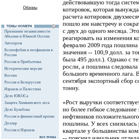
действовавшую тогда систе
Обзоры
котировок, которая вынужда
расчета котировок двухмеся
пошло им навстречу и сокр
ТЕМЫ НОМЕРА
с двух до одного месяца. Эт
Признание независимости
Абхазии и Южной Осетии
реагировать на изменения 
Автопром
февралю 2009 года пошлина
Ксенофобия и неофашизм в
значения -- 100,9 долл. за т
России
была 495 долл.). Однако с т
Россия и Прибалтика
росли, а пошлина следовала 
Исторические версии
большого временного лага. В
Косово
сентября экспортный сбор со
Россия и Белоруссия
тонну.
Израиль и Палестина
Дело ЮКОСа
«Рост выручки соответствуе
Защита Химкинского леса
но более гибкое следование
Дело Бульбова
нефтяников положительного
Россия и финансовый кризис
пошлины. У всех снизилась 
Доллар
квартале у большинства ко
Россия и Израиль
все темы
-- пояснил начальник отдел