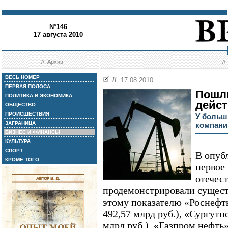
N°146
17 августа 2010
//
Архив
/
ВЕСЬ НОМЕР
//
17.08.2010
ПЕРВАЯ ПОЛОСА
Пошл
ПОЛИТИКА И ЭКОНОМИКА
дейс
ОБЩЕСТВО
ПРОИСШЕСТВИЯ
У больш
ЗАГРАНИЦА
компани
БИЗНЕС И ФИНАНСЫ
КУЛЬТУРА
СПОРТ
В опуб
КРОМЕ ТОГО
первое
отечес
продемонстрировали сущест
этому показателю «Роснефт
492,57 млрд руб.), «Сургутне
млрд руб.), «Газпром нефть»