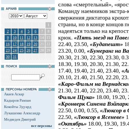
слова «смертельный», «яро
АРХИВ
Команду наемников экстра-
свержения диктатора крохо
страны, но в конце концов п
1
надеяться только на крепост
2
3
4
5
6
7
8
крюк.
«Пять звезд на Паве
9
10
11
12
13
14
15
22.40, 23.50,
«Будапешт»
18
16
17
18
19
20
21
22
23.20, 0.00,
«Бумеранг на В
23
24
25
26
27
28
29
20.30, 21.30, 22.30, 23.30, 0.3
30
31
18.30, 19.30, 20.30, 21.30, 22
ПОИСК
17.40, 19.40, 21.40, 23.40,
«А
20.10, 21.40, 21.50, 22.20, 23.
«Каро-Фильм на Вернадско
21.30, 21.40, 22.20, 23.40, 23.
ПЕРСОНЫ НОМЕРА
Акаев Аскар
Фильм Щука»
18.00, 19.20, 
Кадыров Рамзан
«Кронверк Синема Вэйпарк
Кокойты Эдуард
22.50, 0.00, 0.55,
«Люксор в
Лукашенко Александр
22.50,
«Люксор в Ясеневе»
1
Медведев Дмитрий
«Октябрь»
18.00, 19.30, 19.4
все персоны