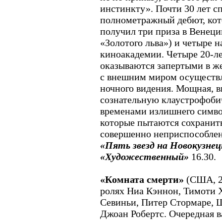
инстинкту». Почти 30 лет сп
полнометражный дебют, кот
получил три приза в Венеции
«Золотого льва») и четыре 
киноакадемии. Четыре 20-л
оказываются запертыми в же
с внешним миром осуществля
ночного видения. Мощная, в
сознательную клаустрофобич
временами излишнего симво
которые пытаются сохранить
совершенно неприспособлен
«Пять звезд на Новокузнец
«Художественный»
16.30.
«Комната смерти»
(США, 2
ролях Ниа Кэннон, Тимоти 
Севиньи, Питер Стормаре, 
Джоан Робертс. Очередная в