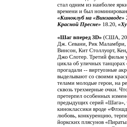
стал одним из наиболее ярк
времени и был номинирован
«Киноклуб на «Винзаводе»
Красной Пресне»
18.20,
«Х
«Шаг вперед 3D»
(США, 20
Дж. Севани, Рик Маламбри,
Винсон, Кит Столлуорт, Кен
Джо Слотер. Третий фильм 
цикла об уличных танцорах 
прогадали -- виртуозные ак
выделывают со своими кра
телами молодые герои, на р
сквозь трехмерные очки. Что
претерпел особенных измен
предыдущих серий «Шага», 
киноклассики вроде «Флэшд
любовь, конкуренцию, терпе
йоркских плясунов «Пираты