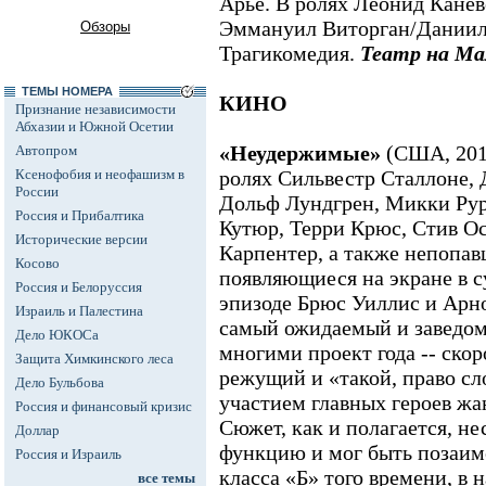
Арье. В ролях Леонид Канев
Эммануил Виторган/Даниил
Обзоры
Трагикомедия.
Театр на Ма
ТЕМЫ НОМЕРА
КИНО
Признание независимости
Абхазии и Южной Осетии
«Неудержимые»
(США, 201
Автопром
Ксенофобия и неофашизм в
ролях Сильвестр Сталлоне,
России
Дольф Лундгрен, Микки Рур
Россия и Прибалтика
Кутюр, Терри Крюс, Стив Ос
Исторические версии
Карпентер, а также непопав
Косово
появляющиеся на экране в 
Россия и Белоруссия
эпизоде Брюс Уиллис и Арн
Израиль и Палестина
самый ожидаемый и заведом
Дело ЮКОСа
многими проект года -- ско
Защита Химкинского леса
режущий и «такой, право сл
Дело Бульбова
участием главных героев жанр
Россия и финансовый кризис
Сюжет, как и полагается, н
Доллар
функцию и мог быть позаим
Россия и Израиль
класса «Б» того времени, в 
все темы