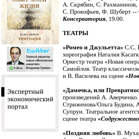
А. Скрябин, С. Рахманинов,
С. Прокофьев, Ф. Шуберт --
Консерватория
, 19.00.
ТЕАТРЫ
«Ромео и Джульетта»
С.С. 
хореография Наталия Касатк
Оркестр театра «Новая опер
Самойлов. Театр классическ
и В. Василева на сцене
«Нов
«Дамочка, или Превратно
произведений А. Аверченко.
Стриженова/Ольга Будина, 
Супрун. Театральное агентс
сцене театра
«Содружество
«Поздняя любовь»
В. Муха