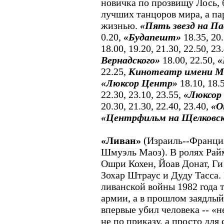
новичка по прозвищу Лось, 
лучших танцоров мира, а па
жизнью.
«Пять звезд на Па
0.20,
«Будапешт»
18.35, 20.
18.00, 19.20, 21.30, 22.50, 23
Вернадского»
18.00, 22.50,
«
22.25,
Кинотеатр имени М
«Люксор Центр»
18.10, 18.5
22.30, 23.10, 23.55,
«Люксор
20.30, 21.30, 22.40, 23.40,
«О
«Центрфильм на Щелковс
«Ливан»
(Израиль--Франци
Шмуэль Маоз). В ролях Рай
Ошри Кохен, Йоав Донат, Г
Зохар Штраус и Дуду Тасса.
ливанской войны 1982 года 
армии, а в прошлом заядл
впервые убил человека -- «
не по приказу, а просто для