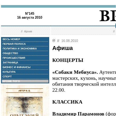
N°145
16 августа 2010
//
Архив
/
ВЕСЬ НОМЕР
//
16.08.2010
ПЕРВАЯ ПОЛОСА
Афиша
ПОЛИТИКА И ЭКОНОМИКА
ОБЩЕСТВО
ПРОИСШЕСТВИЯ
КОНЦЕРТЫ
ЗАГРАНИЦА
БИЗНЕС И ФИНАНСЫ
«Собаки Мебиуса».
Аутенти
КУЛЬТУРА
СПОРТ
мастерских, кухонь, научны
КРОМЕ ТОГО
обитания творческой интел
22.00.
КЛАССИКА
Владимир Парамонов
(фор