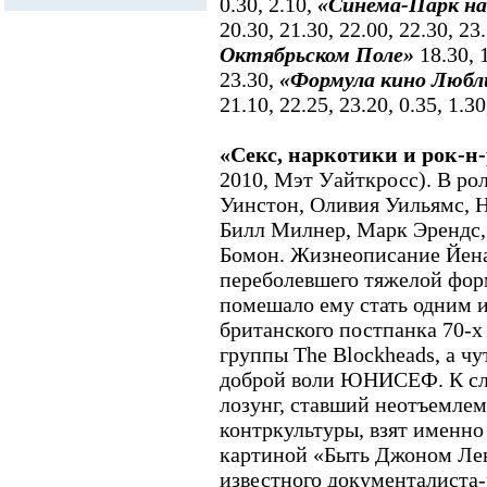
0.30, 2.10,
«Синема-Парк на
20.30, 21.30, 22.00, 22.30, 23
Октябрьском Поле»
18.30, 1
23.30,
«Формула кино Любл
21.10, 22.25, 23.20, 0.35, 1.30
«Секс, наркотики и рок-н
2010, Мэт Уайткросс). В ро
Уинстон, Оливия Уильямс, 
Билл Милнер, Марк Эрендс,
Бомон. Жизнеописание Йена
переболевшего тяжелой фор
помешало ему стать одним 
британского постпанка 70-х
группы The Blockheads, а ч
доброй воли ЮНИСЕФ. К сло
лозунг, ставший неотъемле
контркультуры, взят именно
картиной «Быть Джоном Ле
известного документалиста-