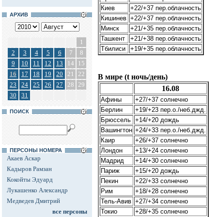
Киев
+22/+37 пер.облачность
АРХИВ
Кишинев
+22/+37 пер.облачность
Минск
+21/+35 пер.облачность
Ташкент
+21/+38 пер.облачность
1
Тбилиси
+19/+35 пер.облачность
2
3
4
5
6
7
8
9
10
11
12
13
14
15
16
17
18
19
20
21
22
В мире (t ночь/день)
23
24
25
26
27
28
29
16.08
30
31
Афины
+27/+37 солнечно
Берлин
+19/+23 пер.о./неб.джд.
ПОИСК
Брюссель
+14/+20 дождь
Вашингтон
+24/+33 пер.о./неб.джд.
Каир
+26/+37 солнечно
Лондон
+13/+24 солнечно
ПЕРСОНЫ НОМЕРА
Акаев Аскар
Мадрид
+14/+30 солнечно
Кадыров Рамзан
Париж
+15/+20 дождь
Кокойты Эдуард
Пекин
+22/+33 солнечно
Лукашенко Александр
Рим
+18/+28 солнечно
Медведев Дмитрий
Тель-Авив
+27/+34 солнечно
все персоны
Токио
+28/+35 солнечно