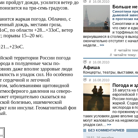
и пройдут дожди, усилится ветер до
//
16.08.2010
Больше не
 понизится на три-семь градусов.
Синоптики пр
дымовой завес
нится жаркая погода. Облачно, с
в прогнозах на
Синоптики и э
енный дождь, местами гроза,
что смог и едк
оС, по области +28...+33оС, ветер
и торфяных п
с; порывы 15--20 м/с.
вернувшиеся в столицу в выхо
окончательно отступят с нач
недели...
>>
21...+23оС.
// читайте тем
// читайте тему:
ейской территории России погода
//
16.08.2010
орода в полуденные часы по-
Афиша
овиях даже вполне здоровые люди
Концерты, театры, выставки, ки
вялость и упадок сил. Но особенно
ет сердечной и легочной
//
16.08.2010
етом, заболеваниями щитовидной
Погода и з
16 августа на
тмосферного давления на северо-
европейской 
ожет отрицательно сказаться на
России погода
еской болезнью, ишемической
жаркой. Соде
ркт или инсульт. Геомагнитный фон
кислорода в 
по-прежнему 
ый.
таких условиях даже вполне з
могут жаловаться на недомоган
упадок сил....
>>
БЕЗ КОМMЕНТАРИЕВ
18:51, 16 декабря