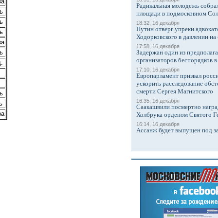
за
Радикальная молодежь собрал
ь
площади в подмосковном Со
ь
18:32, 16 декабря
Путин отверг упреки адвокат
ь
Ходорковского в давлении на 
за
17:58, 16 декабря
ь
Задержан один из предполаг
организаторов беспорядков 
.
17:10, 16 декабря
Европарламент призвал росси
ускорить расследование обст
смерти Сергея Магнитского
ь
16:35, 16 декабря
ь
Саакашвили посмертно награ
за
Холбрука орденом Святого Г
16:14, 16 декабря
Ассанж будет выпущен под з