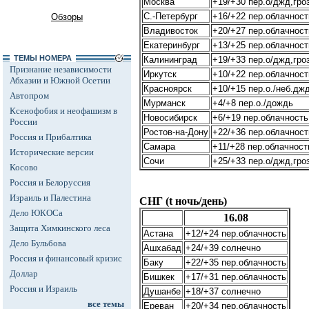
Москва
+19/+30 пер.о/джд,гро
С.-Петербург
+16/+22 пер.облачност
Обзоры
Владивосток
+20/+27 пер.облачност
Екатеринбург
+13/+25 пер.облачност
ТЕМЫ НОМЕРА
Калининград
+19/+33 пер.о/джд,гро
Признание независимости
Иркутск
+10/+22 пер.облачност
Абхазии и Южной Осетии
Красноярск
+10/+15 пер.о./неб.джд
Автопром
Мурманск
+4/+8 пер.о./дождь
Ксенофобия и неофашизм в
Новосибирск
+6/+19 пер.облачность
России
Ростов-на-Дону
+22/+36 пер.облачност
Россия и Прибалтика
Самара
+11/+28 пер.облачност
Исторические версии
Сочи
+25/+33 пер.о/джд,гро
Косово
Россия и Белоруссия
Израиль и Палестина
СНГ (t ночь/день)
Дело ЮКОСа
16.08
Защита Химкинского леса
Астана
+12/+24 пер.облачность
Дело Бульбова
Ашхабад
+24/+39 солнечно
Россия и финансовый кризис
Баку
+22/+35 пер.облачность
Доллар
Бишкек
+17/+31 пер.облачность
Россия и Израиль
Душанбе
+18/+37 солнечно
все темы
Ереван
+20/+34 пер.облачность