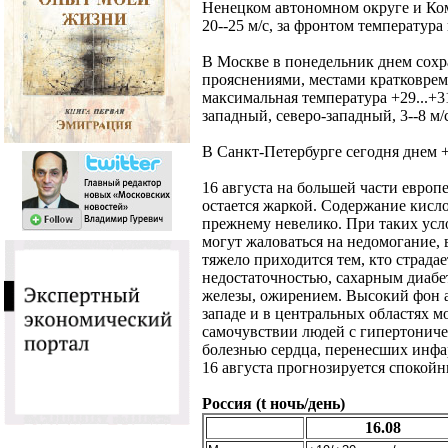
Ненецком автономном округе и Ком
20--25 м/с, за фронтом температура
В Москве в понедельник днем сохра
прояснениями, местами кратковрем
максимальная температура +29...+31
западный, северо-западный, 3--8 м/
В Санкт-Петербурге сегодня днем +
16 августа на большей части европ
остается жаркой. Содержание кисл
прежнему невелико. При таких усл
могут жаловаться на недомогание, 
тяжело приходится тем, кто страда
недостаточностью, сахарным диаб
железы, ожирением. Высокий фон а
западе и в центральных областях м
самочувствии людей с гипертонич
болезнью сердца, перенесших инфа
16 августа прогнозируется спокойн
Россия (t ночь/день)
16.08