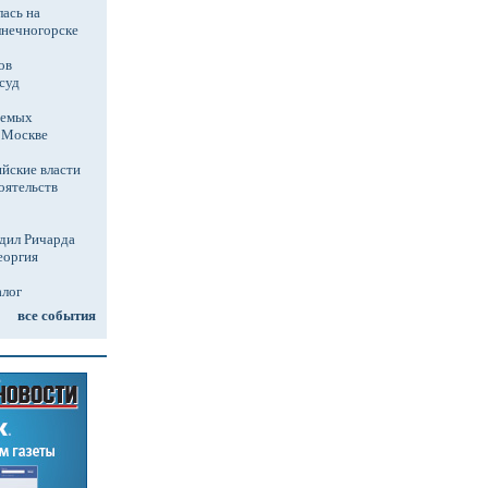
ась на
лнечногорске
ов
суд
аемых
в Москве
йские власти
оятельств
дил Ричарда
еоргия
алог
все события