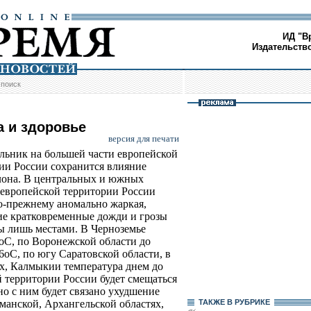
ИД "В
Издательств
/
поиск
а и здоровье
версия для печати
льник на большей части европейской
ии России сохранится влияние
она. В центральных и южных
 европейской территории России
о-прежнему аномально жаркая,
е кратковременные дожди и грозы
 лишь местами. В Черноземье
8оС, по Воронежской области до
6оС, по югу Саратовской области, в
ях, Калмыкии температура днем до
й территории России будет смещаться
 с ним будет связано ухудшение
рманской, Архангельской областях,
ТАКЖЕ В РУБРИКЕ