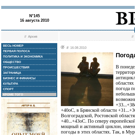
N°145
16 августа 2010
//
Архив
/
ВЕСЬ НОМЕР
//
16.08.2010
ПЕРВАЯ ПОЛОСА
Погод
ПОЛИТИКА И ЭКОНОМИКА
ОБЩЕСТВО
В понеде
ПРОИСШЕСТВИЯ
территор
ЗАГРАНИЦА
антицикл
БИЗНЕС И ФИНАНСЫ
областях
КУЛЬТУРА
погода п
СПОРТ
небольши
КРОМЕ ТОГО
возможны
+33...+3
+40оС, в Брянской области +31...+3
Волгоградской, Ростовской област
+40...+43оС. По северу европейско
мощный и активный циклон, именно
погоды в этих областях. Так, в Му