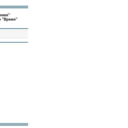
ремя"
о "Время"