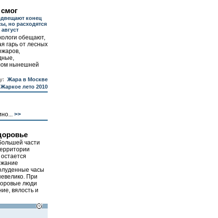
 смог
едвещают конец
ы, но расходятся
 август
кологи обещают,
ая гарь от лесных
ожаров,
дные,
алом нынешней
у:
Жара в Москве
Жаркое лето 2010
но...
>>
доровье
 большей части
территории
 остается
ржание
полуденные часы
невелико. При
доровые люди
ие, вялость и