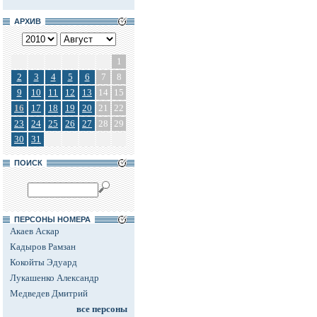
АРХИВ
1
2
3
4
5
6
7
8
9
10
11
12
13
14
15
16
17
18
19
20
21
22
23
24
25
26
27
28
29
30
31
ПОИСК
ПЕРСОНЫ НОМЕРА
Акаев Аскар
Кадыров Рамзан
Кокойты Эдуард
Лукашенко Александр
Медведев Дмитрий
все персоны