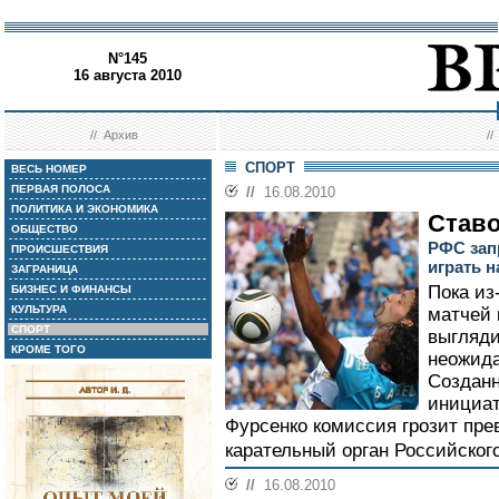
N°145
16 августа 2010
//
Архив
/
СПОРТ
ВЕСЬ НОМЕР
ПЕРВАЯ ПОЛОСА
//
16.08.2010
ПОЛИТИКА И ЭКОНОМИКА
Ставо
ОБЩЕСТВО
РФС запр
ПРОИСШЕСТВИЯ
играть н
ЗАГРАНИЦА
Пока из
БИЗНЕС И ФИНАНСЫ
КУЛЬТУРА
матчей 
СПОРТ
выгляди
КРОМЕ ТОГО
неожида
Созданн
инициат
Фурсенко комиссия грозит пре
карательный орган Российског
//
16.08.2010