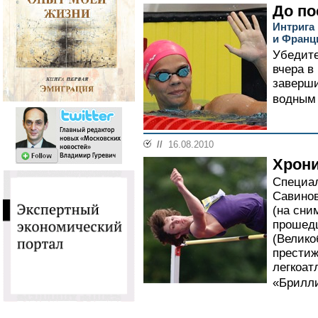
До по
Интрига
и Франц
Убедите
вчера в
заверши
водным 
//
16.08.2010
Хрон
Специал
Савинов
(на сни
прошед
(Велико
престиж
легкоат
«Брилли