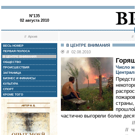
N°135
02 августа 2010
//
Архив
/
В ЦЕНТРЕ ВНИМАНИЯ
ВЕСЬ НОМЕР
ПЕРВАЯ ПОЛОСА
//
02.08.2010
В ЦЕНТРЕ ВНИМАНИЯ
Горящ
ОБЩЕСТВО
Число ж
ПРОИСШЕСТВИЯ
Централ
ЗАГРАНИЦА
Предста
БИЗНЕС И ФИНАНСЫ
КУЛЬТУРА
некотор
СПОРТ
распрос
КРОМЕ ТОГО
пожаров
страны,
прошлой
частично выгорели более десят
/
// 