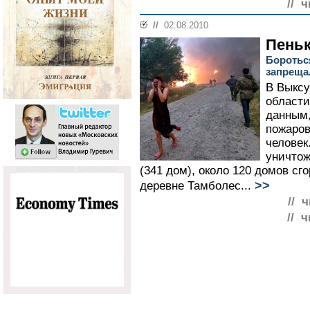
// 
//
02.08.2010
Пеньк
Боротьс
запреща
В Выксу
област
данным,
пожаров
человек
уничтож
(341 дом), около 120 домов сго
>>
деревне Тамболес...
// 
// 