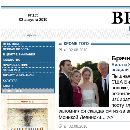
N°135
02 августа 2010
//
Архив
/
КРОМЕ ТОГО
ВЕСЬ НОМЕР
ПЕРВАЯ ПОЛОСА
//
02.08.2010
В ЦЕНТРЕ ВНИМАНИЯ
Брачн
ОБЩЕСТВО
Билл и 
ПРОИСШЕСТВИЯ
выдали 
ЗАГРАНИЦА
Пышная 
БИЗНЕС И ФИНАНСЫ
КУЛЬТУРА
США Бил
СПОРТ
похоже,
КРОМЕ ТОГО
реабили
избират
посту г
запомнился скандалом из-за в
>>
Моникой Левински...
//
02.08.2010