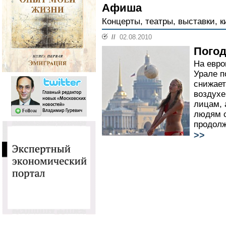
Афиша
Концерты, театры, выставки, к
//
02.08.2010
Погод
На евро
Урале п
снижает
воздухе
лицам, 
людям с
продолж
>>