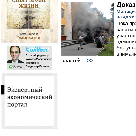
Доказ
Милиция
на адми
Пока пр
заняты 
участво
админис
без усп
внимани
>>
властей...