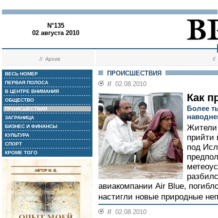
N°135
02 августа 2010
//
Архив
/
ПРОИСШЕСТВИЯ
ВЕСЬ НОМЕР
ПЕРВАЯ ПОЛОСА
//
02.08.2010
В ЦЕНТРЕ ВНИМАНИЯ
Как п
ОБЩЕСТВО
Более т
ПРОИСШЕСТВИЯ
наводне
ЗАГРАНИЦА
Жители 
БИЗНЕС И ФИНАНСЫ
КУЛЬТУРА
прийти 
СПОРТ
под Ис
КРОМЕ ТОГО
предпол
метеоус
разбилс
авиакомпании Air Blue, погибло
настигли новые природные неп
//
02.08.2010