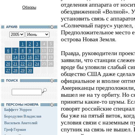
отделения аппарата от носит
Обзоры
обездвиженной «Волной». У
установить связь с аппарато
«Солнечный парус» уцелел, 
АРХИВ
Предположительное место ег
острова Новая Земля.
1
2
3
4
5
6
7
8
9
10
11
12
Правда, руководители проек
13
14
15
16
17
18
19
заявили, что станции слеже
20
21
22
23
24
25
26
вроде бы уловили слабый си
27
28
29
30
общество США даже сделало
официальное и вполне опти
ПОИСК
Американцы предположили, 
вышел не на ту орбиту. Но с
приняты какие-то шумы. Ес
ПЕРСОНЫ НОМЕРА
говорят российские специал
Баффетт Уоррен
бы уже на пятый виток, ког
Бородулин Владислав
условия связи с наземным п
Васильев Анатолий
спутник на связь не вышел.
Греф Герман