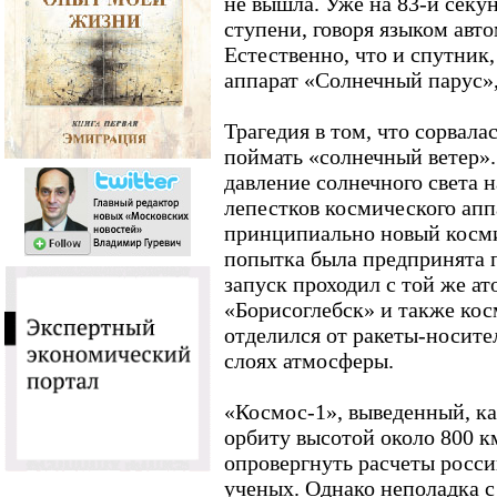
не вышла. Уже на 83-й секу
ступени, говоря языком авто
Естественно, что и спутник
аппарат «Солнечный парус»,
Трагедия в том, что сорвала
поймать «солнечный ветер».
давление солнечного света 
лепестков космического апп
принципиально новый косми
попытка была предпринята п
запуск проходил с той же а
«Борисоглебск» и также кос
отделился от ракеты-носите
слоях атмосферы.
«Космос-1», выведенный, ка
орбиту высотой около 800 к
опровергнуть расчеты росс
ученых. Однако неполадка с