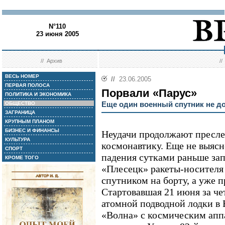
N°110
23 июня 2005
//
Архив
/
ВЕСЬ НОМЕР
//
23.06.2005
ПЕРВАЯ ПОЛОСА
Порвали «Парус»
ПОЛИТИКА И ЭКОНОМИКА
Еще один военный спутник не д
ОБЩЕСТВО
ЗАГРАНИЦА
КРУПНЫМ ПЛАНОМ
БИЗНЕС И ФИНАНСЫ
Неудачи продолжают пресле
КУЛЬТУРА
космонавтику. Еще не выяс
СПОРТ
падения сутками раньше за
КРОМЕ ТОГО
«Плесецк» ракеты-носител
спутником на борту, а уже п
Стартовавшая 21 июня за че
атомной подводной лодки в 
«Волна» с космическим апп