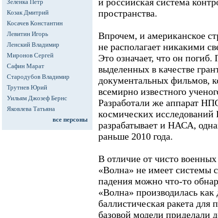
и российская система контр
Зеленка Петр
пространства.
Козак Дмитрий
Косачев Константин
Левитин Игорь
Впрочем, и американское ст
Ленский Владимир
не располагает никакими св
Миронов Сергей
Это означает, что он погиб. 
Сафин Марат
выделенных в качестве гран
Стародубов Владимир
документальных фильмов, ко
Трутнев Юрий
всемирно известного ученог
Уильям Джозеф Бернс
Разработали же аппарат НП
Яковлева Татьяна
космических исследований 
все персоны
разрабатывает и НАСА, однак
раньше 2010 года.
В отличие от чисто военных
«Волна» не имеет системы с
падения можно что-то обна
«Волна» производилась как 
баллистическая ракета для 
базовой модели приделали 