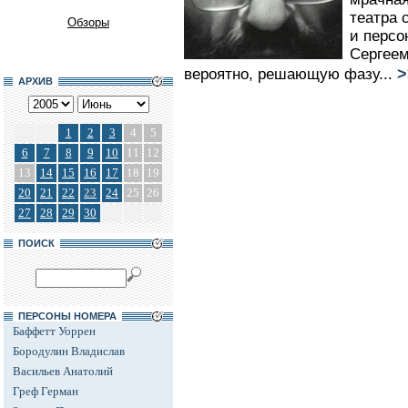
театра 
Обзоры
и персо
Сергеем
>
вероятно, решающую фазу...
АРХИВ
1
2
3
4
5
6
7
8
9
10
11
12
13
14
15
16
17
18
19
20
21
22
23
24
25
26
27
28
29
30
ПОИСК
ПЕРСОНЫ НОМЕРА
Баффетт Уоррен
Бородулин Владислав
Васильев Анатолий
Греф Герман