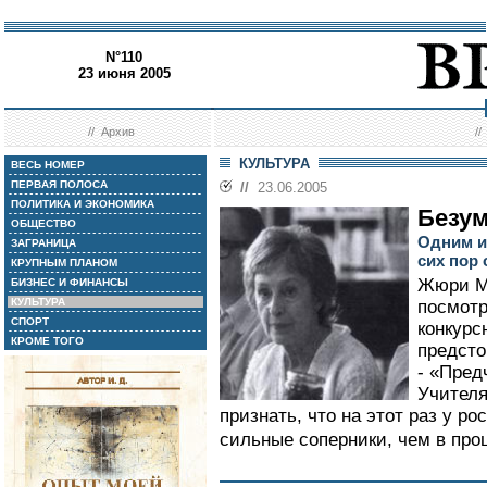
N°110
23 июня 2005
//
Архив
/
КУЛЬТУРА
ВЕСЬ НОМЕР
ПЕРВАЯ ПОЛОСА
//
23.06.2005
ПОЛИТИКА И ЭКОНОМИКА
Безу
ОБЩЕСТВО
Одним и
ЗАГРАНИЦА
сих пор
КРУПНЫМ ПЛАНОМ
Жюри М
БИЗНЕС И ФИНАНСЫ
КУЛЬТУРА
посмотр
СПОРТ
конкурс
КРОМЕ ТОГО
предсто
- «Пред
Учителя
признать, что на этот раз у р
сильные соперники, чем в про