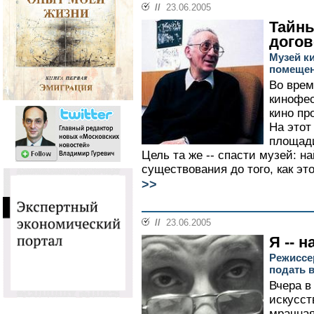
//
23.06.2005
Тайны
дого
Музей ки
помеще
Во врем
кинофес
кино пр
На этот
площади
Цель та же -- спасти музей: н
существования до того, как это
>>
//
23.06.2005
Я -- н
Режиссе
подать в
Вчера в
искусст
мрачная