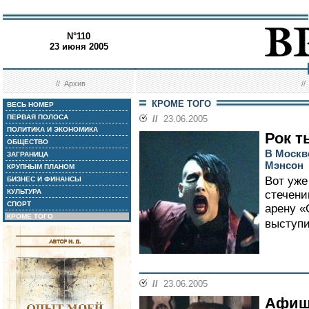
N°110
23 июня 2005
//
Архив
/
КРОМЕ ТОГО
ВЕСЬ НОМЕР
ПЕРВАЯ ПОЛОСА
//
23.06.2005
ПОЛИТИКА И ЭКОНОМИКА
Рок т
ОБЩЕСТВО
В Москв
ЗАГРАНИЦА
Мэнсон
КРУПНЫМ ПЛАНОМ
Вот уже
БИЗНЕС И ФИНАНСЫ
КУЛЬТУРА
стечени
СПОРТ
арену «
КРОМЕ ТОГО
выступи
//
23.06.2005
Афиш