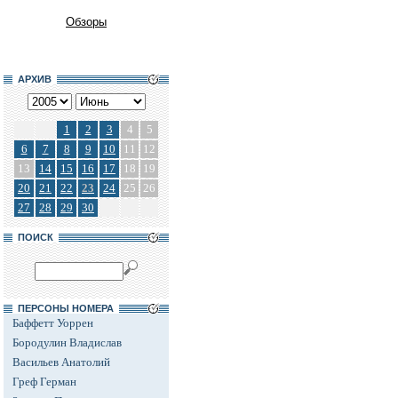
Обзоры
АРХИВ
1
2
3
4
5
6
7
8
9
10
11
12
13
14
15
16
17
18
19
20
21
22
23
24
25
26
27
28
29
30
ПОИСК
ПЕРСОНЫ НОМЕРА
Баффетт Уоррен
Бородулин Владислав
Васильев Анатолий
Греф Герман