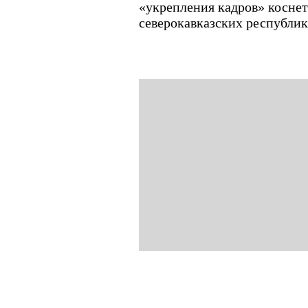
«укрепления кадров» коснетс
северокавказских республик