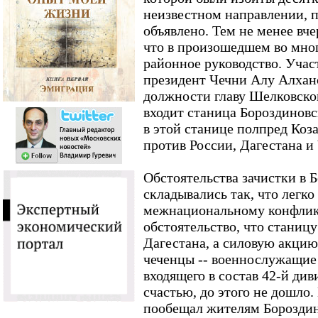
неизвестном направлении, 
объявлено. Тем не менее вч
что в произошедшем во мног
районное руководство. Учас
президент Чечни Алу Алхано
должности главу Шелковског
входит станица Бороздинов
в этой станице полпред Коза
против России, Дагестана и
Обстоятельства зачистки в 
складывались так, что легк
межнациональному конфликт
обстоятельство, что станиц
Дагестана, а силовую акци
чеченцы -- военнослужащие
входящего в состав 42-й д
счастью, до этого не дошло
пообещал жителям Бороздин