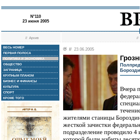
N°110
23 июня 2005
//
Архив
/
ВЕСЬ НОМЕР
//
23.06.2005
ПЕРВАЯ ПОЛОСА
Грозн
ПОЛИТИКА И ЭКОНОМИКА
Полпред
ОБЩЕСТВО
Борозди
ЗАГРАНИЦА
КРУПНЫМ ПЛАНОМ
БИЗНЕС И ФИНАНСЫ
КУЛЬТУРА
Вчера 
СПОРТ
федера
КРОМЕ ТОГО
специал
течение
жителями станицы Бороздин
жесткой зачистки федеральн
подразделение проводило 4 и
которой были избиты десятк