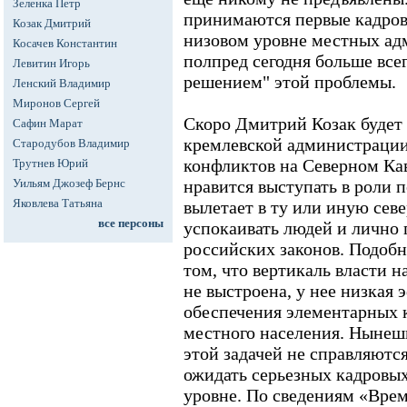
Зеленка Петр
принимаются первые кадровы
Козак Дмитрий
низовом уровне местных ад
Косачев Константин
полпред сегодня больше все
Левитин Игорь
решением" этой проблемы.
Ленский Владимир
Миронов Сергей
Скоро Дмитрий Козак буде
Сафин Марат
кремлевской администрации
Стародубов Владимир
конфликтов на Северном Кав
Трутнев Юрий
Уильям Джозеф Бернс
нравится выступать в роли 
Яковлева Татьяна
вылетает в ту или иную сев
все персоны
успокаивать людей и лично 
российских законов. Подоб
том, что вертикаль власти н
не выстроена, у нее низкая 
обеспечения элементарных 
местного населения. Нынеш
этой задачей не справляютс
ожидать серьезных кадровы
уровне. По сведениям «Врем