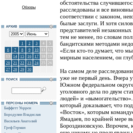
обстоятельства случившегос
Обзоры
расследованы и все виновны
соответствии с законом, не
былые заслуги. И хотя силов
АРХИВ
представителей незаконных
тем не менее, по словам пол
бандитскими методами недо
1
2
3
4
5
«Если кто-то думает, что мы
6
7
8
9
10
11
12
13
14
15
16
17
18
19
мирным населением, он глуб
20
21
22
23
24
25
26
27
28
29
30
На самом деле расследовани
уже не первый день. Вчера 
ПОИСК
Южном федеральном округе
уголовного дела по двум ст
людей» и «вымогательство».
ПЕРСОНЫ НОМЕРА
который доказывает, что по
Баффетт Уоррен
«Восток», которым команду
Бородулин Владислав
Ямадаев, по крайней мере в
Васильев Анатолий
Бороздиновскую. Впрочем, 
Греф Герман
еще никому не предъявлены.