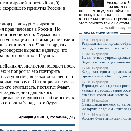
ит в мировой торговый клуб).
Евросоюз в Ро
принес главно
ь скорейшего принятия России в
сторонам не удалось сблизить
вопросу отмены визового режи
отношения России с Евросоюз
этого саммита точно не стали..
е лидеры дежурно выразили
// читайте тему:
Р
я прав человека в России. Но
БЕЗ КОМMЕНТАРИЕВ
що и неконкретно. Херман ван
л о «ситуации с правозащитниками и
18:51, 16 декабря
Радикальная молодежь собрал
знаказанностью в Чечне и других
площади в подмосковном Со
роговоркой выразил надежду, что
18:32, 16 декабря
ва по отношению к Грузии.
Путин отверг упреки адвокат
Ходорковского в давлении на 
опейских журналистов подошел после
17:58, 16 декабря
пею и попросил его повторить
Задержан один из предполаг
организаторов беспорядков 
о выступления, высокопоставленный
своими словами. Он попросил своего
17:10, 16 декабря
Европарламент призвал росси
ав его зачитывать, протянул бумагу
ускорить расследование обст
ет характерной для нового
смерти Сергея Магнитского
да резко реагирующей на обвинения в
16:35, 16 декабря
о стороны Запада, это будут
Саакашвили посмертно награ
Холбрука орденом Святого Г
16:14, 16 декабря
Аркадий ДУБНОВ, Ростов-на-Дону
Ассанж будет выпущен под з
-Дону начнется с демонстрации новых