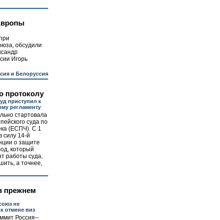
 Европы
при
юза, обсудили
ксандр
сии Игорь
сия и Белоруссия
о протоколу
уд приступил к
ому регламенту
льно стартовала
пейского суда по
ка (ЕСПЧ). С 1
в силу 14-й
нции о защите
бод, который
т работы суда,
ить, а точнее,
в прежнем
союз не
к отмене виз
ммит Россия--