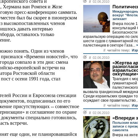
Европейского совета и
//
02.06.2010
, Хермана ван Ромпея и Жозе
Политичес
Международны
оговую пресс-конференцию саммита.
вокруг "Флоти
уместен был бы скорее в пионерском
затихает
 из высокопоставленных членов
Вчера после 1
консультаций
ришлось давать интервью
Безопасности
борда, оставалось только
израильскую операцию по сил
ение.
шести судов с гуманитарной 
палестинцев в секторе Газа...
>
// читайте тему:
Изр
 можно понять. Один из членов
 признался «Времени новостей», что
//
02.06.2010
орода совпало в эти дни: смена
«Жертва а
разногласи
сийско-европейской встречи на
израильск
атора Ростовской области
оккупации
пост с осени 1991 года, стал
Трагедия с мо
гуманитарной
палестинского
вызвала грандиозный междуна
ителей России и Евросоюза сенсации
Среди израильских граждан тож
осуждает свое правительство..
 документов, подписанных по его
// читайте тему:
Изр
ажение присутствующих -- совместное
дернизации» и соглашение по охране
//
02.06.2010
 документы специально готовились,
«Впереди 
асть встречи.
Польские вла
записи с през
самолета
инят еще один, не планировавшийся
Вчера на инт