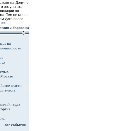
стове-на-Дону не
го результата:
 позиции по
ма. Тем не менее
ом хуже после
.
>>
оссия и Евросоюз
ась на
лнечногорске
ов
суд
аемых
в Москве
йские власти
оятельств
дил Ричарда
еоргия
алог
все события