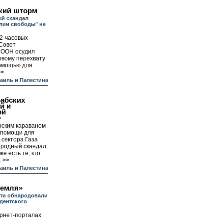
кий шторм
й скандал
лии свободы" не
2-часовых
 Совет
 ООН осудил
овому перехвату
помощью для
>
аиль и Палестина
рабских
й и
ой
»
рским караваном
 помощи для
 сектора Газа
родный скандал.
е есть те, кто
.
>>
аиль и Палестина
земля»
сти обнародовали
идентского
ернет-порталах