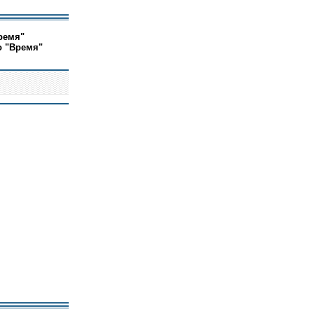
ремя"
о "Время"