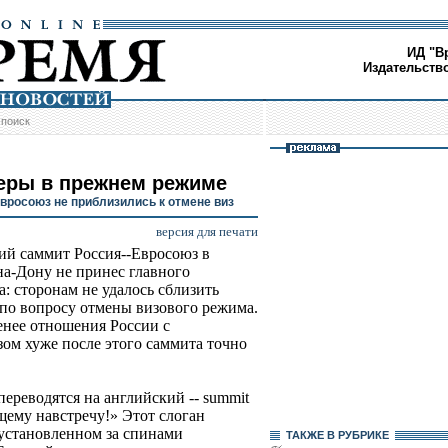
ИД "В
Издательств
/
поиск
еры в прежнем режиме
Евросоюз не приблизились к отмене виз
версия для печати
й саммит Россия--Евросоюз в
на-Дону не принес главного
а: сторонам не удалось сблизить
по вопросу отмены визового режима.
енее отношения России с
ом хуже после этого саммита точно
ереводятся на английский -- summit
ущему навстречу!» Этот слоган
 установленном за спинами
ТАКЖЕ В РУБРИКЕ