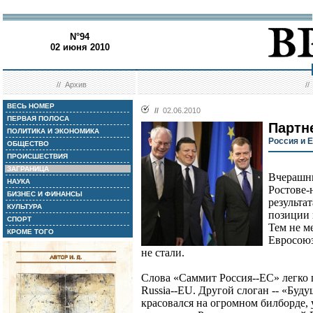
N°94
02 июня 2010
//
Архив
/
ВЕСЬ НОМЕР
//
02.06.2010
ПЕРВАЯ ПОЛОСА
Партн
ПОЛИТИКА И ЭКОНОМИКА
Россия и 
ОБЩЕСТВО
ПРОИСШЕСТВИЯ
ЗАГРАНИЦА
Вчерашни
НАУКА
Ростове-
БИЗНЕС И ФИНАНСЫ
результат
КУЛЬТУРА
позиции 
СПОРТ
Тем не м
КРОМЕ ТОГО
Евросоюз
не стали.
Слова «Саммит Россия--ЕС» легко п
Russia--EU. Другой слоган -- «Буд
красовался на огромном билборде,