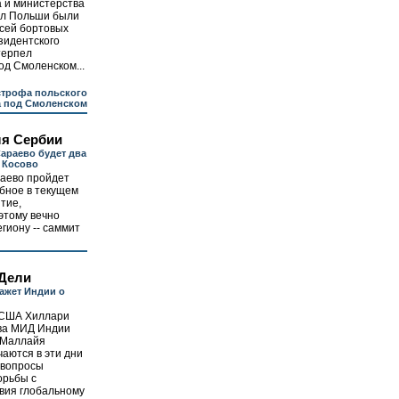
 и министерства
ел Польши были
сей бортовых
зидентского
терпел
од Смоленском...
строфа польского
а под Смоленском
ля Сербии
Сараево будет два
 Косово
раево пройдет
бное в текущем
тие,
этому вечно
гиону -- саммит
 Дели
ажет Индии о
 США Хиллари
ава МИД Индии
 Маллайя
аются в эти дни
 вопросы
орьбы с
вия глобальному