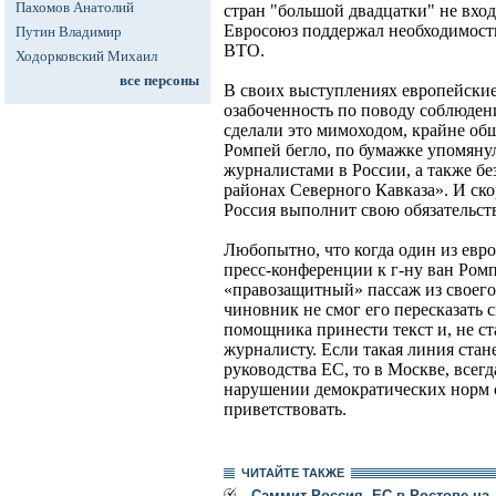
Пахомов Анатолий
стран "большой двадцатки" не вход
Евросоюз поддержал необходимост
Путин Владимир
ВТО.
Ходорковский Михаил
все персоны
В своих выступлениях европейски
озабоченность по поводу соблюдени
сделали это мимоходом, крайне об
Ромпей бегло, по бумажке упомяну
журналистами в России, а также бе
районах Северного Кавказа». И ско
Россия выполнит свою обязательст
Любопытно, что когда один из евр
пресс-конференции к г-ну ван Ром
«правозащитный» пассаж из своег
чиновник не смог его пересказать 
помощника принести текст и, не ст
журналисту. Если такая линия стан
руководства ЕС, то в Москве, всег
нарушении демократических норм с
приветствовать.
ЧИТАЙТЕ ТАКЖЕ
Саммит Россия--ЕС в Ростове-на