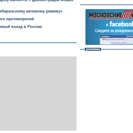
либеральному визовому режиму»
ого противоречий
зовый въезд в Россию