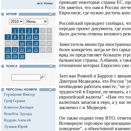
приводят некоторые страны ЕС, пр
все темы
Он заметил, что нам в России легче
Евросоюзе, где нужно достичь конс
АРХИВ
Российский президент сообщил, чт
передан проект документа, где изл
1
2
3
4
5
6
было достичь отмены визового реж
7
8
9
10
11
12
13
14
15
16
17
18
19
20
Заместитель министра иностранны
более конкретен, когда не без сарк
21
22
23
24
25
26
27
вряд ли представляет большую угро
28
29
30
балканские страны, Албания, а так
отношении которых Евросоюз уже 
ПОИСК
Зато ван Ромпей и Баррозу с явны
Дмитрия Медведева, что Россия "ув
необходимо работать вместе, "не у
ПЕРСОНЫ НОМЕРА
трудностей в Европе, не мешать, а
Геращенко Виктор
европейской валюты". «Нам это то
Греф Герман
валютных запасов в евро, а у нас н
Клинтон Хиллари
заключил г-н Медведев.
Кокойты Эдуард
Он также поднял тему ВТО, отмети
Кудрин Алексей
Всемирную торговую организацию с
Лужков Юрий
поведение", а объективной взаимно