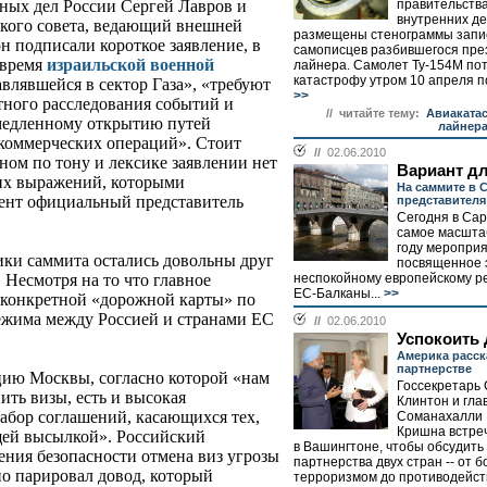
правительства
ных дел России Сергей Лавров и
внутренних д
ского совета, ведающий внешней
размещены стенограммы запи
н подписали короткое заявление, в
самописцев разбившегося пре
 время
израильской военной
лайнера. Самолет Ту-154М по
катастрофу утром 10 апреля п
авлявшейся в сектор Газа», «требуют
>>
тного расследования событий и
// читайте тему:
Авиаката
емедленному открытию путей
лайнер
коммерческих операций». Стоит
//
02.06.2010
нном по тону и лексике заявлении нет
Вариант д
гих выражений, которыми
На саммите в 
ент официальный представитель
представителя
Сегодня в Са
самое масшта
году мероприя
ики саммита остались довольны друг
посвященное 
неспокойному европейскому ре
 Несмотря на то что главное
ЕС-Балканы...
>>
 конкретной «дорожной карты» по
ежима между Россией и странами ЕС
//
02.06.2010
Успокоить
Америка расск
партнерстве
ию Москвы, согласно которой «нам
Госсекретарь
ить визы, есть и высокая
Клинтон и гл
набор соглашений, касающихся тех,
Соманахалли
Кришна встреч
щей высылкой». Российский
в Вашингтоне, чтобы обсудить
рения безопасности отмена виз угрозы
партнерства двух стран -- от б
но парировал довод, который
терроризмом до противодейст