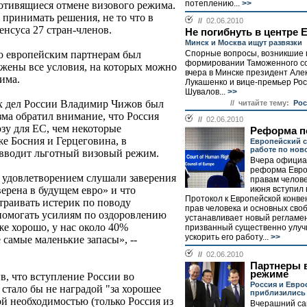
потеплению...
>>
отивящиеся отмене визового режима.
 принимать решения, не то что в
//
02.06.2010
енсуса 27 стран-членов.
Не погибнуть в центре
Минск и Москва ищут развязки
Спорные вопросы, возникшие 
о европейским партнерам был
формировании Таможенного со
ожены все условия, на которых можно
вчера в Минске президент Але
има.
Лукашенко и вице-премьер Рос
Шувалов...
>>
х дел России Владимир Чижов был
// читайте тему:
Рос
азма обратил внимание, что Россия
//
02.06.2010
зу для ЕС, чем некоторые
Реформа п
же Босния и Герцеговина, в
Европейский с
работе по нов
вводит льготный визовый режим.
Вчера официа
реформа Евро
м удовлетворением слушали заверения
правам челове
июня вступил 
ерена в будущем евро» и что
Протокол к Европейской конве
страивать истерик по поводу
прав человека и основных сво
 помогать усилиям по оздоровлению
устанавливает новый регламен
же хорошо, у нас около 40%
призванный существенно улучш
ускорить его работу...
>>
е самые маленькие запасы», --
//
02.06.2010
Партнеры 
режиме
в, что вступление России во
Россия и Евро
тало бы не наградой "за хорошее
приблизились 
й необходимостью (только Россия из
Вчерашний са