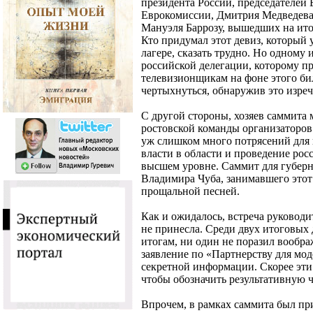
президента России, председателей 
Еврокомиссии, Дмитрия Медведева
Мануэля Баррозу, вышедших на ит
Кто придумал этот девиз, который 
лагере, сказать трудно. Но одному
российской делегации, которому п
телевизионщикам на фоне этого бил
чертыхнуться, обнаружив это изреч
С другой стороны, хозяев саммита
ростовской команды организаторов
уж слишком много потрясений для г
власти в области и проведение рос
высшем уровне. Саммит для губерн
Владимира Чуба, занимавшего этот 
прощальной песней.
Как и ожидалось, встреча руковод
не принесла. Среди двух итоговых
итогам, ни один не поразил вообр
заявление по «Партнерству для мо
секретной информации. Скорее эти
чтобы обозначить результативную ч
Впрочем, в рамках саммита был пр