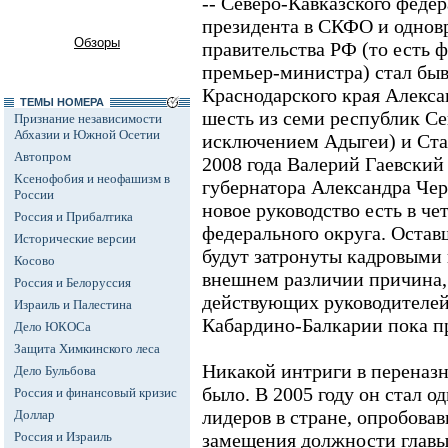
-- Северо-Кавказского феде
президента в СКФО и однов
Обзоры
правительства РФ (то есть 
премьер-министра) стал бы
Краснодарского края Алекс
ТЕМЫ НОМЕРА
шесть из семи республик Се
Признание независимости
Абхазии и Южной Осетии
исключением Адыгеи) и Став
Автопром
2008 года Валерий Гаевский
Ксенофобия и неофашизм в
губернатора Александра Чер
России
новое руководство есть в че
Россия и Прибалтика
федерального округа. Остав
Исторические версии
будут затронуты кадровыми
Косово
внешнем различии причина, 
Россия и Белоруссия
действующих руководителей
Израиль и Палестина
Кабардино-Балкарии пока пр
Дело ЮКОСа
Защита Химкинского леса
Никакой интриги в переназ
Дело Бульбова
было. В 2005 году он стал 
Россия и финансовый кризис
лидеров в стране, опробова
Доллар
Россия и Израиль
замещения должности главы