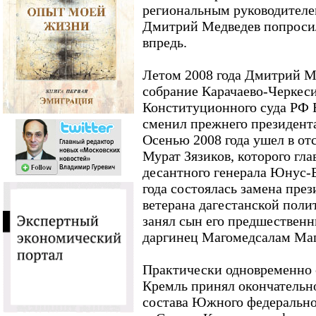
региональным руководителем
Дмитрий Медведев попросил
впредь.
Летом 2008 года Дмитрий М
собрание Карачаево-Черкес
Конституционного суда РФ 
сменил прежнего президент
Осенью 2008 года ушел в от
Мурат Зязиков, которого гла
десантного генерала Юнус-Б
года состоялась замена през
ветерана дагестанской поли
занял сын его предшественн
даргинец Магомедсалам Ма
Практически одновременно 
Кремль принял окончательн
состава Южного федеральног