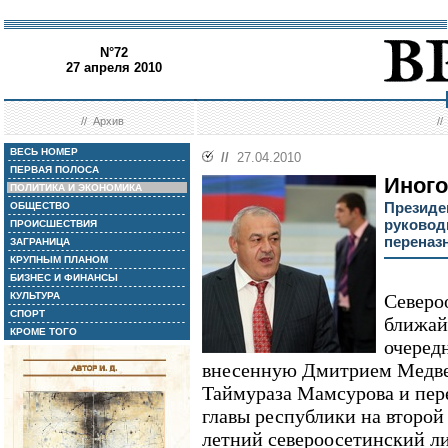
N°72
27 апреля 2010
//
Архив
/
ВЕСЬ НОМЕР
//
27.04.2010
ПЕРВАЯ ПОЛОСА
Иного
ПОЛИТИКА И ЭКОНОМИКА
Президе
ОБЩЕСТВО
руковод
ПРОИСШЕСТВИЯ
переназ
ЗАГРАНИЦА
КРУПНЫМ ПЛАНОМ
БИЗНЕС И ФИНАНСЫ
КУЛЬТУРА
Северо
СПОРТ
ближайш
КРОМЕ ТОГО
очеред
внесенную Дмитрием Медве
Таймураза Мамсурова и пере
главы республики на второй 
летний североосетинский л