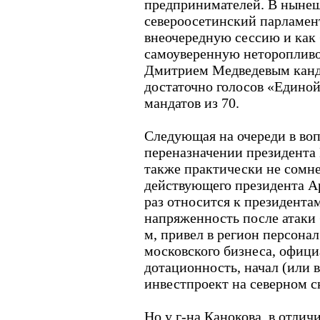
предпринимателей. В нынеш
североосетинский парламент
внеочередную сессию и как
самоуверенную неторопливо
Дмитрием Медведевым канди
достаточно голосов «Единой
мандатов из 70.
Следующая на очереди в воп
переназначении президента
также практически не сомн
действующего президента Ар
раз относится к президента
напряженность после атаки 
м, привел в регион персонал
московского бизнеса, офици
дотационность, начал (или 
инвестпроект на северном с
Но у г-на Канокова, в отлич