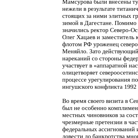
Мамсурова были внесены туд
нежели в результате титани
стоящих за ними элитных гр
зимой в Дагестане. Помимо 
значились ректор Северо-Ос
Олег Хацаев и заместитель
флотом РФ уроженец северо
Меняйло. Зато действующий
нареканий со стороны федер
участвует в «аппаратной на
олицетворяет североосетин
процессе урегулирования по
ингушского конфликта 1992 
Во время своего визита в С
был не особенно комплимен
местных чиновников за сос
чрезмерные претензии в ча
федеральных ассигнований и
довести до банкротства мно