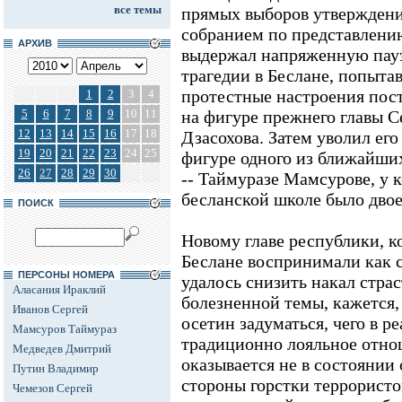
все темы
прямых выборов утвержден
собранием по представлению
АРХИВ
выдержал напряженную пауз
трагедии в Беслане, попыта
протестные настроения пос
1
2
3
4
5
6
7
8
9
10
11
на фигуре прежнего главы 
12
13
14
15
16
17
18
Дзасохова. Затем уволил его
19
20
21
22
23
24
25
фигуре одного из ближайши
26
27
28
29
30
-- Таймуразе Мамсурове, у 
бесланской школе было двое
ПОИСК
Новому главе республики, к
Беслане воспринимали как с
ПЕРСОНЫ НОМЕРА
удалось снизить накал страс
Аласания Ираклий
болезненной темы, кажется,
Иванов Сергей
осетин задуматься, чего в р
Мамсуров Таймураз
традиционно лояльное отнош
Медведев Дмитрий
оказывается не в состоянии 
Путин Владимир
стороны горстки террористо
Чемезов Сергей