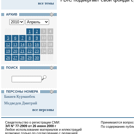
все темы
АРХИВ
1
2
3
4
5
6
7
8
9
10
11
12
13
14
15
16
17
18
19
20
21
22
23
24
25
26
27
28
29
30
ПОИСК
ПЕРСОНЫ НОМЕРА
Бакиев Курманбек
Медведев Дмитрий
все персоны
Свидетельство о регистрации СМИ:
Принимаются вопросы
ЭЛ N° 77-2909 от 26 июня 2000 г
По содержанию публ
Любое использование материалов и иллюстраций
возможно только по согласованию с редакцией