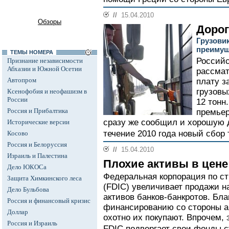
//
15.04.2010
Обзоры
Дорог
Грузови
преимущ
ТЕМЫ НОМЕРА
Российс
Признание независимости
Абхазии и Южной Осетии
рассмат
Автопром
плату з
грузов
Ксенофобия и неофашизм в
России
12 тонн
Россия и Прибалтика
премьер
сразу же сообщил и хорошую 
Исторические версии
течение 2010 года новый сбор 
Косово
Россия и Белоруссия
//
15.04.2010
Израиль и Палестина
Плохие активы в цене
Дело ЮКОСа
Федеральная корпорация по с
Защита Химкинского леса
(FDIC) увеличивает продажи н
Дело Бульбова
активов банков-банкротов. Бл
Россия и финансовый кризис
финансированию со стороны а
Доллар
охотно их покупают. Впрочем, 
Россия и Израиль
FDIC подвергает свои фонды 