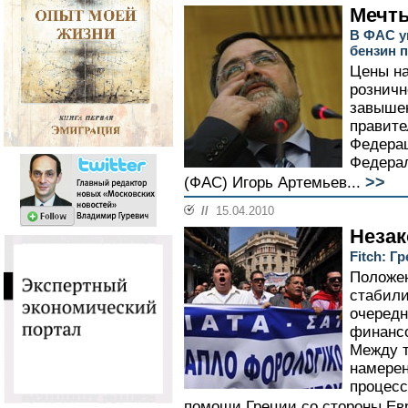
Мечты
В ФАС у
бензин 
Цены на
розничн
завышен
правите
Федерац
Федера
>>
(ФАС) Игорь Артемьев...
//
15.04.2010
Незак
Fitch: Г
Положен
стабили
очередн
финанс
Между т
намере
процесс
помощи Греции со стороны Ев