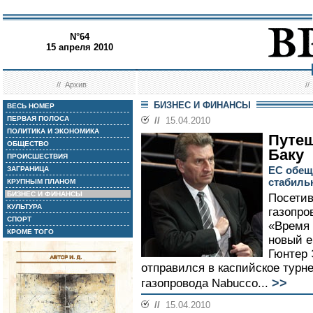
N°64
15 апреля 2010
//
Архив
/
БИЗНЕС И ФИНАНСЫ
ВЕСЬ НОМЕР
ПЕРВАЯ ПОЛОСА
//
15.04.2010
ПОЛИТИКА И ЭКОНОМИКА
Путеш
ОБЩЕСТВО
Баку
ПРОИСШЕСТВИЯ
ЕС обещ
ЗАГРАНИЦА
стабиль
КРУПНЫМ ПЛАНОМ
БИЗНЕС И ФИНАНСЫ
Посетив
КУЛЬТУРА
газопро
СПОРТ
«Время 
КРОМЕ ТОГО
новый е
Гюнтер 
отправился в каспийское турн
>>
газопровода Nabucco...
//
15.04.2010