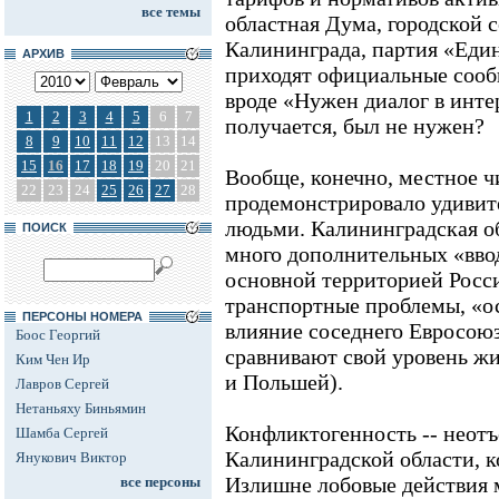
все темы
областная Дума, городской 
Калининграда, партия «Един
АРХИВ
приходят официальные соо
вроде «Нужен диалог в инте
1
2
3
4
5
6
7
получается, был не нужен?
8
9
10
11
12
13
14
15
16
17
18
19
20
21
Вообще, конечно, местное 
22
23
24
25
26
27
28
продемонстрировало удивите
людьми. Калининградская об
ПОИСК
много дополнительных «ввод
основной территорией Росси
транспортные проблемы, «о
ПЕРСОНЫ НОМЕРА
влияние соседнего Евросою
Боос Георгий
сравнивают свой уровень жи
Ким Чен Ир
и Польшей).
Лавров Сергей
Нетаньяху Биньямин
Конфликтогенность -- неотъ
Шамба Сергей
Калининградской области, к
Янукович Виктор
Излишне лобовые действия 
все персоны