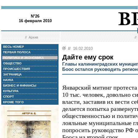
N°26
16 февраля 2010
//
Архив
/
ВЕСЬ НОМЕР
//
16.02.2010
ПЕРВАЯ ПОЛОСА
Дайте ему срок
ПОЛИТИКА И ЭКОНОМИКА
Главы калининградских муниципа
ОБЩЕСТВО
Боос остался руководить регио
ПРОИСШЕСТВИЯ
ЗАГРАНИЦА
НАУКА
БИЗНЕС И ФИНАНСЫ
Январский митинг протеста
КУЛЬТУРА
10 тыс. человек, довольно 
СПОРТ
власти, заставив их вести се
КРОМЕ ТОГО
делается попытка разверну
общественностью и политич
лояльные муниципальные г
попросить руководство РФ о
Бооса на второй срок.