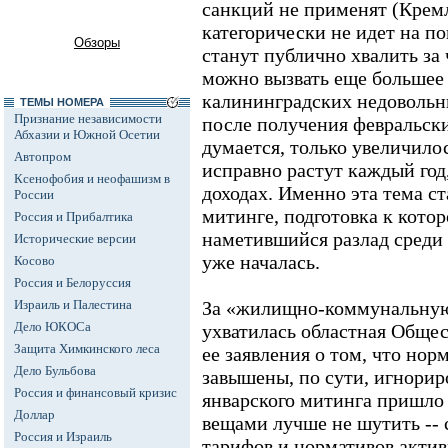
санкций не применят (Кремл
категорически не идет на пов
Обзоры
станут публично хвалить за 
можно вызвать еще большее
калининградских недовольн
ТЕМЫ НОМЕРА
Признание независимости
после получения февральски
Абхазии и Южной Осетии
думается, только увеличило
Автопром
исправно растут каждый год,
Ксенофобия и неофашизм в
доходах. Именно эта тема ст
России
митинге, подготовка к кото
Россия и Прибалтика
наметившийся разлад среди
Исторические версии
уже началась.
Косово
Россия и Белоруссия
Израиль и Палестина
За «жилищно-коммунальную
Дело ЮКОСа
ухватилась областная Общес
Защита Химкинского леса
ее заявления о том, что нор
Дело Бульбова
завышены, по сути, игнорир
Россия и финансовый кризис
январского митинга пришло
Доллар
вещами лучше не шутить -- 
Россия и Израиль
тарифов и нормативов актив