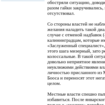
обостряли ситуацию, доводил
разом гайки закручивались,
отсутствовал.
Со стороны властей не наб
желания наладить такой диал
случае с отменой надбавок 
калининградцам, которые им
«Заслуженный специалист»,
этого шага мизерный, зато 
колоссальные. В такой ситу
довольно неприятное явлени
неуклюжими действиями вла
личностью присланного из 
Бооса и переносят этот нег
целом.
Местные власти спешно пыта
избавиться. После январско
только о «кусачих» тарифах,