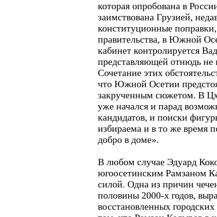
которая опробована в России
заимствована Грузией, нед
конституционные поправки
правительства, в Южной Ос
кабинет контролируется Ва
представляющей отнюдь не 
Сочетание этих обстоятельст
что Южной Осетии предсто
закрученным сюжетом. В Цх
уже начался и парад возмо
кандидатов, и поиски фигур
избираема и в то же время п
добро в доме».
В любом случае Эдуард Коко
югоосетинским Рамзаном Ка
силой. Одна из причин чече
половины 2000-х годов, вы
восстановленных городских 