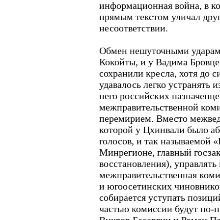
информационная война, в к
прямым текстом уличал дру
несоответствии.
Обмен нешуточными ударами
Кокойты, и у Вадима Бровце
сохранили кресла, хотя до с
удавалось легко устранять 
него российских назначенце
межправительственной коми
перемирием. Вместо межвед
которой у Цхинвали было а
голосов, и так называемой
Минрегионе, главный госза
восстановления), управлять
межправительственная коми
и югоосетинских чиновнико
собирается уступать позици
частью комиссии будут по-