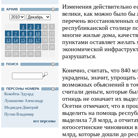
Изменения действительно ес
АРХИВ
велики, как можно было бы 
перечень восстановленных о
1
2
3
4
5
республиканской столице 
6
7
8
9
10
11
12
многие жилые дома, качест
13
14
15
16
17
18
19
пунктами оставляет желать 
20
21
22
23
24
25
26
экономической инфраструкту
27
28
29
30
31
разрушаться.
ПОИСК
Конечно, считать, что 840 м
украдены, значит, упрощать
возможных объяснений в том
ПЕРСОНЫ НОМЕРА
считали деньги, которые бы
Кокойты Эдуард
отнюдь не означает их выд
Лукашенко Александр
Осетии отмечают, что в про
Медведев Дмитрий
выделить на помощь республ
Путин Владимир
выделила 7,8 млрд, а отчита
все персоны
югоосетинские чиновники в 
млрд, которые дошли до рес