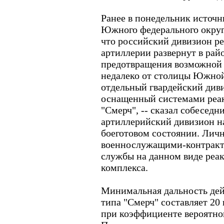
Ранее в понедельник источн
Южного федерального окру
что российский дивизион р
артиллерии развернут в рай
предотвращения возможной 
недалеко от столицы Южно
отдельный гвардейский див
оснащенный системами реак
"Смерч", -- сказал собеседни
артиллерийский дивизион н
боеготовом состоянии. Лич
военнослужащими-контрак
службы на данном виде реа
комплекса.
Минимальная дальность дей
типа "Смерч" составляет 20 
при коэффициенте вероятног