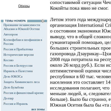
сопоставимой ситуации Чеч
Обзоры
Кокойты пока явно не смог.
Летом этого года междунаро
ТЕМЫ НОМЕРА
организация Internationаl Cr
Признание независимости
Абхазии и Южной Осетии
о состоянии экономики Юж
Автопром
выводу, что в общей сложно
Ксенофобия и неофашизм в
гуманитарной помощью, це
России
больших строительных проек
Россия и Прибалтика
газопровода Дзаурикау--Цхин
Исторические версии
2008 года потратила на респ
Косово
около 26 млрд руб.). Если и
Россия и Белоруссия
оптимистичной оценки числ
Израиль и Палестина
республики в 60 тыс. челове
Дело ЮКОСа
населения это составляет 14
Защита Химкинского леса
исследования полагают, что
Дело Бульбова
меньше людей, и, следовател
Россия и финансовый кризис
Доллар
больше). Было бы странно, 
Россия и Израиль
Южная Осетия была бы «та ж
все темы