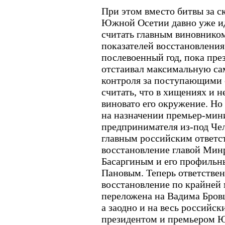
При этом вместо битвы за с
Южной Осетии давно уже иде
считать главным виновнико
показателей восстановления
послевоенный год, пока пр
отстаивал максимальную са
контроля за поступающими 
считать, что в хищениях и 
виновато его окружение. Но 
на назначении премьер-мин
предпринимателя из-под Чел
главным российским ответс
восстановление главой Мин
Басаргиным и его профильн
Пановым. Теперь ответстве
восстановление по крайней 
переложена на Вадима Бровце
а заодно и на весь россий
президентом и премьером Ю