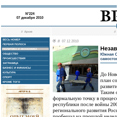
N°224
07 декабря 2010
//
Архив
/
ВЕСЬ НОМЕР
//
07.12.2010
ПЕРВАЯ ПОЛОСА
Незав
ПОЛИТИКА И ЭКОНОМИКА
Южная О
ОБЩЕСТВО
самосто
ПРОИСШЕСТВИЯ
ЗАГРАНИЦА
БИЗНЕС И ФИНАНСЫ
КУЛЬТУРА
До Нов
СПОРТ
план с
КРОМЕ ТОГО
развит
Таким 
формальную точку в процес
республики после войны 20
регионального развития Рос
пообещал на прошлой неделе