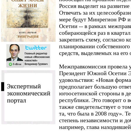
Россия выделит на развитие
Отвечать за их целесообразн
мере будут Минрегион РФ 
Осетии -- в рамках межправ
собирающейся раз в кварта
закрепить схему, согласно к
планировании собственного 
средств, выделяемых на его 
Межправкомиссия провела у
Президент Южной Осетии Э
удовольствия: «Новая форма
предполагает большую отве
югоосетинской стороны в де
республики. Это говорит о 
также свидетельствует о то
та, что была в 2008 году». 
степень независимости и доб
например, глава находившей