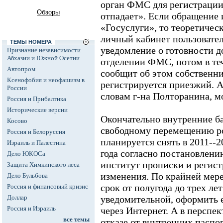
орган ФМС для регистрации
Обзоры
отпадает». Если обращение 
«Госуслуги», то теоретическ
личный кабинет пользовате
ТЕМЫ НОМЕРА
уведомление о готовности д
Признание независимости
Абхазии и Южной Осетии
отделении ФМС, потом в те
Автопром
сообщит об этом собственни
Ксенофобия и неофашизм в
регистрируется приезжий. 
России
словам г-на Полторанина, 
Россия и Прибалтика
Исторические версии
Окончательно внутренние 
Косово
свободному перемещению ро
Россия и Белоруссия
планируется снять в 2011--2
Израиль и Палестина
года согласно постановлен
Дело ЮКОСа
институт прописки и регис
Защита Химкинского леса
изменения. По крайней мере
Дело Бульбова
срок от полугода до трех лет
Россия и финансовый кризис
Доллар
уведомительной, оформить е
Россия и Израиль
через Интернет. А в перспе
все темы
отказе от внутренних паспо