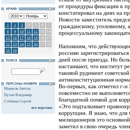
от процедуры фиксации к пр
АРХИВ
констатировал на днях на п
Новости заместитель предс
1
2
3
4
5
6
7
гражданскому, уголовному,
8
9
10
11
12
13
14
процессуальному законодате
15
16
17
18
19
20
21
22
23
24
25
26
27
28
Напомним, что действующее
29
30
россиян зарегистрироваться 
дней после приезда. Но бол
ПОИСК
настаивают, что институт р
таковой рудимент советской
антиконституционная норма
ПЕРСОНЫ НОМЕРА
Во-первых, как отметил г-н 
Меркель Ангела
повсеместно не выполняется,
Путин Владимир
благодатной почвой для кор
Собянин Сергей
«Это подталкивает правоох
все персоны
коррупции. Я знаю, что для
милиционеров это основной 
заметил в свою очередь чл