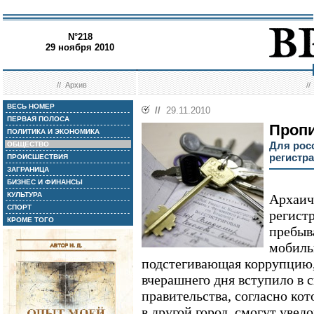
N°218
29 ноября 2010
//
Архив
/
ВЕСЬ НОМЕР
//
29.11.2010
ПЕРВАЯ ПОЛОСА
Проп
ПОЛИТИКА И ЭКОНОМИКА
Для рос
ОБЩЕСТВО
регистр
ПРОИСШЕСТВИЯ
ЗАГРАНИЦА
БИЗНЕС И ФИНАНСЫ
КУЛЬТУРА
Архаич
СПОРТ
регист
КРОМЕ ТОГО
пребыв
мобиль
подстегивающая коррупцию,
вчерашнего дня вступило в 
правительства, согласно ко
в другой город, смогут увед