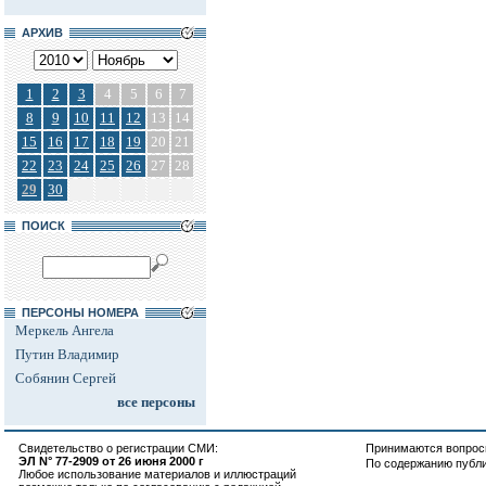
АРХИВ
1
2
3
4
5
6
7
8
9
10
11
12
13
14
15
16
17
18
19
20
21
22
23
24
25
26
27
28
29
30
ПОИСК
ПЕРСОНЫ НОМЕРА
Меркель Ангела
Путин Владимир
Собянин Сергей
все персоны
Свидетельство о регистрации СМИ:
Принимаются вопросы
ЭЛ N° 77-2909 от 26 июня 2000 г
По содержанию публ
Любое использование материалов и иллюстраций