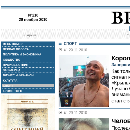
N°218
29 ноября 2010
//
Архив
/
СПОРТ
ВЕСЬ НОМЕР
ПЕРВАЯ ПОЛОСА
//
29.11.2010
ПОЛИТИКА И ЭКОНОМИКА
Корол
ОБЩЕСТВО
Заверши
ПРОИСШЕСТВИЯ
ЗАГРАНИЦА
Как тол
БИЗНЕС И ФИНАНСЫ
сигнал 
КУЛЬТУРА
«Крылья
СПОРТ
Лучано 
КРОМЕ ТОГО
внимани
стал ст
//
29.11.2010
Чело
Последн