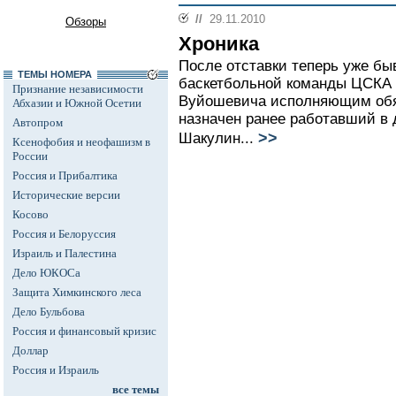
//
29.11.2010
Обзоры
Хроника
После отставки теперь уже бы
ТЕМЫ НОМЕРА
баскетбольной команды ЦСКА 
Признание независимости
Вуйошевича исполняющим обя
Абхазии и Южной Осетии
назначен ранее работавший в
Автопром
>>
Шакулин...
Ксенофобия и неофашизм в
России
Россия и Прибалтика
Исторические версии
Косово
Россия и Белоруссия
Израиль и Палестина
Дело ЮКОСа
Защита Химкинского леса
Дело Бульбова
Россия и финансовый кризис
Доллар
Россия и Израиль
все темы