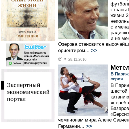
футболь
страны 
жизни 2
неполны
с имена
радиоко
и не ме
Озерова становится высочай
>>
ориентиром...
//
29.11.2010
Метел
В Париж
серия
В Париж
шестой 
катанию
«серебр
Базаров
«Берси»
чемпионам мира Алене Савчен
>>
Германии...