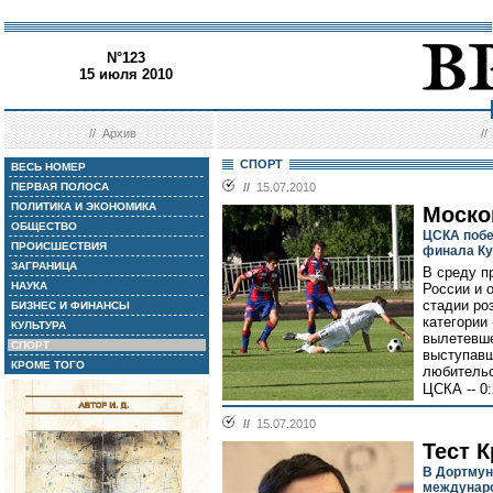
N°123
15 июля 2010
//
Архив
/
СПОРТ
ВЕСЬ НОМЕР
ПЕРВАЯ ПОЛОСА
//
15.07.2010
ПОЛИТИКА И ЭКОНОМИКА
Моско
ОБЩЕСТВО
ЦСКА побе
ПРОИСШЕСТВИЯ
финала Ку
ЗАГРАНИЦА
В среду п
НАУКА
России и 
стадии ро
БИЗНЕС И ФИНАНСЫ
категории
КУЛЬТУРА
вылетевше
СПОРТ
выступавш
КРОМЕ ТОГО
любительс
ЦСКА -- 0:
//
15.07.2010
Тест 
В Дортмун
междунар