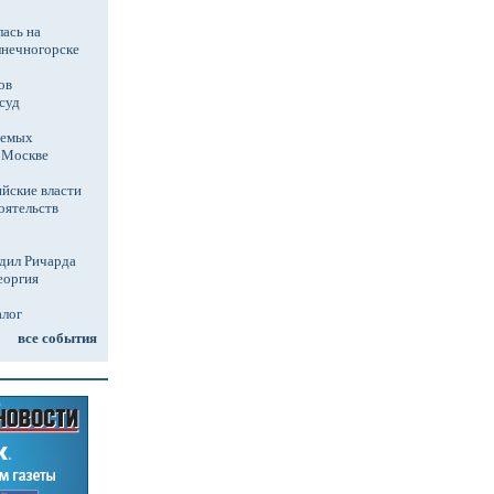
ась на
лнечногорске
ов
суд
аемых
в Москве
йские власти
оятельств
дил Ричарда
еоргия
алог
все события