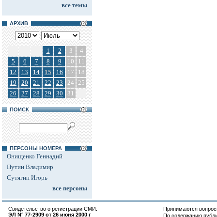
все темы
АРХИВ
1
2
3
4
5
6
7
8
9
10
11
12
13
14
15
16
17
18
19
20
21
22
23
24
25
26
27
28
29
30
31
ПОИСК
ПЕРСОНЫ НОМЕРА
Онищенко Геннадий
Путин Владимир
Сутягин Игорь
все персоны
Свидетельство о регистрации СМИ:
Принимаются вопросы
ЭЛ N° 77-2909 от 26 июня 2000 г
По содержанию публ