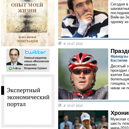
Сегодня в
шахматный
последнее
Вейк-ан-З
одному из
//
15.07.2010
Празд
Французы 
Бастилии
Десятый э
проходил 
взятия Ба
болельщик
гонщика, 
никак не п
//
15.07.2010
Хрони
Мужская с
шесть поз
мира-2010