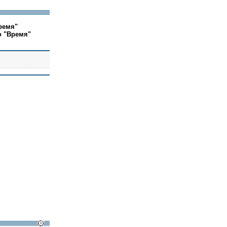
ремя"
о "Время"