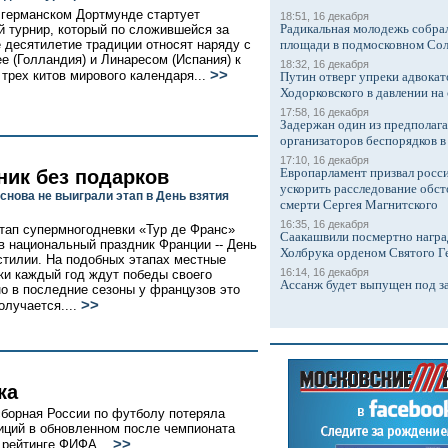
 германском Дортмунде стартует
18:51, 16 декабря
Радикальная молодежь собрал
 турнир, который по сложившейся за
 десятилетие традиции относят наряду с
площади в подмосковном Со
ее (Голландия) и Линаресом (Испания) к
18:32, 16 декабря
>>
 трех китов мирового календаря...
Путин отверг упреки адвокат
Ходорковского в давлении на 
17:58, 16 декабря
Задержан один из предполаг
организаторов беспорядков 
17:10, 16 декабря
Европарламент призвал росси
ник без подарков
ускорить расследование обст
снова не выиграли этап в День взятия
смерти Сергея Магнитского
16:35, 16 декабря
тап супермногодневки «Тур де Франс»
Саакашвили посмертно награ
в национальный праздник Франции -- День
Холбрука орденом Святого Г
стилии. На подобных этапах местные
16:14, 16 декабря
и каждый год ждут победы своего
Ассанж будет выпущен под з
но в последние сезоны у французов это
>>
олучается....
ка
борная России по футболу потеряла
иций в обновленном после чемпионата
>>
 рейтинге ФИФА...