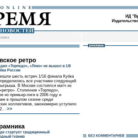
ИД "В
Издательств
/
поиск
вское ретро
дил «Торпедо», «Локо» не вышел в 1/8
бка России
рошли шесть встреч 1/16 финала Кубка
определились все участники следующей
зыгрыша. В Москве состоялся матч из
 «ретро». Столичное «Торпедо»,
е из премьер-лиги в 2006 году и
ее в прошлом сезоне среди
ких коллективов, закономерно уступило
>>
2...
Крамника
де стартует традиционный
БЕЗ КОМMЕНТАРИЕВ
одный турнир