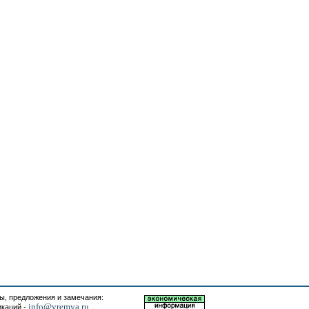
, предложения и замечания:
info@vremya.ru
икаций -