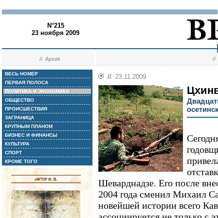
N°215
23 ноября 2009
//
Архив
/
ВЕСЬ НОМЕР
//
23.11.2009
ПЕРВАЯ ПОЛОСА
Цхин
ПОЛИТИКА И ЭКОНОМИКА
Двадцать
ОБЩЕСТВО
осетинс
ПРОИСШЕСТВИЯ
ЗАГРАНИЦА
КРУПНЫМ ПЛАНОМ
БИЗНЕС И ФИНАНСЫ
Сегодн
КУЛЬТУРА
годовщ
СПОРТ
привела
КРОМЕ ТОГО
отставк
Шеварднадзе. Его после вне
2004 года сменил Михаил С
новейшей истории всего Кав
ассоциируется не только с 