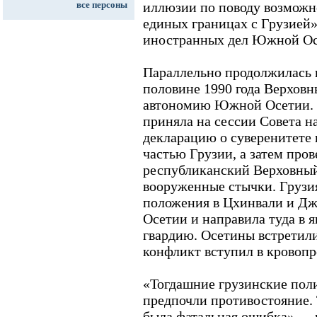
все персоны
иллюзии по поводу возможн
единых границах с Грузией»
иностранных дел Южной Ос
Параллельно продолжилась 
половине 1990 года Верховн
автономию Южной Осетии. 
приняла на сессии Совета н
декларацию о суверенитете 
частью Грузии, а затем про
республиканский Верховный
вооруженные стычки. Грузи
положения в Цхинвали и Д
Осетии и направила туда в 
гвардию. Осетины встретил
конфликт вступил в кровопр
«Тогдашние грузинские пол
предпочли противостояние.
была фатальная ошибка», --