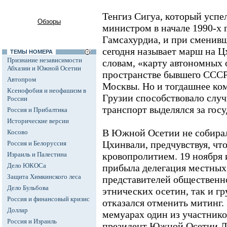
Тенгиз Сигуа, который успе
Обзоры
министром в начале 1990-х 
Гамсахурдиа, и при сменив
сегодня называет марш на Ц
ТЕМЫ НОМЕРА
Признание независимости
словам, «карту автономных 
Абхазии и Южной Осетии
пространстве бывшего СССР
Автопром
Москвы. Но и тогдашнее ко
Ксенофобия и неофашизм в
Грузии способствовало слу
России
транспорт выделялся за госу
Россия и Прибалтика
Исторические версии
В Южной Осетии не собирал
Косово
Цхинвали, предчувствуя, чт
Россия и Белоруссия
Израиль и Палестина
кровопролитием. 19 ноября
Дело ЮКОСа
прибыла делегация местных
Защита Химкинского леса
представителей общественн
Дело Бульбова
этнических осетин, так и г
Россия и финансовый кризис
отказался отменить митинг.
Доллар
мемуарах один из участнико
Россия и Израиль
президент Южной Осетии Л