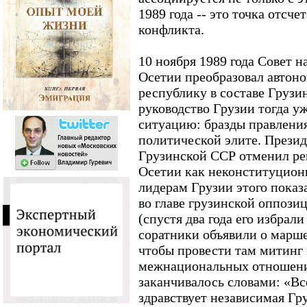
1989 года -- это точка отсче
конфликта.
10 ноября 1989 года Совет
Осетии преобразовал автон
республику в составе Грузи
руководство Грузии тогда у
ситуацию: бразды правления
политической элите. Презид
Грузинской ССР отменил р
Осетии как неконституцио
лидерам Грузии этого показ
во главе грузинской оппози
(спустя два года его избрали
соратники объявили о марше
чтобы провести там митинг
межнациональных отношени
заканчивалось словами: «Вс
здравствует независимая Гр