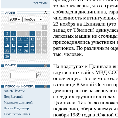
все темы
только «заверил, что с груз
соблюдена дисциплина, гара
АРХИВ
численность митингующих --
23 ноября на Цхинвали (это 
1
запад от Тбилиси) двинулась
2
3
4
5
6
7
8
легковых машин из столицы
9
10
11
12
13
14
15
присоединялись участники 
16
17
18
19
20
21
22
регионов. По различным оце
23
24
25
26
27
28
29
тыс. человек.
30
На подступах к Цхинвали вы
ПОИСК
внутренних войск МВД ССС
ополченцев. После многоча
в столице Южной Осетии пр
ПЕРСОНЫ НОМЕРА
демонстрантов развернулись,
Алиев Ильхам
соседних грузинских селах,
Дод Евгений
Цхинвали. Так было положе
Медведев Дмитрий
недоверию, обернувшемуся 
Путин Владимир
ноября 1989 года в Южной 
Тимошенко Юлия