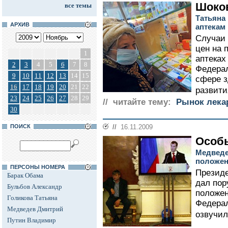
Шоков
все темы
Татьяна
АРХИВ
аптекам
Случаи 
цен на 
1
аптеках
2
3
4
5
6
7
8
Федерал
9
10
11
12
13
14
15
сфере з
16
17
18
19
20
21
22
развити
23
24
25
26
27
28
29
// читайте тему:
Рынок лека
30
ПОИСК
//
16.11.2009
Особ
Медведе
положен
ПЕРСОНЫ НОМЕРА
Презид
Барак Обама
дал пор
Бульбов Александр
положен
Голикова Татьяна
Федерал
Медведев Дмитрий
озвучил
Путин Владимир