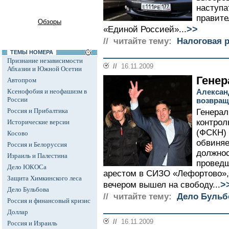
наступа
правите
Обзоры
>>
«Единой Россией»...
// читайте тему:
Налоговая 
ТЕМЫ НОМЕРА
Признание независимости
//
16.11.2009
Абхазии и Южной Осетии
Генер
Автопром
Ксенофобия и неофашизм в
Алексан
России
возвращ
Россия и Прибалтика
Генерал
контрол
Исторические версии
(ФСКН) 
Косово
обвиня
Россия и Белоруссия
должнос
Израиль и Палестина
проведш
Дело ЮКОСа
арестом в СИЗО «Лефортово»,
Защита Химкинского леса
>
вечером вышел на свободу...
Дело Бульбова
// читайте тему:
Дело Бульб
Россия и финансовый кризис
Доллар
//
16.11.2009
Россия и Израиль