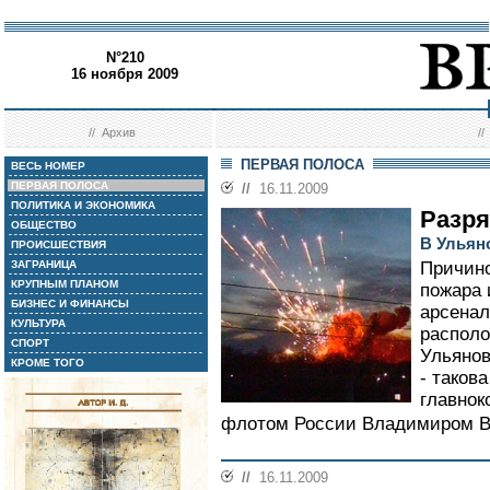
N°210
16 ноября 2009
//
Архив
/
ПЕРВАЯ ПОЛОСА
ВЕСЬ НОМЕР
ПЕРВАЯ ПОЛОСА
//
16.11.2009
ПОЛИТИКА И ЭКОНОМИКА
Разря
ОБЩЕСТВО
В Ульян
ПРОИСШЕСТВИЯ
ЗАГРАНИЦА
Причино
КРУПНЫМ ПЛАНОМ
пожара 
БИЗНЕС И ФИНАНСЫ
арсена
КУЛЬТУРА
располо
СПОРТ
Ульянов
КРОМЕ ТОГО
- таков
главно
флотом России Владимиром В
//
16.11.2009