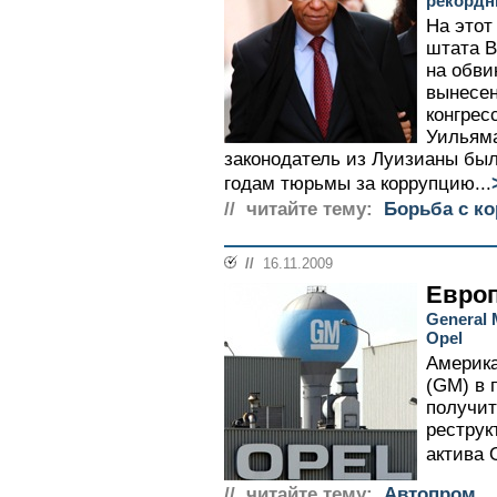
рекордн
На этот
штата В
на обви
вынесе
конгрес
Уильям
законодатель из Луизианы был
годам тюрьмы за коррупцию...
// читайте тему:
Борьба с к
//
16.11.2009
Европ
General
Opel
Америка
(GM) в 
получит
реструк
актива O
// читайте тему:
Автопром