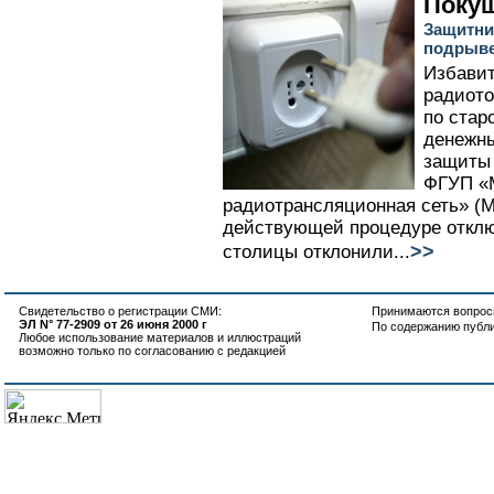
Покуш
Защитни
подрыве
Избавит
радиото
по стар
денежны
защиты 
ФГУП «М
радиотрансляционная сеть» (
действующей процедуре отклю
>>
столицы отклонили...
Свидетельство о регистрации СМИ:
Принимаются вопросы
ЭЛ N° 77-2909 от 26 июня 2000 г
По содержанию публ
Любое использование материалов и иллюстраций
возможно только по согласованию с редакцией