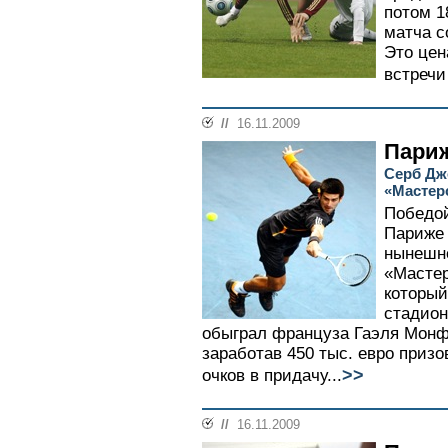
потом 1
матча с
Это цен
встречи
//
16.11.2009
Париж
Серб Дж
«Мастер
Победой
Париже 
нынешне
«Масте
который
стадион
обыграл француза Гаэля Монфиса
заработав 450 тыс. евро приз
>>
очков в придачу...
//
16.11.2009