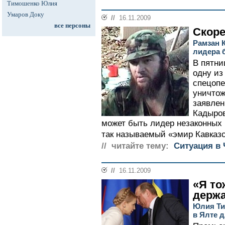
Тимошенко Юлия
Умаров Доку
//
16.11.2009
все персоны
Скоре
Рамзан 
лидера 
В пятни
одну и
спецопе
уничтож
заявлен
Кадыров
может быть лидер незаконных
так называемый «эмир Кавказс
// читайте тему:
Ситуация в 
//
16.11.2009
«Я то
держа
Юлия Ти
в Ялте д