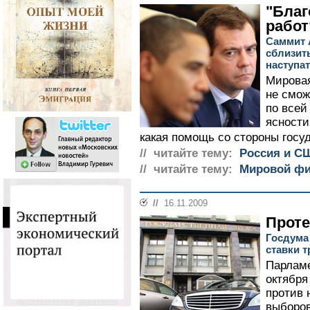
"Благ
работ
Саммит 
сблизит
наступа
Мировая
не смож
по всей
ясности
какая помощь со стороны госуд
// читайте тему:
Россия и С
// читайте тему:
Мировой фи
//
16.11.2009
Проте
Госдума
ставки т
Парламе
октября
против 
выборо