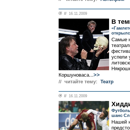
//
16.11.2009
В тем
«Гамлет
открылс
Самые н
театрал
фестива
успели 
литовск
Някрош
>>
Коршуноваса...
// читайте тему:
Театр
//
16.11.2009
Хидди
Футболь
шанс Сл
Нашей 
предсто