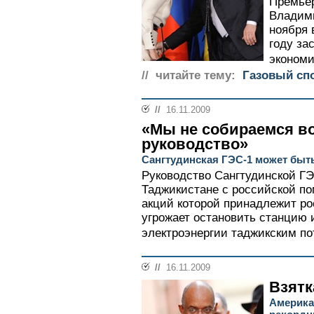
Премьер
Владим
ноября 
году за
экономи
// читайте тему:
Газовый спо
//
16.11.2009
«Мы не собираемся в
руководство»
Сангтудинская ГЭС-1 может быт
Руководство Сангтудинской ГЭ
Таджикистане с российской п
акций которой принадлежит ро
угрожает остановить станцию 
электроэнергии таджикским по
//
16.11.2009
Взятк
Америка