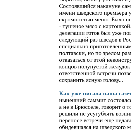
Состоявшийся накануне са
имени шведского премьера 
скромностью меню. Было по
- тушеное мясо с картошкой
делегации готов был уже по
следующий раз шведов в Ро
специально приготовленным
полтавски, но по зрелом р
отказаться от этой неконстр
концов полупустой желудок 
ответственной встречи позв
сохранить ясную голову...
Как уже писала наша газе
нынешний саммит состоялся
а не в Брюсселе, говорит о 
решили не усугублять возн
переносе встречи еще недав
обидевшаяся на шведского 