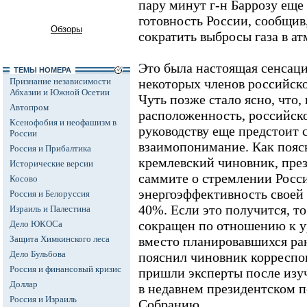
пару минут г-н Баррозу еще
готовность России, сообщив
Обзоры
сократить выбросы газа в а
Это была настоящая сенсаци
ТЕМЫ НОМЕРА
Признание независимости
некоторых членов российско
Абхазии и Южной Осетии
Чуть позже стало ясно, что
Автопром
расположенность, российск
Ксенофобия и неофашизм в
руководству еще предстоит 
России
взаимопонимание. Как поя
Россия и Прибалтика
кремлевский чиновник, пре
Исторические версии
саммите о стремлении Росс
Косово
энергоэффективность своей 
Россия и Белоруссия
40%. Если это получится, т
Израиль и Палестина
сокращен по отношению к у
Дело ЮКОСа
Защита Химкинского леса
вместо планировавшихся ран
Дело Бульбова
пояснил чиновник корреспо
Россия и финансовый кризис
пришли эксперты после изу
Доллар
в недавнем президентском 
Россия и Израиль
Собранию.