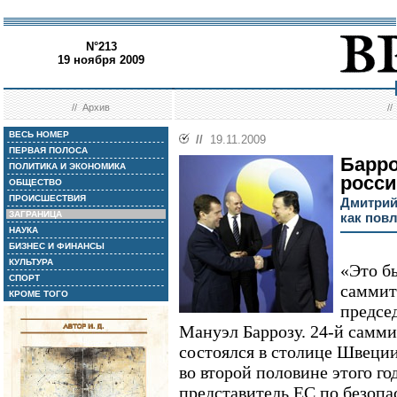
N°213
19 ноября 2009
//
Архив
/
ВЕСЬ НОМЕР
//
19.11.2009
ПЕРВАЯ ПОЛОСА
Барро
ПОЛИТИКА И ЭКОНОМИКА
росс
ОБЩЕСТВО
ПРОИСШЕСТВИЯ
Дмитрий
ЗАГРАНИЦА
как пов
НАУКА
БИЗНЕС И ФИНАНСЫ
КУЛЬТУРА
«Это б
СПОРТ
саммито
КРОМЕ ТОГО
предсе
Мануэл Баррозу. 24-й самм
состоялся в столице Швеци
во второй половине этого го
представитель ЕС по безоп