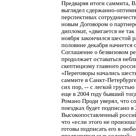
Предваряя итоги саммита, 
выглядел сдержанно-оптими
перспективах сотрудничеств
новым Договором о партнерс
дипломат, «двигается не так
ноября закончился шестой р
половине декабря начнется 
Соглашение о безвизовом р
продолжает оставаться небл
скептицизму главного росси
«Переговоры начались шесть
саммите в Санкт-Петербурге
сих пор, -- с легкой грустью
еще в 2004 году бывший тог
Романо Проди уверял, что с
поездках будет подписано в 
Высокопоставленный россий
что «если этого не произошл
готовы подписать его в люб
предварительных условий».