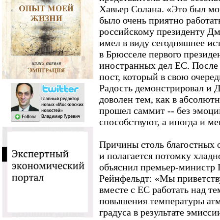
Хавьер Солана. «Это был мо
было очень приятно работать
российскому президенту Дм
имел в виду сегодняшнее ис
в Брюсселе первого президе
иностранных дел ЕС. После 
пост, который в свою очеред
Радость демонстрировал и 
доволен тем, как в абсолют
прошел саммит -- без эмоци
способствуют, а иногда и м
Причины столь благостных 
и полагается потомку хладн
объяснил премьер-министр
Рейнфельдт: «Мы приветств
вместе с ЕС работать над те
повышения температуры атм
градуса в результате эмисси