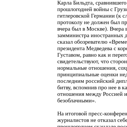
Карла Бильдта, сравнившего
прошлогодней войны с Груз
гитлеровской Германии (к сл
протоколу не должен был пр
вчера был в Москве). Вчера 
замминистра иностранных 
сказал обозревателю «Време
президента Медведева с ко
Густавом, равно как и пере
свидетельствуют, что сторо
нормальные отношения, сох
принципиальные оценки нед
последним российский дипл
битву, вспомнив про нее в к
отношения между Россией и
безоблачными».
На итоговой пресс-конфере
журналистов не отказал себ
прошлогоднем скандале рос