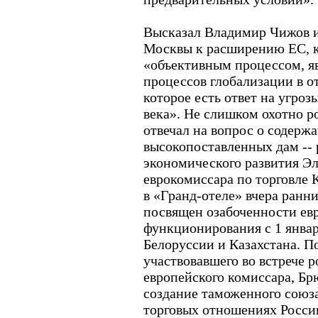
Высказал Владимир Чижов 
Москвы к расширению ЕС, к
«объективным процессом, 
процессов глобализации в 
которое есть ответ на угро
века». Не слишком охотно 
отвечал на вопрос о содерж
высокопоставленных дам --
экономического развития Э
еврокомиссара по торговле 
в «Гранд-отеле» вчера ранн
посвящен озабоченности ев
функционирования с 1 январ
Белоруссии и Казахстана. П
участвовавшего во встрече 
европейского комиссара, Бр
создание таможенного союза
торговых отношениях России