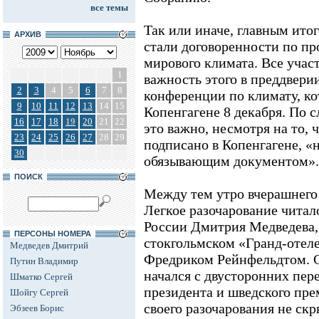
все темы
Так или иначе, главным ито
АРХИВ
стали договоренности по п
мирового климата. Все уча
1
важность этого в преддвер
2
3
4
5
6
7
8
конференции по климату, ко
9
10
11
12
13
14
15
Копенгагене 8 декабря. По 
16
17
18
19
20
21
22
это важно, несмотря на то, 
23
24
25
26
27
28
29
подписано в Копенгагене, «
30
обязывающим документом».
ПОИСК
Между тем утро вчерашнего
Легкое разочарование читал
России Дмитрия Медведева,
ПЕРСОНЫ НОМЕРА
стокгольмском «Гранд-отеле
Медведев Дмитрий
Фредриком Рейнфельдтом. 
Путин Владимир
начался с двусторонних пер
Шматко Сергей
президента и шведского пр
Шойгу Сергей
своего разочарования не ск
Эбзеев Борис