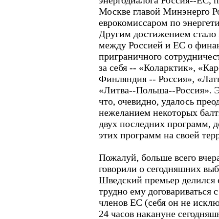
энергодиалога Россия--ЕС, 
Москве главой Минэнерго Р
еврокомиссаром по энергет
Другим достижением стало 
между Россией и ЕС о фина
приграничного сотрудничест
за себя -- «Коларктик», «К
Финляндия -- Россия», «Лат
«Литва--Польша--Россия». Э
что, очевидно, удалось прео
нежеланием некоторых балт
двух последних программ, д
этих программ на своей тер
Пожалуй, больше всего вчер
говорили о сегодняшних выб
Шведский премьер делился 
трудно ему договариваться с
членов ЕС (себя он не исклю
24 часов накануне сегодняш