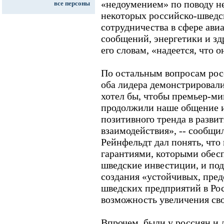
«недоумением» по поводу н
все персоны
некоторых российско-шведс
сотрудничества в сфере ави
сообщений, энергетики и зд
его словам, «надеется, что 
По остальным вопросам ро
оба лидера демонстрировал
хотел бы, чтобы премьер-ми
продолжили наше общение и
позитивного тренда в разви
взаимодействия», -- сообщи
Рейнфельдт дал понять, что
гарантиями, которыми обес
шведские инвестиции, и по
создания «устойчивых, пред
шведских предприятий в Ро
возможность увеличения св
Впрочем, были у россиян и 