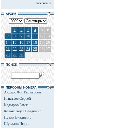
все темы
АРХИВ
1
2
3
4
5
6
7
8
9
10
11
12
13
14
15
16
17
18
19
20
21
22
23
24
25
26
27
28
29
30
ПОИСК
ПЕРСОНЫ НОМЕРА
Андерс Фог Расмуссен
Игнатьев Сергей
Кадыров Рамзан
Колокольцев Владимир
Путин Владимир
Шувалов Игорь