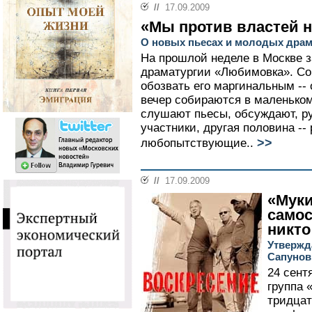
//
17.09.2009
«Мы против властей н
О новых пьесах и молодых драм
На прошлой неделе в Москве 
драматургии «Любимовка». Со
обозвать его маргинальным -- 
вечер собираются в маленьком
слушают пьесы, обсуждают, ру
участники, другая половина -- 
>>
любопытствующие..
//
17.09.2009
«Мук
само
никто
Утвержд
Сапунов
24 сент
группа 
тридцат