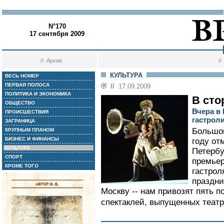
N°170
17 сентября 2009
//
Архив
/
КУЛЬТУРА
ВЕСЬ НОМЕР
ПЕРВАЯ ПОЛОСА
//
17.09.2009
ПОЛИТИКА И ЭКОНОМИКА
В сто
ОБЩЕСТВО
Вчера в
ПРОИСШЕСТВИЯ
гастрол
ЗАГРАНИЦА
Большой
КРУПНЫМ ПЛАНОМ
БИЗНЕС И ФИНАНСЫ
году от
КУЛЬТУРА
Петербу
СПОРТ
премье
КРОМЕ ТОГО
гастрол
праздни
Москву -- нам привозят пять 
спектаклей, выпущенных театр