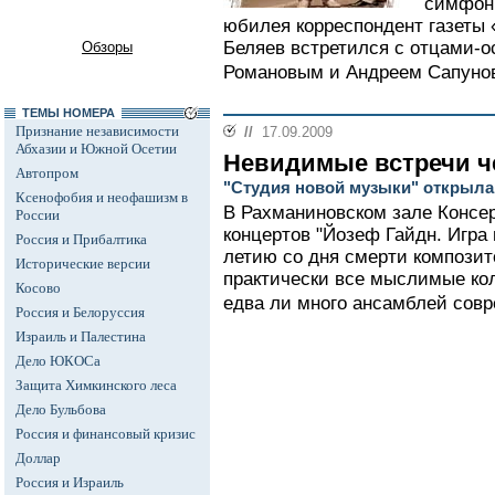
симфони
юбилея корреспондент газеты
Беляев встретился с отцами-о
Обзоры
Романовым и Андреем Сапуно
ТЕМЫ НОМЕРА
Признание независимости
//
17.09.2009
Абхазии и Южной Осетии
Невидимые встречи че
Автопром
"Студия новой музыки" открыла
Ксенофобия и неофашизм в
В Рахманиновском зале Консер
России
концертов "Йозеф Гайдн. Игра 
Россия и Прибалтика
летию со дня смерти композито
Исторические версии
практически все мыслимые кол
Косово
едва ли много ансамблей совр
Россия и Белоруссия
Израиль и Палестина
Дело ЮКОСа
Защита Химкинского леса
Дело Бульбова
Россия и финансовый кризис
Доллар
Россия и Израиль