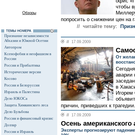
офис «Г
чтобы в
Миллеру
Обзоры
попросить о снижении цен на г
// читайте тему:
Призн
ТЕМЫ НОМЕРА
Признание независимости
Абхазии и Южной Осетии
//
17.09.2009
Автопром
Само
Ксенофобия и неофашизм в
От жела
России
восстан
Россия и Прибалтика
Сегодня
Исторические версии
аварии 
Косово
заседан
Россия и Белоруссия
в Хакас
Израиль и Палестина
Игорем 
Дело ЮКОСа
объявит
Защита Химкинского леса
причин, приведших к трагедии
Дело Бульбова
//
17.09.2009
Россия и финансовый кризис
Осень американского
Доллар
Эксперты прогнозируют падение
Россия и Израиль