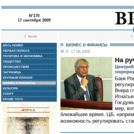
N°170
17 сентября 2009
//
Архив
/
БИЗНЕС И ФИНАНСЫ
ВЕСЬ НОМЕР
ПЕРВАЯ ПОЛОСА
//
17.09.2009
ПОЛИТИКА И ЭКОНОМИКА
На ру
ОБЩЕСТВО
Центроб
ПРОИСШЕСТВИЯ
сюрприз
ЗАГРАНИЦА
Банк Ро
КРУПНЫМ ПЛАНОМ
БИЗНЕС И ФИНАНСЫ
регулир
КУЛЬТУРА
Вчера г
СПОРТ
Игнатье
КРОМЕ ТОГО
Госдумы
мер, ко
ближайшее время. ЦБ, наприме
возможность регулировать ста