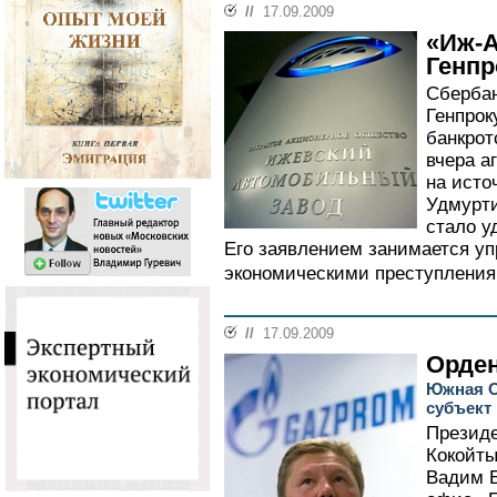
//
17.09.2009
«Иж-А
Генпр
Сбербан
Генпрок
банкрот
вчера а
на исто
Удмурти
стало у
Его заявлением занимается уп
экономическими преступления
//
17.09.2009
Орде
Южная Ос
субъект
Презид
Кокойты
Вадим Б