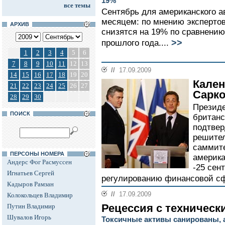
19%
все темы
Сентябрь для американского а
месяцем: по мнению эксперто
АРХИВ
снизятся на 19% по сравнению
>>
прошлого года....
1
2
3
4
5
6
7
8
9
10
11
12
13
//
17.09.2009
14
15
16
17
18
19
20
Кален
21
22
23
24
25
26
27
Сарк
28
29
30
Президе
ПОИСК
британс
подтвер
решител
саммите
ПЕРСОНЫ НОМЕРА
америка
Андерс Фог Расмуссен
-25 сен
Игнатьев Сергей
регулированию финансовой с
Кадыров Рамзан
//
17.09.2009
Колокольцев Владимир
Рецессия с техническ
Путин Владимир
Шувалов Игорь
Токсичные активы санированы, 