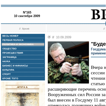
N°165
10 сентября 2009
//
Архив
/
ВЕСЬ НОМЕР
//
10.09.2009
ПЕРВАЯ ПОЛОСА
"Буде
ПОЛИТИКА И ЭКОНОМИКА
Госдума
ОБЩЕСТВО
примене
ПРОИСШЕСТВИЯ
ЗАГРАНИЦА
НАУКА
БИЗНЕС И ФИНАНСЫ
Вчера 
КУЛЬТУРА
сессии
СПОРТ
чтении
КРОМЕ ТОГО
статью 
расширяющие перечень осн
Вооруженных сил России за 
был внесен в Госдуму 11 авгу
отмечалась годовщина войн