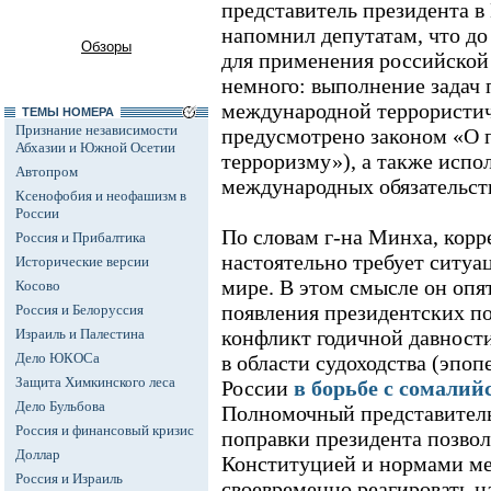
представитель президента в
напомнил депутатам, что до
Обзоры
для применения российской
немного: выполнение задач
международной террористич
ТЕМЫ НОМЕРА
Признание независимости
предусмотрено законом «О 
Абхазии и Южной Осетии
терроризму»), а также исп
Автопром
международных обязательств
Ксенофобия и неофашизм в
России
По словам г-на Минха, корр
Россия и Прибалтика
настоятельно требует ситуац
Исторические версии
мире. В этом смысле он оп
Косово
появления президентских п
Россия и Белоруссия
Израиль и Палестина
конфликт годичной давности
Дело ЮКОСа
в области судоходства (эпоп
Защита Химкинского леса
России
в борьбе с сомали
Дело Бульбова
Полномочный представитель
Россия и финансовый кризис
поправки президента позвол
Доллар
Конституцией и нормами ме
Россия и Израиль
своевременно реагировать на