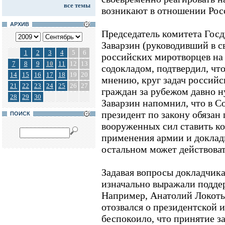
все темы
возникают в отношении Росс
АРХИВ
Председатель комитета Гос
Заварзин (руководивший в 
1
2
3
4
5
6
российских миротворцев на
7
8
9
10
11
12
13
содокладом, подтвердил, что
14
15
16
17
18
19
20
мнению, круг задач российс
21
22
23
24
25
26
27
граждан за рубежом давно н
28
29
30
Заварзин напомнил, что в 
президент по закону обязан
ПОИСК
вооруженных сил ставить к
применения армии и доклады
остальном может действова
Задавая вопросы докладчика
изначально выражали подде
Например, Анатолий Локоть
отозвался о президентской и
беспокоило, что принятие з