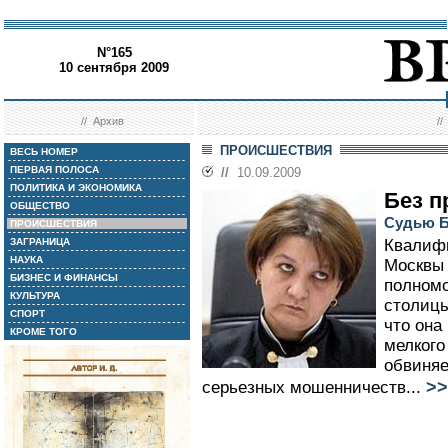
N°165
10 сентября 2009
//
Архив
/
ПРОИСШЕСТВИЯ
ВЕСЬ НОМЕР
ПЕРВАЯ ПОЛОСА
//
10.09.2009
ПОЛИТИКА И ЭКОНОМИКА
Без п
ОБЩЕСТВО
Судью Б
ПРОИСШЕСТВИЯ
ЗАГРАНИЦА
Квалифи
НАУКА
Москвы 
БИЗНЕС И ФИНАНСЫ
полномо
КУЛЬТУРА
столицы
СПОРТ
что она
КРОМЕ ТОГО
мелкого
обвиняе
>>
серьезных мошенничеств...