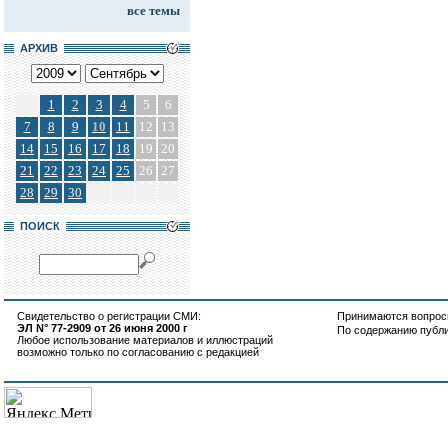
все темы
АРХИВ
1
2
3
4
5
6
7
8
9
10
11
12
13
14
15
16
17
18
19
20
21
22
23
24
25
26
27
28
29
30
ПОИСК
Свидетельство о регистрации СМИ:
Принимаются вопросы
ЭЛ N° 77-2909 от 26 июня 2000 г
По содержанию публ
Любое использование материалов и иллюстраций
возможно только по согласованию с редакцией