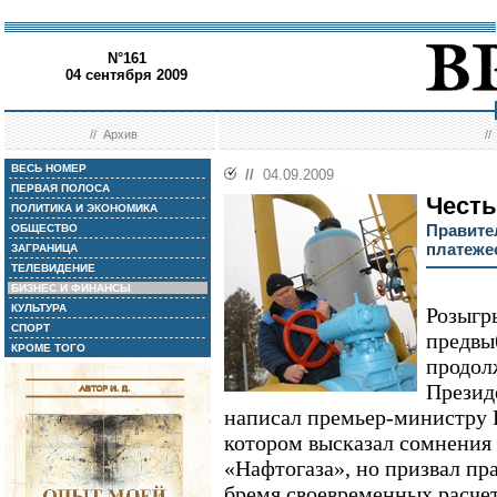
N°161
04 сентября 2009
//
Архив
/
ВЕСЬ НОМЕР
//
04.09.2009
ПЕРВАЯ ПОЛОСА
Честь
ПОЛИТИКА И ЭКОНОМИКА
Правите
ОБЩЕСТВО
платеже
ЗАГРАНИЦА
ТЕЛЕВИДЕНИЕ
БИЗНЕС И ФИНАНСЫ
КУЛЬТУРА
Розыгр
СПОРТ
предвы
КРОМЕ ТОГО
продол
Презид
написал премьер-министру
котором высказал сомнения
«Нафтогаза», но призвал пр
бремя своевременных расчето