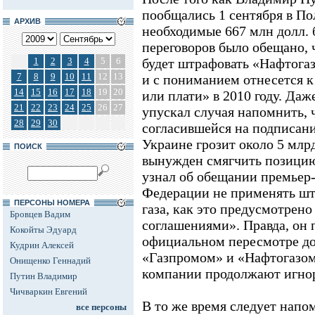
пообщались 1 сентября в По
АРХИВ
необходимые 667 млн долл. 
переговоров было обещано, 
1
2
3
4
5
6
будет штрафовать «Нафтогаз»
7
8
9
10
11
12
13
и с пониманием отнесется 
14
15
16
17
18
19
20
или плати» в 2010 году. Да
21
22
23
24
25
26
27
упускал случая напомнить, 
28
29
30
согласившейся на подписани
Украине грозит около 5 млр
ПОИСК
вынужден смягчить позицию
узнал об обещании премьер
Федерации не применять шт
ПЕРСОНЫ НОМЕРА
газа, как это предусмотрен
Бровцев Вадим
соглашениями». Правда, он 
Кокойты Эдуард
официальном пересмотре до
Кудрин Алексей
«Газпромом» и «Нафтогазом
Онищенко Геннадий
компании продолжают игнор
Путин Владимир
Чичваркин Евгений
В то же время следует напом
все персоны