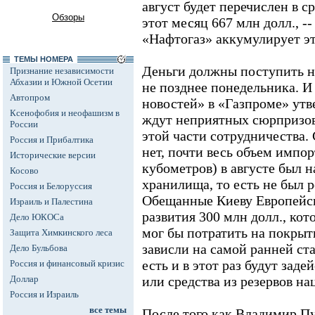
август будет перечислен в с
Обзоры
этот месяц 667 млн долл., --
«Нафтогаз» аккумулирует эт
ТЕМЫ НОМЕРА
Деньги должны поступить н
Признание независимости
Абхазии и Южной Осетии
не позднее понедельника. 
Автопром
новостей» в «Газпроме» утве
Ксенофобия и неофашизм в
ждут неприятных сюрпризов
России
этой части сотрудничества.
Россия и Прибалтика
нет, почти весь объем импорт
Исторические версии
кубометров) в августе был 
Косово
хранилища, то есть не был р
Россия и Белоруссия
Обещанные Киеву Европейс
Израиль и Палестина
развития 300 млн долл., ко
Дело ЮКОСа
мог бы потратить на покрыт
Защита Химкинского леса
зависли на самой ранней ста
Дело Бульбова
есть и в этот раз будут зад
Россия и финансовый кризис
Доллар
или средства из резервов н
Россия и Израиль
все темы
После того как Владимир 