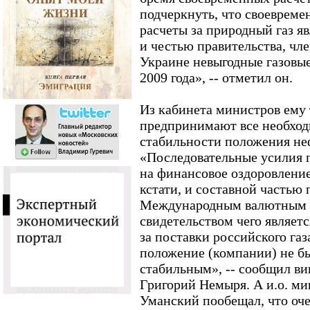
подчеркнуть, что своевреме
расчеты за природный газ я
и честью правительства, чл
Украине невыгодные газовые
2009 года», -- отметил он.
Из кабинета министров ему 
предпринимают все необход
стабильности положения неф
«Последовательные усилия 
на финансовое оздоровление
кстати, и составной частью
Международным валютным ф
свидетельством чего являет
за поставки российского газа
положение (компании) не б
стабильным», -- сообщил в
Григорий Немыря. А и.о. м
Уманский пообещал, что оч