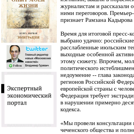
журналистам и рассказали 
ними переговоров. Премьер-
признает Рамзана Кадырова
Время для итоговой пресс-
выбрано удачно: российские
расслабленные июльским те
выходные особенной активн
этому сюжету. Впрочем, мо
политического истеблишмент
недоумение -- глава законод
регионов Российской Федера
европейской страны с челов
Федерация требует экстради
в нарушении примерно десят
кодекса.
«Мы провели консультации
чеченского общества и пол