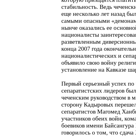
стабильность. Ведь чеченск
еще несколько лет назад бы
самыми опасными «демонами
нынче оказались ее основно
националисты заинтересова
разветвленным диверсионны
конца 2007 года окончательн
националистических и сепар
объявило свою войну религи
установление на Кавказе ша
Первый серьезный успех по
сепаратистских лидеров бы
чеченским руководством в ма
сторону Кадыровых перешел
сепаратистов Магомед Ханби
участников обеих войн, ком
боевиков имени Байсангура 
говорилось о том, что сдач