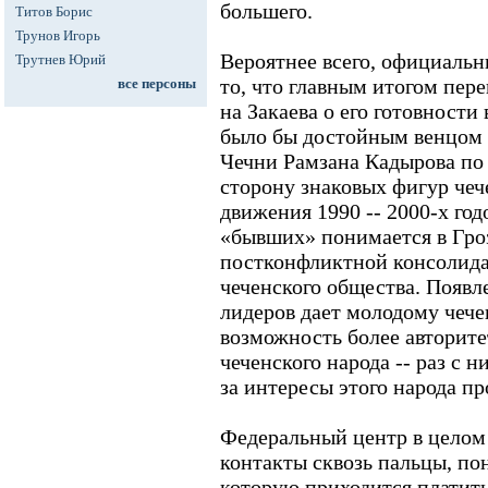
большего.
Титов Борис
Трунов Игорь
Вероятнее всего, официаль
Трутнев Юрий
то, что главным итогом пере
все персоны
на Закаева о его готовности
было бы достойным венцом 
Чечни Рамзана Кадырова по
сторону знаковых фигур чеч
движения 1990 -- 2000-х год
«бывших» понимается в Гро
постконфликтной консолида
чеченского общества. Появл
лидеров дает молодому чеч
возможность более авторите
чеченского народа -- раз с 
за интересы этого народа пр
Федеральный центр в целом 
контакты сквозь пальцы, пон
которую приходится платит