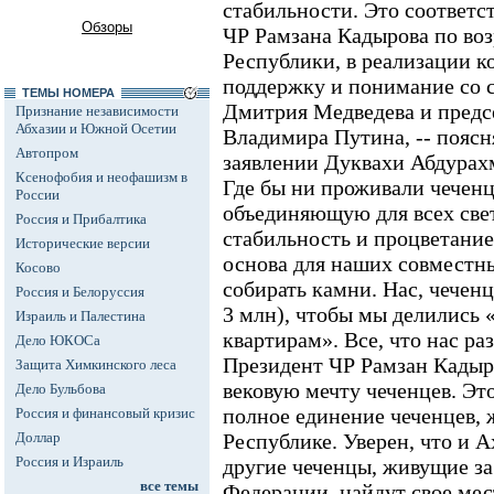
стабильности. Это соответс
Обзоры
ЧР Рамзана Кадырова по во
Республики, в реализации к
поддержку и понимание со 
ТЕМЫ НОМЕРА
Дмитрия Медведева и предс
Признание независимости
Абхазии и Южной Осетии
Владимира Путина, -- пояс
Автопром
заявлении Дуквахи Абдурахм
Ксенофобия и неофашизм в
Где бы ни проживали чечен
России
объединяющую для всех свет
Россия и Прибалтика
стабильность и процветание
Исторические версии
основа для наших совместн
Косово
собирать камни. Нас, чеченц
Россия и Белоруссия
3 млн), чтобы мы делились
Израиль и Палестина
квартирам». Все, что нас ра
Дело ЮКОСа
Президент ЧР Рамзан Кадыр
Защита Химкинского леса
вековую мечту чеченцев. Эт
Дело Бульбова
полное единение чеченцев,
Россия и финансовый кризис
Доллар
Республике. Уверен, что и А
Россия и Израиль
другие чеченцы, живущие з
все темы
Федерации, найдут свое мес