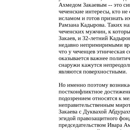
Ахмедом Закаевым -- это си
чеченские интересы, кто не
исламом и готов признать и
Рамзана Кадырова. Таких на
чеченских мужчин, к которы
Закаев, и 32-летний Кадыро
недавно непримиримыми враг
что у чеченцев этническая 
оказывается важнее политич
снаружи кажутся непреодол
являются поверхностными.
Но именно поэтому возникае
постконфликтное достижение
подозрением относятся к м
неправительственным мирот
Закаева с Дуквахой Абдура
эгидой правозащитного фон
председательством Ивара Ам