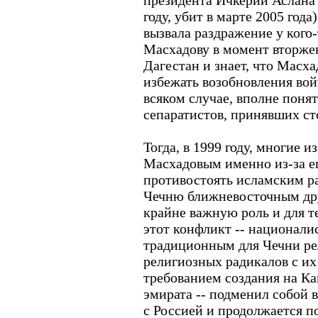
президента Ичкерии Аслана 
году, убит в марте 2005 года
вызвала раздражение у кого-
Масхадову в момент вторжен
Дагестан и знает, что Масха
избежать возобновления вой
всяком случае, вполне поня
сепаратистов, принявших ст
Тогда, в 1999 году, многие 
Масхадовым именно из-за е
противостоять исламским р
Чечню ближневосточным дру
крайне важную роль и для т
этот конфликт -- национали
традиционным для Чечни р
религиозных радикалов с и
требованием создания на Ка
эмирата -- подменил собой 
с Россией и продолжается по