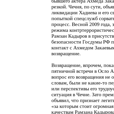
бывшего актера Ахмеда Зака
резкой. Чечня, по сути, объ
ликвидации Хадиева и его с
попыткой спецслужб сорват
процесс. Весной 2009 года, 
режима контртеррористическ
Рамзан Кадыров в присутств
безопасности Госдумы РФ п
контакт с Ахмедом Закаевым
возвращение.
Возвращение, впрочем, пока
пятничной встречи в Осло А
вопрос его возвращения не о
словам, были не какие-то 
или перспективы его трудоу
ситуация в Чечне. Зато пре
объявил, что признает леги
«за которым стоит огромная
качествам Рамзана Кадыров