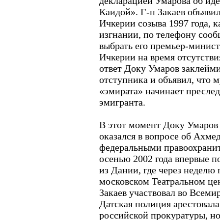
декларацией Умарова об иде
Каидой». Г-н Закаев объяви
Ичкерии созыва 1997 года, к
изгнании, по телефону соо
выбрать его премьер-минист
Ичкерии на время отсутстви
ответ Доку Умаров заклейми
отступника и объявил, что м
«эмирата» начинает преслед
эмигранта.
В этот момент Доку Умаров
оказался в вопросе об Ахмед
федеральными правоохранит
осенью 2002 года впервые п
из Дании, где через неделю 
московском Театральном це
Закаев участвовал во Всеми
Датская полиция арестовала
российской прокуратуры, но