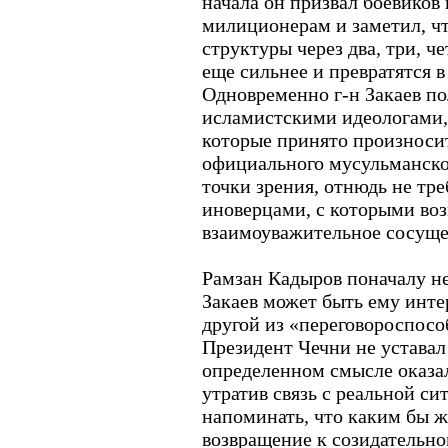
начала он призвал боевиков 
милиционерам и заметил, ч
структуры через два, три, че
еще сильнее и превратятся в
Одновременно г-н Закаев по
исламистскими идеологами, 
которые принято произноси
официального мусульманског
точки зрения, отнюдь не тре
иноверцами, с которыми во
взаимоуважительное сосуще
Рамзан Кадыров поначалу не
Закаев может быть ему инте
другой из «переговороспосо
Президент Чечни не уставал
определенном смысле оказа
утратив связь с реальной си
напоминать, что каким бы 
возвращение к созидательно