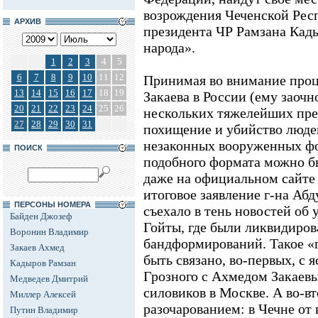
возрождения Чеченской Рес
АРХИВ
президента ЧР Рамзана Кады
народа».
1
2
3
4
5
6
7
8
9
10
11
12
Принимая во внимание проц
13
14
15
16
17
18
19
Закаева в России (ему заоч
20
21
22
23
24
25
26
нескольких тяжелейших пре
27
28
29
30
31
похищение и убийство людей
незаконных вооруженных фо
ПОИСК
подобного формата можно бы
даже на официальном сайте 
итоговое заявление г-на Аб
ПЕРСОНЫ НОМЕРА
съехало в тень новостей об 
Байден Джозеф
Гойты, где были ликвидиро
Воронин Владимир
бандформирований. Такое «
Закаев Ахмед
быть связано, во-первых, с
Кадыров Рамзан
Грозного с Ахмедом Закаевы
Медведев Дмитрий
силовиков в Москве. А во-в
Миллер Алексей
разочарованием: в Чечне от 
Путин Владимир