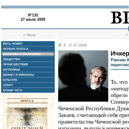
N°132
27 июля 2009
//
Архив
/
ВЕСЬ НОМЕР
//
27.07.2009
ПЕРВАЯ ПОЛОСА
Ичкер
ПОЛИТИКА И ЭКОНОМИКА
Рамзан 
ОБЩЕСТВО
перегов
ПРОИСШЕСТВИЯ
ЗАГРАНИЦА
БИЗНЕС И ФИНАНСЫ
КУЛЬТУРА
То, что
СПОРТ
«непод
КРОМЕ ТОГО
обрело 
Спикер
Чеченской Республики Дукв
Закаев, считающий себя пр
правительства Чеченской ре
изгнании, вышли в норвежск