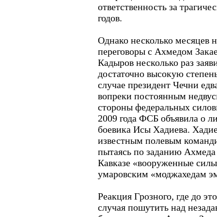
ответственность за трагиче
годов.
Однако несколько месяцев на
переговоры с Ахмедом Зака
Кадыров несколько раз заяв
достаточно высокую степен
случае президент Чечни едв
вопреки постоянным недву
стороны федеральных силови
2009 года ФСБ объявила о л
боевика Исы Хадиева. Хадие
известным полевым команд
пытаясь по заданию Ахмеда 
Кавказе «вооруженные силы
умаровским «моджахедам эм
Реакция Грозного, где до эт
случая пошутить над незада