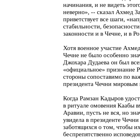
начинания, и не видеть этог
неверно», -- сказал Ахмед За
приветствует все шаги, «на
стабильности, безопасности
законности и в Чечне, и в Р
Хотя военное участие Ахмед
Чечне не было особенно зна
Джохара Дудаева он был вс
«официальное» признание Р
стороны сопоставимо по ва
президента Чечни мировым
Когда Рамзан Кадыров удост
в ритуале омовения Каабы в
Аравии, пусть не вся, но зн
увидела в президенте Чечни
заботящихся о том, чтобы и
беспрепятственно исповедов