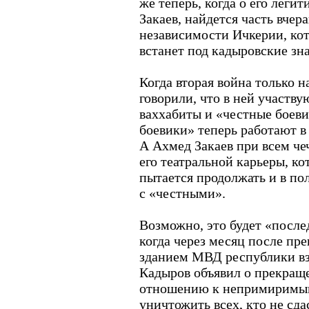
же теперь, когда о его лег
Закаев, найдется часть вче
независимости Ичкерии, кот
встанет под кадыровские зн
Когда вторая война только н
говорили, что в ней участву
ваххабиты и «честные боев
боевики» теперь работают в
А Ахмед Закаев при всем ч
его театральной карьеры, к
пытается продолжать и в по
с «честными».
Возможно, это будет «посл
когда через месяц после пр
зданием МВД республики вз
Кадыров объявил о прекращ
отношению к непримиримым
уничтожить всех, кто не сда