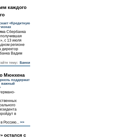
аем каждого
го
скает «Кредитную
гионах
мма Сбербанка
, получившая
», с 13 июля
адном регионе
а директор
 банка Вадим
тайте тему:
Банки
о Мюнхена
еркель поддержат
и важный
»
германо-
ственных
рального
резидента
пройдут в
в Россию...
>>
» остался с