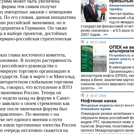
прибылью
 сумма может быть увеличена
Авиакомпания 
е фирмы тем самым получат
тарифы
ых импортных заказов с немецкими
Чистая прибы
д. По его словам, данная инициатива
компаний «Аэ
год по между
ции российской экономики, но и
стандартам финансовой отче
едприятия в Германии. Он также
резко снизилась -- в 8,5 раза 
щь в выборе проектов, достойных
2007 годом...
>>
германо-российская стратегическая
//
09.07.2009
ОПЕК не ве
альтернат
нках главы восточного комитета,
Потребность в
может упасть 
кономике. В полную растерянность
картеля
 российского руководства о
В ежегодном 
семирную торговую организацию в
Организации с
экспортеров нефти (ОПЕК), п
сударств. Еще в марте г-н Мангольд,
вчера в Вене, аналитики карт
 авторитетном глобальном торговом
снизили прогноз мирового спр
ть, говорил, что вступление в ВТО
золото»...
>>
 экономики России. Теперь он
//
09.07.2009
 недели назад на форуме в Санкт-
Нефтяная качка
 заявляло о своем стремлении как
Фондовые индексы могут восст
разу после окончания форума был
ближайшее время
Очередное резкое колебание 
аправлении». По мнению г-на
обрушило вчера российский ф
ве нет единого мнения о пути
индекс РТС провалился ниже о
рх взяли противники членства России
пунктов. Впрочем, позитивный
ую очередь негативно скажется на
прогноз Международного валю