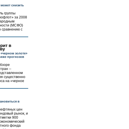
может снизить
ль группы
рофлот» за 2008
народным
тности (МСФО)
по сравнению с
рит в
иву
 «черном золоте»
ниже прогнозов
обзоре
тран --
редставленном
еля существенно
оса на «черное
ановиться в
нефтяных цен
ондовый рынок, и
тметки 900
 экономический
тного фонда