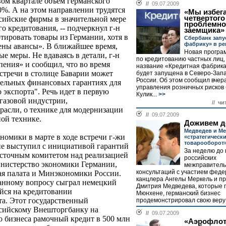
ом квартале объем германского
//
09.07.2009
0%. А на этом направлении трудятся
«Мы избег
четвертого
ссийские фирмы в значительной мере
проблемно
о кредитования, -- подчеркнул г-н
заемщика»
тировать товары из Германии, хотя в
Сбербанк запу
фабрику» в ре
ены авансы». В ближайшее время,
Новая програ
е меры. Не вдаваясь в детали, г-н
по кредитованию частных лиц
пения» и сообщил, что во время
название «Кредитная фабрика
стречи в столице Баварии может
будет запущена в Северо-Зап
России. Об этом сообщил вчер
тельных финансовых гарантиях для
управления розничных рисков
 экспорта". Речь идет в первую
Кулик...
>>
газовой индустрии,
// чи
расли, о технике для модернизации
//
09.07.2009
ной технике.
Доживем д
Медведев и М
номики в марте в ходе встречи г-жи
«стратегическ
товарооборот
не выступил с инициативой гарантий
За неделю до 
восточным комитетом над реализацией
российских
инистерство экономики Германии,
межправитель
консультаций с участием феде
ая палата и Минэкономики России.
канцлера Ангелы Меркель и п
данному вопросу сыграл немецкий
Дмитрия Медведева, которые 
йся на кредитовании
Мюнхене, германский бизнес
а. Этот государственный
продемонстрировал свою веру 
сийскому Внешторгбанку на
//
09.07.2009
о бизнеса рамочный кредит в 500 млн
«Аэрофлот