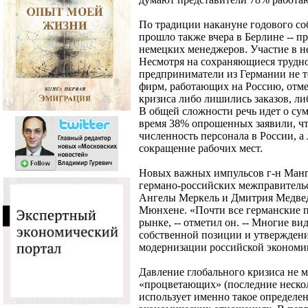
По традиции накануне годового соб
прошло также вчера в Берлине -- 
немецких менеджеров. Участие в н
Несмотря на сохраняющиеся трудно
предприниматели из Германии не 
фирм, работающих на Россию, отме
кризиса либо лишились заказов, ли
В общей сложности речь идет о сумм
время 38% опрошенных заявили, ч
численность персонала в России, 
сокращение рабочих мест.
Новых важных импульсов г-н Манг
германо-российских межправительс
Ангелы Меркель и Дмитрия Медвед
Мюнхене. «Почти все германские п
рынке, -- отметил он. -- Многие ви
собственной позиции и утверждени
модернизации российской экономи
Давление глобального кризиса не мо
«процветающих» (последние нескол
использует именно такое определе