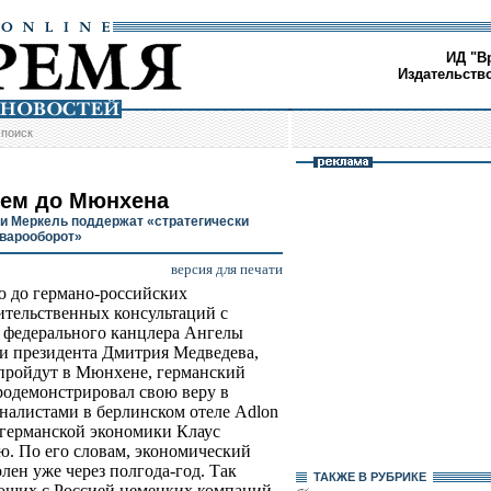
ИД "В
Издательств
/
поиск
ем до Мюнхена
и Меркель поддержат «стратегически
варооборот»
версия для печати
ю до германо-российских
тельственных консультаций с
 федерального канцлера Ангелы
и президента Дмитрия Медведева,
пройдут в Мюнхене, германский
родемонстрировал свою веру в
налистами в берлинском отеле Adlon
 германской экономики Клаус
. По его словам, экономический
лен уже через полгода-год. Так
ТАКЖЕ В РУБРИКЕ
ющих с Россией немецких компаний.