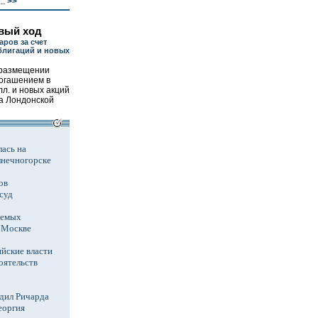
..
>>
вый ход
аров за счет
блигаций и новых
о размещении
погашением в
лл. и новых акций
на Лондонской
ась на
лнечногорске
ов
суд
аемых
в Москве
йские власти
оятельств
дил Ричарда
еоргия