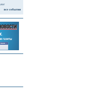
алог
все события