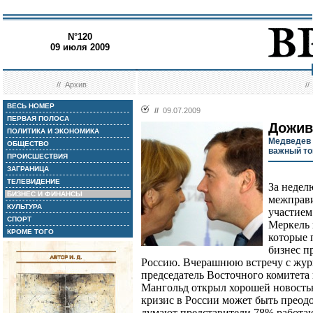
N°120
09 июля 2009
//
Архив
/
ВЕСЬ НОМЕР
//
09.07.2009
ПЕРВАЯ ПОЛОСА
Дожив
ПОЛИТИКА И ЭКОНОМИКА
Медведев 
ОБЩЕСТВО
важный то
ПРОИСШЕСТВИЯ
ЗАГРАНИЦА
ТЕЛЕВИДЕНИЕ
За недел
БИЗНЕС И ФИНАНСЫ
межправи
КУЛЬТУРА
участием
СПОРТ
Меркель 
КРОМЕ ТОГО
которые 
бизнес п
Россию. Вчерашнюю встречу с жур
председатель Восточного комитета
Мангольд открыл хорошей новостью
кризис в России может быть преодо
думают представители 78% работа