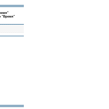
ремя"
о "Время"