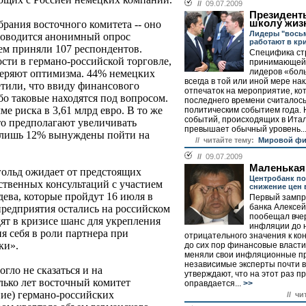
//
09.07.2009
Президент
школу жиз
рания восточного комитета -- оно
Лидеры "восьм
проводится анонимный опрос
работают в кр
ем приняли 107 респондентов.
Специфика ст
сти в германо-российской торговле,
принимающей 
лидеров «бол
теряют оптимизма. 44% немецких
всегда в той или иной мере на
тили, что ввиду финансового
отпечаток на мероприятие, ко
бо таковые находятся под вопросом.
последнего времени считалос
е риска в 3,61 млрд евро. В то же
политическим событием года. 
событий, происходящих в Итал
то предполагают увеличивать
превышает обычный уровень..
а лишь 12% вынуждены пойти на
// читайте тему:
Мировой фи
//
09.07.2009
Маленькая
ольд ожидает от предстоящих
Центробанк п
твенных консультаций с участием
снижение цен 
ева, которые пройдут 16 июля в
Первый зампр
банка Алексей
редприятия остались на российском
пообещал вче
дят в кризисе шанс для укрепления
инфляции до 
я себя в роли партнера при
отрицательного значения к кон
ки».
до сих пор финансовые власти
меняли свои инфляционные пр
независимые эксперты почти в
гло не сказаться и на
утверждают, что на этот раз п
ько лет восточный комитет
оправдается...
>>
ние) германо-российских
// чи