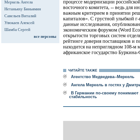
процессе модернизации российской 
Меркель Ангела
восточного комитета, -- ведь для и
Нетаньяху Биньямин
важным критерием в принятии реш
Савельев Виталий
капиталов». С грустной улыбкой г
Улюкаев Алексей
данные исследования, опубликова
Шамба Сергей
экономическим форумом (Word Econ
открытости торговых систем отдел
все персоны
рейтинге доверия поставщиков и по
находится на неприглядном 108-м м
африканское государство Буркина-
ЧИТАЙТЕ ТАКЖЕ
Агентство Медведева--Меркель
Ангела Меркель в гостях у Дмит
В Германии по-своему понимают
стабильность