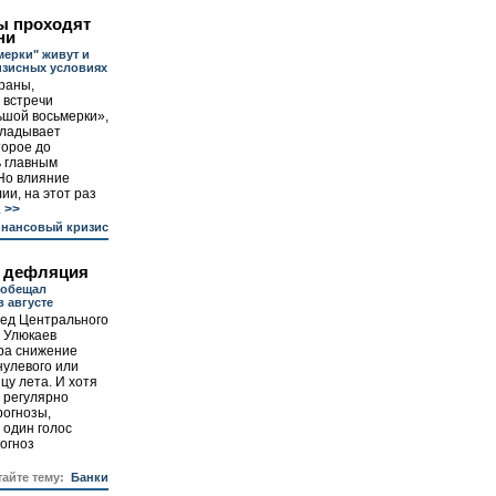
ы проходят
ни
ерки" живут и
изисных условиях
раны,
встречи
ьшой восьмерки»,
кладывает
торое до
ь главным
Но влияние
ии, на этот раз
.
>>
нансовый кризис
 дефляция
ообещал
в августе
ед Центрального
 Улюкаев
ра снижение
нулевого или
цу лета. И хотя
 регулярно
огнозы,
 один голос
рогноз
тайте тему:
Банки