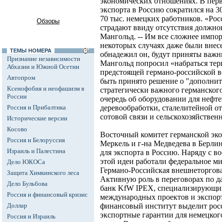
экономических отношениях. В перв
экспорта в Россию сократился на 3
70 тыс. немецких работников. «Ро
Обзоры
страдают ввиду отсутствия должног
Мангольд. -- Им все сложнее импор
некоторых случаях даже были внес
ТЕМЫ НОМЕРА
обнадежил он, будут приняты важны
Признание независимости
Мангольд попросил «набраться тер
Абхазии и Южной Осетии
предстоящей германо-российской в
Автопром
быть принято решение о "дополни
Ксенофобия и неофашизм в
стратегически важного германского
России
очередь об оборудовании для нефте
Россия и Прибалтика
деревообработки, сталелитейной от
сотовой связи и сельскохозяйствен
Исторические версии
Косово
Восточный комитет германской эко
Россия и Белоруссия
Меркель и г-на Медведева в Берли
Израиль и Палестина
для экспорта в Россию. Наряду с 
этой идеи работали федеральное м
Дело ЮКОСа
Германо-Российская внешнеторгов
Защита Химкинского леса
Активную роль в переговорах по 
Дело Бульбова
банк KfW IPEX, специализирующи
Россия и финансовый кризис
международных проектов и экспорт
Доллар
финансовый институт выделит рос
экспортные гарантии для немецког
Россия и Израиль