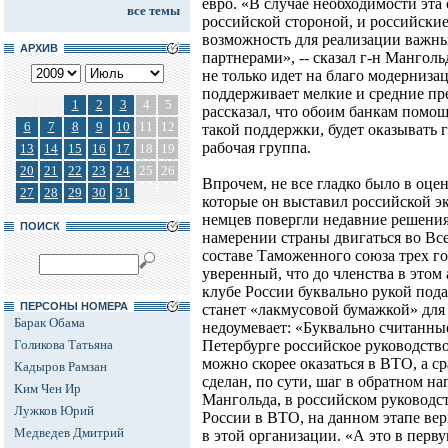
евро. «В случае необходимости эта
все темы
российской стороной, и российски
возможность для реализации важн
АРХИВ
партнерами», -- сказал г-н Манголь
не только идет на благо модерниза
поддерживает мелкие и средние пр
1
2
3
4
5
рассказал, что обоим банкам помо
6
7
8
9
10
11
12
такой поддержки, будет оказывать 
рабочая группа.
13
14
15
16
17
18
19
20
21
22
23
24
25
26
Впрочем, не все гладко было в оце
27
28
29
30
31
которые он выставил российской э
немцев повергли недавние решения
ПОИСК
намерении страны двигаться во В
составе Таможенного союза трех го
уверенный, что до членства в этом
клубе России буквально рукой пода
ПЕРСОНЫ НОМЕРА
станет «лакмусовой бумажкой» для
Барак Обама
недоумевает: «Буквально считанные
Голикова Татьяна
Петербурге российское руководство
можно скорее оказаться в ВТО, а с
Кадыров Рамзан
сделан, по сути, шаг в обратном н
Ким Чен Ир
Мангольда, в российском руководст
Лужков Юрий
России в ВТО, на данном этапе ве
Медведев Дмитрий
в этой организации. «А это в перв