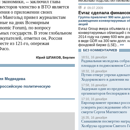
несколько подсластил пилюлю.
экономики, -- заключил глава
нвесторов членство в ВТО является
//
09.07.2009
ения о приложении своих
Evraz сделала финансо
-н Мангольд привел журналистам
Группа привлечет 900 млн долл
размещения конвертируемых о
нные на днях Всемирным
акций
omic Forum), по вопросу
Evraz Group вчера объявила 
ьных государств. В этом глобальном
конвертируемых облигаций с 
2014 году на сумму 600 млн до
купателей, отметил он, Россия
в виде GDR на 300 млн долл. 
есте из 121-го, опережая
фондовой бирже (LSE)...
>>
Фасо.
БЕЗ КОМMЕНТАРИЕВ
18:51, 16 декабря
Юрий ШПАКОВ, Берлин
Радикальная молодежь собрал
площади в подмосковном Со
18:32, 16 декабря
Путин отверг упреки адвокат
рия Медведева
Ходорковского в давлении на 
17:58, 16 декабря
 российскую политическую
Задержан один из предполаг
организаторов беспорядков 
17:10, 16 декабря
Европарламент призвал росси
ускорить расследование обст
смерти Сергея Магнитского
16:35, 16 декабря
Саакашвили посмертно награ
Холбрука орденом Святого Г