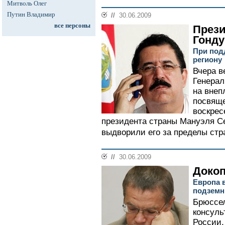
Митволь Олег
Путин Владимир
//
30.06.2009
все персоны
Прези
Гонду
При под
региону
Вчера в
Генера
на внеп
посвяще
воскрес
президента страны Мануэля Се
выдворили его за пределы стра
//
30.06.2009
Докоп
Европа в
подземн
Брюссел
консуль
России,