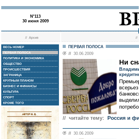
N°113
30 июня 2009
//
Архив
/
ПЕРВАЯ ПОЛОСА
ВЕСЬ НОМЕР
ПЕРВАЯ ПОЛОСА
//
30.06.2009
ПОЛИТИКА И ЭКОНОМИКА
Ни сн
ОБЩЕСТВО
Владими
ПРОИСШЕСТВИЯ
кредитн
ЗАГРАНИЦА
Премье
КРУПНЫМ ПЛАНОМ
БИЗНЕС И ФИНАНСЫ
всерьез
КУЛЬТУРА
банковс
СПОРТ
выделил
КРОМЕ ТОГО
потребо
// читайте тему:
Россия и ф
//
30.06.2009