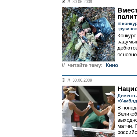
//
30.06.2009
Вмест
полит
В конку
грузинс
Конкурс
задумыв
дебютов
основно
// читайте тему:
Кино
//
30.06.2009
Наци
Дементь
«Уимблд
В понед
Великоб
выходно
матчи. 
российс