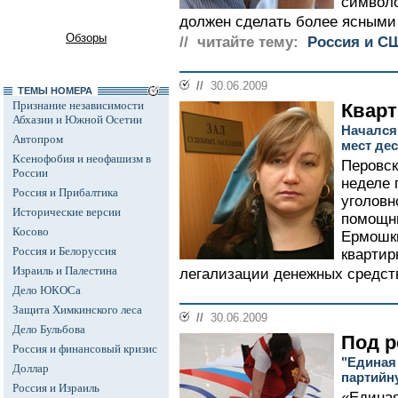
символо
должен сделать более ясными 
Обзоры
// читайте тему:
Россия и С
//
30.06.2009
ТЕМЫ НОМЕРА
Признание независимости
Квар
Абхазии и Южной Осетии
Начался
Автопром
мест де
Ксенофобия и неофашизм в
Перовск
России
неделе 
Россия и Прибалтика
уголовн
Исторические версии
помощн
Косово
Ермошки
Россия и Белоруссия
квартир
Израиль и Палестина
легализации денежных средств
Дело ЮКОСа
Защита Химкинского леса
//
30.06.2009
Дело Бульбова
Под р
Россия и финансовый кризис
"Единая
Доллар
партийн
Россия и Израиль
«Единая