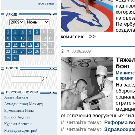
все темы
над нов
которая
АРХИВ
на съез
Петербу
создал
1
2
3
4
5
6
7
>>
комиссию...
8
9
10
11
12
13
14
15
16
17
18
19
20
21
22
23
24
25
26
27
28
//
30.06.2009
29
30
Тяжел
бою
ПОИСК
Министе
в армии 
На засе
обороны
ПЕРСОНЫ НОМЕРА
социаль
Алиев Ильхам
стратег
Ахмадинежад Махмуд
медицин
Ермошкина Инна
обеспечения вооруженных сил.
Костин Андрей
// читайте тему:
Реформа во
Кудрин Алексей
// читайте тему:
Здравоохра
Медведев Дмитрий