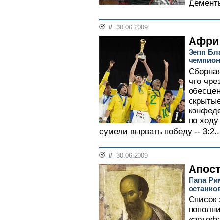
Дементь
//
30.06.2009
Афри
Зепп Бл
чемпион
Сборная
что чре
обесцен
скрытые
конфеде
по ходу
сумели вырвать победу -- 3:2..
//
30.06.2009
Апос
Папа Ри
останко
Список 
пополн
«артефа