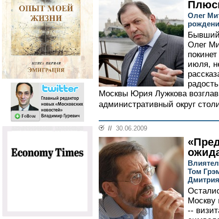
Плюс
Олег Ми
рожден
Бывший
Олег Ми
покинет
июля, н
рассказ
радость
Москвы Юрия Лужкова возгла
административный округ столи
//
30.06.2009
«Пред
ожид
Влиятел
Том Грэм
Дмитрия
Осталис
Москву
-- визи