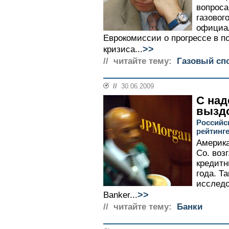
вопроса
газовог
официа
Еврокомиссии о прогрессе в п
>>
кризиса...
// читайте тему:
Газовый спо
//
30.06.2009
С над
вызд
Российс
рейтинге
Америка
Co. воз
кредитн
года. Т
исследо
>>
Banker...
// читайте тему:
Банки