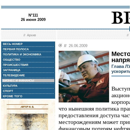
N°111
26 июня 2009
//
Архив
/
ВЕСЬ НОМЕР
//
26.06.2009
ПЕРВАЯ ПОЛОСА
Мест
ПОЛИТИКА И ЭКОНОМИКА
напр
ОБЩЕСТВО
ПРОИСШЕСТВИЯ
Глава Л
ЗАГРАНИЦА
ускорит
ТЕЛЕВИДЕНИЕ
БИЗНЕС И ФИНАНСЫ
КУЛЬТУРА
Выступ
СПОРТ
акцион
КРОМЕ ТОГО
корпор
что нынешняя политика пра
предоставления доступа ча
месторождениям может прив
финансовым потерям нефтян