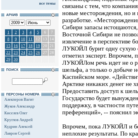
все темы
связаны с тем, что компания
новые месторождения, но и
АРХИВ
разработке. «Месторождени
Сибири запасы истощаются,
1
2
3
4
5
6
7
Восточной Сибири не позвол
8
9
10
11
12
13
14
извлечение в перспективе б
15
16
17
18
19
20
21
ЛУКОЙЛ бурит одну сухую с
22
23
24
25
26
27
28
отметил эксперт. Впрочем, п
29
30
ЛУКОЙЛом речь идет не о р
шельфа, а только о добыче 
ПОИСК
Каспийском море. «Действит
Арктике никаких денег не х
Предоставить доступ к шельф
ПЕРСОНЫ НОМЕРА
Государство будет вынужде
Алекперов Вагит
поддержку, в частности пут
Жуков Александр
преференций», -- пояснил эк
Киселев Олег
Круглов Андрей
Впрочем, пока ЛУКОЙЛ и бе
Кудрин Алексей
неплохие результаты. По кр
Лавров Сергей