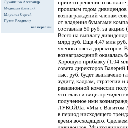
принято решение о выплате
Лукашенко Александр
прошлым годом дивидендов
Медведев Дмитрий
Миронов Сергей
вознаграждений членам сове
Путин Владимир
от владения бумагами комп
все персоны
составила 50 руб. за акцию 
Всего на выплату дивидендо
млрд руб. Еще 4,47 млн руб
членов совета директоров. В
вознаграждений оказалась 
Хорошую прибавку (1,04 млн
совета директоров Валерий 
тыс. руб. будет выплачено г
аудиту, кадрам, стратегии и
ревизионной комиссии получ
что глава и вице-президент
полученное ими вознагражд
ЛУКОЙЛа. «Мы с Вагитом А
в период нисходящего тренда
время восходящего. Сделаем
дивидендов. Мы традиционн