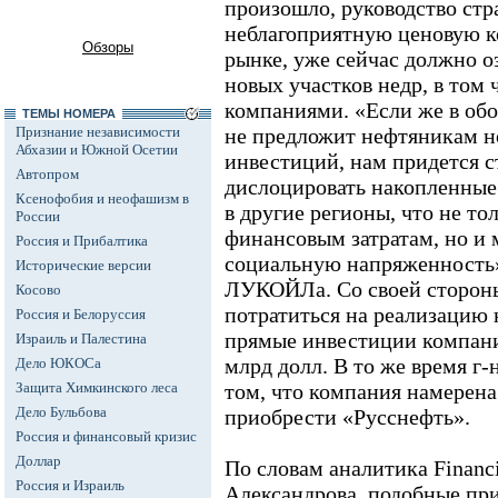
произошло, руководство стр
неблагоприятную ценовую 
Обзоры
рынке, уже сейчас должно о
новых участков недр, в том
компаниями. «Если же в об
ТЕМЫ НОМЕРА
Признание независимости
не предложит нефтяникам н
Абхазии и Южной Осетии
инвестиций, нам придется 
Автопром
дислоцировать накопленны
Ксенофобия и неофашизм в
в другие регионы, что не то
России
финансовым затратам, но и 
Россия и Прибалтика
социальную напряженность»,
Исторические версии
ЛУКОЙЛа. Со своей стороны
Косово
потратиться на реализацию 
Россия и Белоруссия
прямые инвестиции компани
Израиль и Палестина
млрд долл. В то же время г-
Дело ЮКОСа
Защита Химкинского леса
том, что компания намерена
Дело Бульбова
приобрести «Русснефть».
Россия и финансовый кризис
Доллар
По словам аналитика Financ
Россия и Израиль
Александрова, подобные п