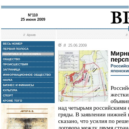
N°110
25 июня 2009
//
Архив
/
ВЕСЬ НОМЕР
//
25.06.2009
ПЕРВАЯ ПОЛОСА
Мирны
ПОЛИТИКА И ЭКОНОМИКА
персп
ОБЩЕСТВО
ПРОИСШЕСТВИЯ
Российс
ЗАГРАНИЦА
японски
ИНФОРМАЦИОННОЕ ОБЩЕСТВО
НАУКА
БИЗНЕС И ФИНАНСЫ
Россий
КУЛЬТУРА
жестки
СПОРТ
объяви
КРОМЕ ТОГО
над четырьмя российскими
гряды. В заявлении нижней
сказано, что усилия по ре
договора между двумя стра