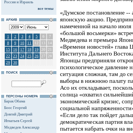
Россия и Израиль
все темы
«Думское постановление -- 
японскую акцию. Предприня
АРХИВ
намеченной на начало июля 
«большой восьмерки» встре
1
2
3
4
5
6
7
Медведева и премьера Япони
8
9
10
11
12
13
14
«Времени новостей» глава 
15
16
17
18
19
20
21
Института Дальнего Восток
22
23
24
25
26
27
28
Японцы предприняли откро
29
30
психологическое давление 
ПОИСК
ситуация сложная, там до с
выборы в нижнюю палату па
Асо их откладывает, поскол
солнца «охватил сильнейши
ПЕРСОНЫ НОМЕРА
экономический кризис, со
Барак Обама
социальной напряженности»
Боос Георгий
«Если дело так пойдет даль
Довгий Дмитрий
Игнатьев Сергей
демократическая партия влас
Медведев Александр
пытается набрать очки на в