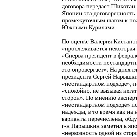
договора передаст Шикотан 
Японии эта договоренность 
промежуточным шагом к пол
Южными Курилами.
По оценке Валерия Кистанов
«прослеживается некоторая 
«Сперва президент в феврал
необходимости нестандарт
это опровергает». На днях 
президента Сергей Нарышки
«нестандартном подходе», п
«спокойно, не вызывая нега
сторон». По мнению эксперт
«нестандартном подходе» п
надежды, в то время как на
варианты перечислены, обд
г-н Нарышкин заметил в япо
«нервозность одной из стор