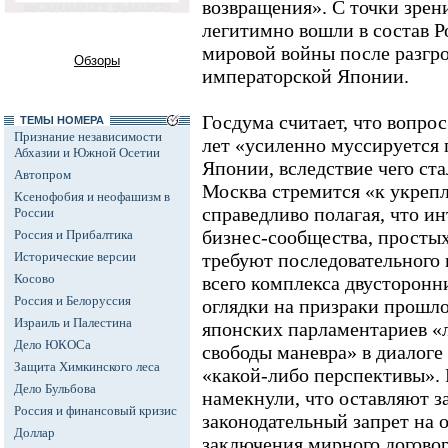
возвращения». С точки зрен
легитимно вошли в состав Р
мировой войны после разгр
Обзоры
императорской Японии.
Госдума считает, что вопр
ТЕМЫ НОМЕРА
Признание независимости
лет «усиленно муссируется
Абхазии и Южной Осетии
Японии, вследствие чего ст
Автопром
Москва стремится «к укреп
Ксенофобия и неофашизм в
справедливо полагая, что ин
России
бизнес-сообщества, просты
Россия и Прибалтика
Исторические версии
требуют последовательного 
Косово
всего комплекса двусторон
Россия и Белоруссия
оглядки на призраки прошл
Израиль и Палестина
японских парламентариев «
Дело ЮКОСа
свободы маневра» в диалоге 
Защита Химкинского леса
«какой-либо перспективы».
Дело Бульбова
намекнули, что оставляют з
Россия и финансовый кризис
законодательный запрет на 
Доллар
заключения мирного договор