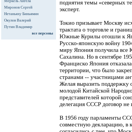
Меркель Ангела
поднятия темы «северных те
Миронов Сергей
эксперт.
Нетаньяху Биньямин
Окулов Валерий
Токио призывает Москву исх
Путин Владимир
трактата о торговле и грани
все персоны
Южные Курилы отошли к Яп
Русско-японскую войну 190
миру Япония получила все 
Сахалина. Но в сентябре 195
Франциско Япония отказалас
территории, что было закре
странами -- участницами а
Желая выразить поддержку о
молодой Китайской Народно
представителей которой сою
делегация СССР договор не 
В 1956 году парламенты СС
совместную декларацию, в 
согласились с тем, что Мос