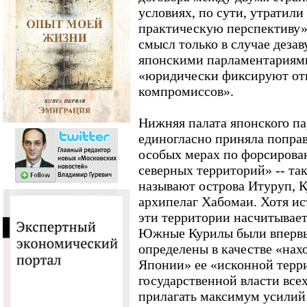
условиях, по сути, утратили
практическую перспективу».
смысл только в случае деза
японскими парламентариями
«юридически фиксируют отк
компромиссов».
Нижняя палата японского п
единогласно приняла поправ
особых мерах по форсиров
северных территорий» -- та
называют острова Итуруп, 
архипелаг Хабомаи. Хотя ис
эти территории насчитывает
Южные Курилы были впервы
определены в качестве «нах
Японии» ее «исконной терри
государственной власти все
прилагать максимум усилий