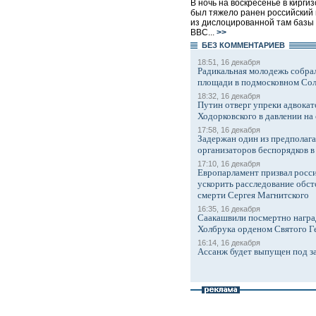
В ночь на воскресенье в кирги
был тяжело ранен российский
из дислоцированной там базы
ВВС...
>>
БЕЗ КОМMЕНТАРИЕВ
18:51, 16 декабря
Радикальная молодежь собрал
площади в подмосковном Со
18:32, 16 декабря
Путин отверг упреки адвокат
Ходорковского в давлении на 
17:58, 16 декабря
Задержан один из предполаг
организаторов беспорядков 
17:10, 16 декабря
Европарламент призвал росси
ускорить расследование обст
смерти Сергея Магнитского
16:35, 16 декабря
Саакашвили посмертно награ
Холбрука орденом Святого Г
16:14, 16 декабря
Ассанж будет выпущен под з