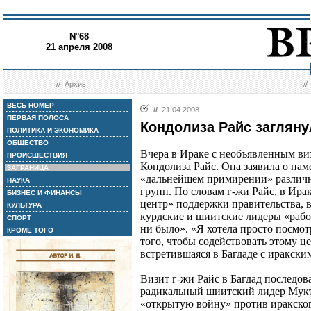
N°68
21 апреля 2008
//
Архив
/
ВЕСЬ НОМЕР
//
21.04.2008
ПЕРВАЯ ПОЛОСА
Кондолиза Райс загляну
ПОЛИТИКА И ЭКОНОМИКА
ОБЩЕСТВО
Вчера в Ираке с необъявленным в
ПРОИСШЕСТВИЯ
Кондолиза Райс. Она заявила о нам
ЗАГРАНИЦА
«дальнейшем примирении» различ
НАУКА
групп. По словам г-жи Райс, в Ир
БИЗНЕС И ФИНАНСЫ
центр» поддержки правительства, в
КУЛЬТУРА
курдские и шиитские лидеры «работ
СПОРТ
ни было». «Я хотела просто посмот
КРОМЕ ТОГО
того, чтобы содействовать этому цен
встретившаяся в Багдаде с иракск
Визит г-жи Райс в Багдад последов
радикальный шиитский лидер Мукта
«открытую войну» против иракског