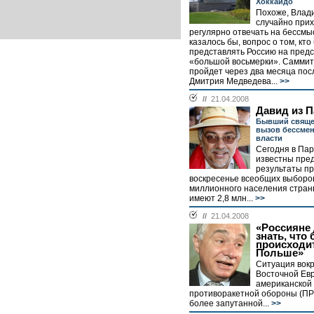
Хоккайдо
Похоже, Влад
случайно при
регулярно отвечать на бессм
казалось бы, вопрос о том, кто
представлять Россию на пред
«большой восьмерки». Саммит,
пройдет через два месяца пос
Дмитрия Медведева...
>>
//
21.04.2008
Давид из П
Бывший свяще
вызов бессме
власти
Сегодня в Пар
известны пре
результаты п
воскресенье всеобщих выборов.
миллионного населения стран
имеют 2,8 млн...
>>
//
21.04.2008
«Россияне
знать, что 
происходит
Польше»
Ситуация вок
Восточной Ев
американской
противоракетной обороны (ПР
более запутанной...
>>