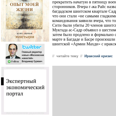
прекратить начатую в пятницу вое
сторонников. Вчера г-жа Райс назв
багдадском шиитском квартале Сад
что они стали «не самыми гладким
командования заявили вчера, что то
Сити были убиты 20 членов шиитск
Муктада ас-Садр объявил о шестим
затем было продлено и формально с
марте в Багдаде и Басре произошл
шиитской «Армии Махди» с иракск
//
читайте тему
//
Иракский кризис