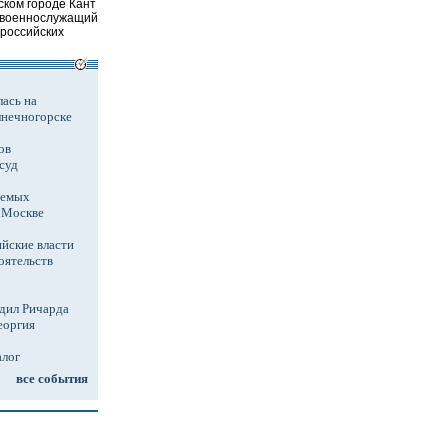
зском городе Кант
 военнослужащий
 российских
ась на
лнечногорске
ов
суд
аемых
в Москве
йские власти
оятельств
дил Ричарда
еоргия
алог
все события