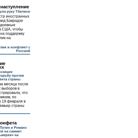
 наступление
ула руку Тбилиси
стр иностранных
вид Бакрадзе
хдневные
в США, чтобы
 на поддержку
лик на
узии и конфликт с
Россией
ие
ых
позиция
борьбу против
ента страны
ва месяца после
 выборов в
трировала, что
омним, по
 19 февраля в
ремьер страны
конфета
Путин и Романо
и на саммит
ьмерки» на