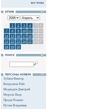
все темы
АРХИВ
1
2
3
4
5
6
7
8
9
10
11
12
13
14
15
16
17
18
19
20
21
22
23
24
25
26
27
28
29
30
ПОИСК
ПЕРСОНЫ НОМЕРА
Зубков Виктор
Кондолиза Райс
Медведев Дмитрий
Морель Пьер
Проди Романо
Путин Владимир