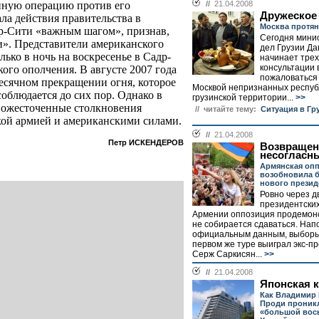
нную операцию против его
//
21.04.2008
Дружеское
ала действия правительства в
Москва протян
р-Сити «важным шагом», признав,
Сегодня мини
и». Представители американского
дел Грузии Да
лько в ночь на воскресенье в Садр-
начинает тре
консультации 
ого ополчения. В августе 2007 года
пожаловаться
есячном прекращении огня, которое
Москвой непризнанных респуб
облюдается до сих пор. Однако в
грузинской территории...
>>
и ожесточенные столкновения
// читайте тему:
Ситуация в Гр
ой армией и американскими силами.
//
21.04.2008
Петр ИСКЕНДЕРОВ
Возвращен
несогласн
Армянская оп
возобновила 
нового презид
Ровно через д
президентских
Армении оппозиция продемонс
не собирается сдаваться. Нап
официальным данным, выборы
первом же туре выиграл экс-п
Серж Саркисян...
>>
//
21.04.2008
Японская 
Как Владимир 
Проди проникл
«большой вос