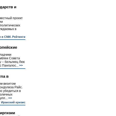
дарств и
местный проект
ии
 политических
уждаемых в
 в СМИ. Рейтинги
опейские
ладчики
мблеи Совета
 -- бельгиец Люк
 Пангалос...
>>
ула в
ым визитом
ондолиза Райс.
о убедиться в
азличных
пп...
>>
Иракский кризис
Киргизии