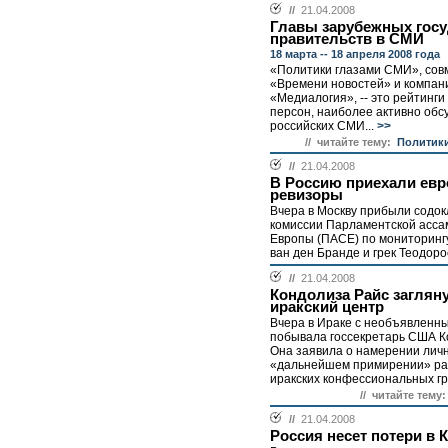
//
21.04.2008
Главы зарубежных госу
правительств в СМИ
18 марта -- 18 апреля 2008 года
«Политики глазами СМИ», сов
«Времени новостей» и компан
«Медиалогия», -- это рейтинги
персон, наиболее активно обс
российских СМИ...
>>
// читайте тему:
Политики
//
21.04.2008
В Россию приехали евр
ревизоры
Вчера в Москву прибыли содок
комиссии Парламентской асса
Европы (ПАСЕ) по мониторингу
ван ден Бранде и грек Теодорос
//
21.04.2008
Кондолиза Райс заглян
иракский центр
Вчера в Ираке с необъявленн
побывала госсекретарь США К
Она заявила о намерении личн
«дальнейшем примирении» р
иракских конфессиональных гру
// читайте тему:
//
21.04.2008
Россия несет потери в 