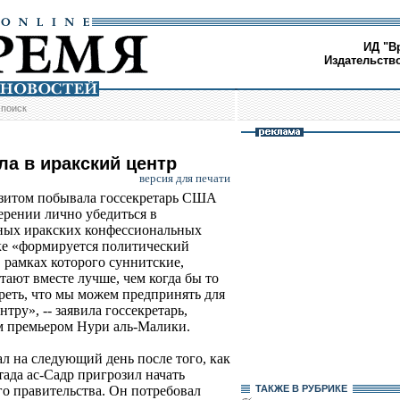
ИД "В
Издательств
/
поиск
ла в иракский центр
версия для печати
изитом побывала госсекретарь США
ерении лично убедиться в
ных иракских конфессиональных
аке «формируется политический
 рамках которого суннитские,
ают вместе лучше, чем когда бы то
реть, что мы можем предпринять для
тру», -- заявила госсекретарь,
им премьером Нури аль-Малики.
ал на следующий день после того, как
да ас-Садр пригрозил начать
о правительства. Он потребовал
ТАКЖЕ В РУБРИКЕ