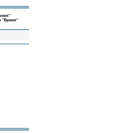
ремя"
о "Время"