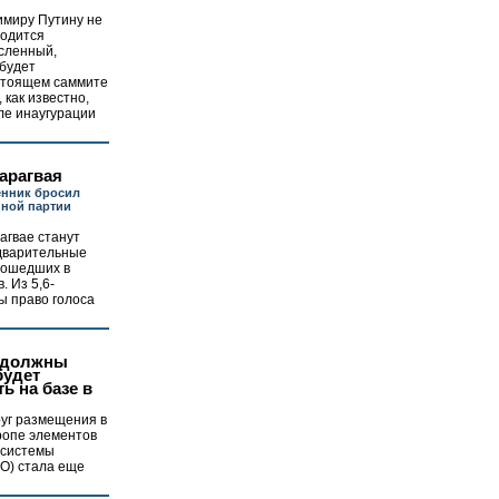
имиру Путину не
ходится
ысленный,
 будет
стоящем саммите
 как известно,
ле инаугурации
арагвая
нник бросил
нной партии
агвае станут
дварительные
рошедших в
 Из 5,6-
ы право голоса
 должны
будет
ь на базе в
руг размещения в
ропе элементов
 системы
О) стала еще