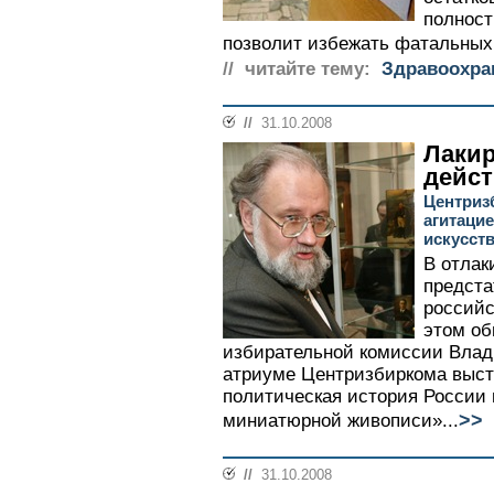
полност
позволит избежать фатальных 
// читайте тему:
Здравоохра
//
31.10.2008
Лаки
дейс
Центриз
агитаци
искусст
В отлак
предста
российс
этом об
избирательной комиссии Влад
атриуме Центризбиркома выст
политическая история России 
>>
миниатюрной живописи»...
//
31.10.2008