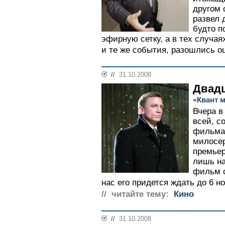
другом 
развел 
будто п
эфирную сетку, а в тех случая
и те же события, разошлись оц
//
31.10.2008
Двадц
«Квант 
Вчера в
всей, с
фильма
милосер
премьер
лишь на
фильм с
нас его придется ждать до 6 но
// читайте тему:
Кино
//
31.10.2008