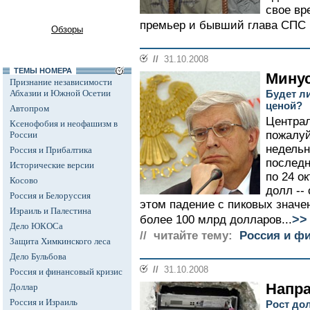
свое вр
премьер и бывший глава СПС 
Обзоры
//
31.10.2008
ТЕМЫ НОМЕРА
Минус
Признание независимости
Абхазии и Южной Осетии
Будет л
ценой?
Автопром
Централ
Ксенофобия и неофашизм в
пожалу
России
недельн
Россия и Прибалтика
последн
Исторические версии
по 24 о
Косово
долл --
Россия и Белоруссия
этом падение с пиковых значе
Израиль и Палестина
>>
более 100 млрд долларов...
Дело ЮКОСа
// читайте тему:
Россия и ф
Защита Химкинского леса
Дело Бульбова
//
31.10.2008
Россия и финансовый кризис
Напра
Доллар
Россия и Израиль
Рост дол