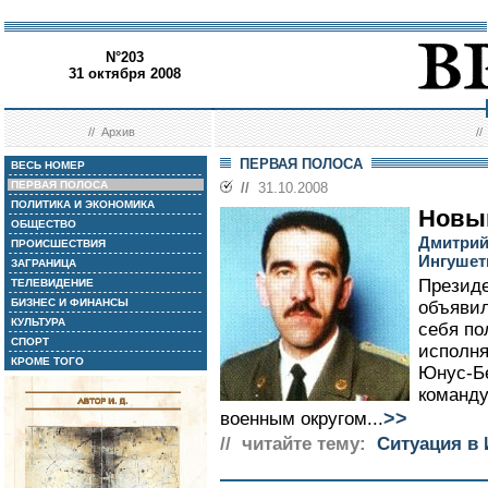
N°203
31 октября 2008
//
Архив
/
ПЕРВАЯ ПОЛОСА
ВЕСЬ НОМЕР
ПЕРВАЯ ПОЛОСА
//
31.10.2008
ПОЛИТИКА И ЭКОНОМИКА
Новый
ОБЩЕСТВО
Дмитрий
ПРОИСШЕСТВИЯ
Ингушет
ЗАГРАНИЦА
Президе
ТЕЛЕВИДЕНИЕ
БИЗНЕС И ФИНАНСЫ
объявил
КУЛЬТУРА
себя по
СПОРТ
исполн
КРОМЕ ТОГО
Юнус-Бе
команд
>>
военным округом...
// читайте тему:
Ситуация в