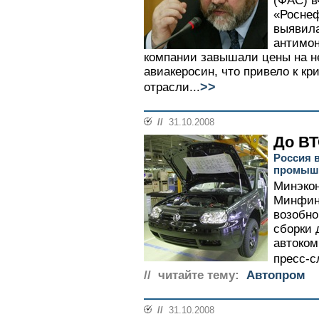
(ФАС) в
«Роснеф
выявила
антимон
компании завышали цены на не
авиакеросин, что привело к кр
>>
отрасли...
//
31.10.2008
До ВТ
Россия 
промышл
Минэкон
Минфин 
возобн
сборки 
автоком
пресс-с
// читайте тему:
Автопром
//
31.10.2008