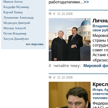
>>
Иванов Антон
работодателями...
Каддафи Муаммар
Карзай Хамид
//
31.10.2008
Лукашенко Александр
Личн
Медведев Дмитрий
Владими
Миллер Алексей
свои ру
Путин Владимир
Мирово
Хатуов Джамбулат
страны 
все персоны
сотрудн
совет г
Астане 
«Кризис
// читайте тему:
Мировой фи
//
31.10.2008
Кресл
Игорь А
ответст
топливо
Федера