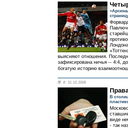
Четыр
«Арсена
страниц
Форвард
Павлюче
старей
противо
Лондона
«Тоттен
выясняют отношения. Последн
зафиксирована ничья -- 4:4, д
богатую историю взаимоотнош
//
31.10.2008
Права
В столи
пластик
Московс
ставшие
виде не
- так н