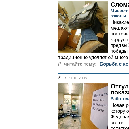
Слом
Минюст 
законы 
Никакие
мешают
постоян
коррупц
предвыб
победы
традиционно уделяет ей много 
// читайте тему:
Борьба с к
//
31.10.2008
Отгул
показ
Работод
Новая р
которую
Федерал
агентст
остатко