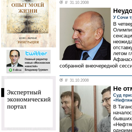
//
31.10.2008
Неудо
У Сочи т
В четве
Олимпий
сенсаци
неожида
отставк
летом г
Афанасе
собранной внеочередной сессии
//
31.10.2008
Не о
Суд при
«Нефтян
В Таган
началос
бывших 
«Нефтян
одноиме