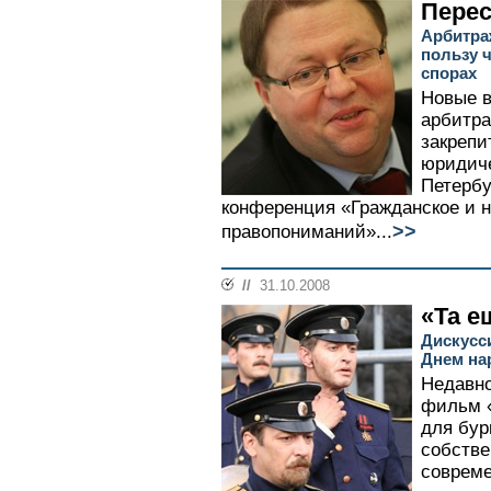
Перес
Арбитра
пользу 
спорах
Новые в
арбитра
закрепи
юридиче
Петербу
конференция «Гражданское и н
>>
правопониманий»...
//
31.10.2008
«Та е
Дискусс
Днем на
Недавн
фильм 
для бур
собстве
совреме