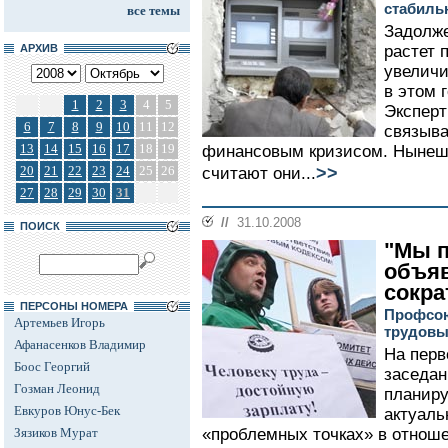
стабил
все темы
Задолже
АРХИВ
растет 
увеличи
в этом 
1
2
3
4
5
Эксперт
6
7
8
9
10
11
12
связыва
13
14
15
16
17
18
19
финансовым кризисом. Нынешн
>>
20
21
22
23
24
25
26
считают они...
27
28
29
30
31
//
31.10.2008
ПОИСК
"Мы п
объяв
сокра
ПЕРСОНЫ НОМЕРА
Профсою
Артемьев Игорь
трудовы
Афанасенков Владимир
На перв
Боос Георгий
заседан
Гозман Леонид
планиру
Евкуров Юнус-Бек
актуаль
Зязиков Мурат
«проблемных точках» в отнош