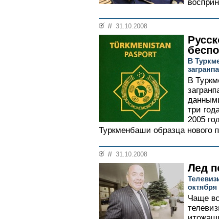
восприн
//
31.10.2008
Русск
беспо
В Туркм
загранп
В Туркм
загранп
данными
три год
2005 го
Туркменбаши образца нового п
//
31.10.2008
Лед п
Телевиз
октября
Чаще вс
телевиз
итожащи