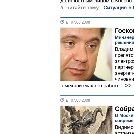
должностным лицом в Косово..
// читайте тему:
Ситуация в 
//
07.08.2008
Госко
Минэнер
решения
Владим
препятс
электро
партнер
энергет
чиновни
>>
о механизмах его работы...
//
07.08.2008
Собр
В Москв
совреме
Видимо,
артжизн