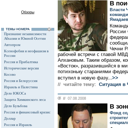
В пои
Власти 
Обзоры
команди
Ямадаев
Команди
ТЕМЫ НОМЕРА
России
Признание независимости
федерал
Абхазии и Южной Осетии
сообщил
Автопром
Чечни Р
Ксенофобия и неофашизм в
рабочей встречи с главой МВ
России
Алхановым. Таким образом, ко
Россия и Прибалтика
«Восток», разразившийся в м
Исторические версии
потихоньку стараниями федер
Косово
>>
вступил в новую фазу...
Россия и Белоруссия
// читайте тему:
Ситуация в 
Израиль и Палестина
Дело ЮКОСа
//
07.08.2008
Защита Химкинского леса
В зон
Дело Бульбова
Россия и финансовый кризис
Фонд со
строите
Доллар
специал
Россия и Израиль