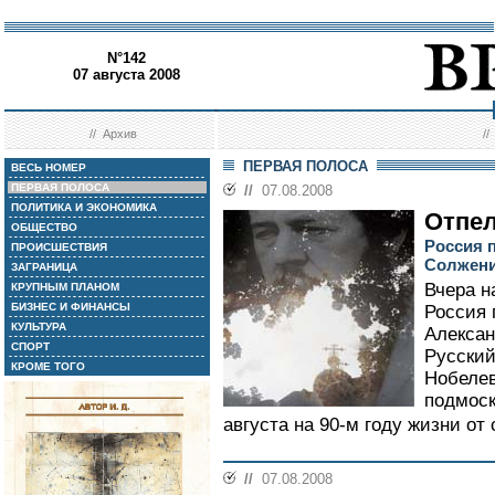
N°142
07 августа 2008
//
Архив
/
ПЕРВАЯ ПОЛОСА
ВЕСЬ НОМЕР
ПЕРВАЯ ПОЛОСА
//
07.08.2008
ПОЛИТИКА И ЭКОНОМИКА
Отпе
ОБЩЕСТВО
Россия 
ПРОИСШЕСТВИЯ
Солжен
ЗАГРАНИЦА
Вчера н
КРУПНЫМ ПЛАНОМ
БИЗНЕС И ФИНАНСЫ
Россия 
КУЛЬТУРА
Алекса
СПОРТ
Русский
КРОМЕ ТОГО
Нобелев
подмоск
августа на 90-м году жизни от
//
07.08.2008