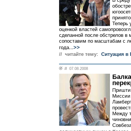
В среду
обостре
югоосет
принято
Теперь 
оценкой властей самопровозг
сделанной после обстрелов в 
сопоставим по масштабам с л
>>
года...
// читайте тему:
Ситуация в 
//
07.08.2008
Балка
перек
Приштин
Миссии
Ламберт
провест
Между 
чиновни
Совбез