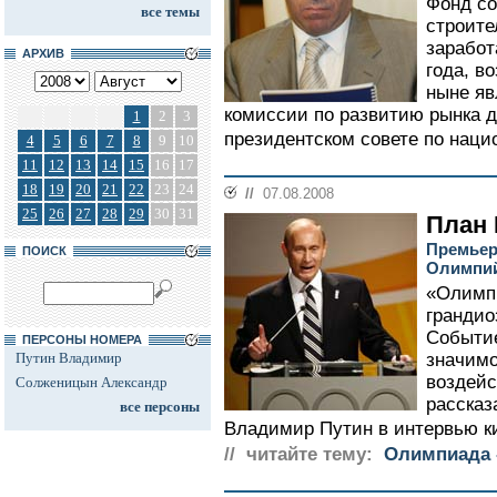
Фонд с
все темы
строите
заработ
АРХИВ
года, в
ныне я
комиссии по развитию рынка д
1
2
3
президентском совете по наци
4
5
6
7
8
9
10
11
12
13
14
15
16
17
18
19
20
21
22
23
24
//
07.08.2008
25
26
27
28
29
30
31
План 
Премьер
ПОИСК
Олимпий
«Олимпи
грандио
Событие
ПЕРСОНЫ НОМЕРА
Путин Владимир
значимо
воздейс
Солженицын Александр
рассказ
все персоны
Владимир Путин в интервью к
// читайте тему:
Олимпиада -