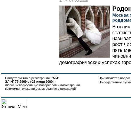
//
07.08.2008
Родо
Москва п
роддома
В отлич
статист
называт
рост чи
пять ме
чиновни
демографических успехах горо
Свидетельство о регистрации СМИ:
Принимаются вопросы
ЭЛ N° 77-2909 от 26 июня 2000 г
По содержанию публ
Любое использование материалов и иллюстраций
возможно только по согласованию с редакцией