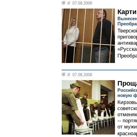
//
07.08.2008
Карти
Вынесен
Преобра
Тверско
пригово
антиква
«Русска
Преобра
//
07.08.2008
Прощ
Российс
новую 
Кирзовы
советск
отменяю
-- порт
от мужи
красноа