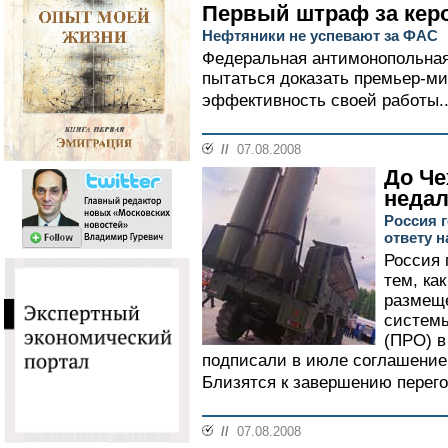
Первый штраф за кер
Нефтяники не успевают за ФАС
Федеральная антимонопольная
пытаться доказать премьер-м
эффективность своей работы..
//
07.08.2008
До Че
недал
Россия 
ответу 
Россия 
тем, ка
размещ
системы
(ПРО) в
подписали в июле соглашение
Близятся к завершению перего
//
07.08.2008