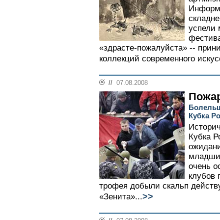
Информ
складне
успели
фестива
«здрасте-пожалуйста» -- прин
коллекций современного искусс
//
07.08.2008
Пожа
Болельщ
Кубка Р
Историч
Кубка Р
ожидани
младшие
очень о
клубов 
трофея добыли скальп действ
>>
«Зенита»...