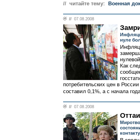
// читайте тему:
Военная до
//
07.08.2008
Замри
Инфляци
нуле бо
Инфляци
замерша
нулевой
Как сле
сообще
госстат
потребительских цен в России 
составил 0,1%, а с начала года 
//
07.08.2008
Отта
Миротво
состоян
контакту