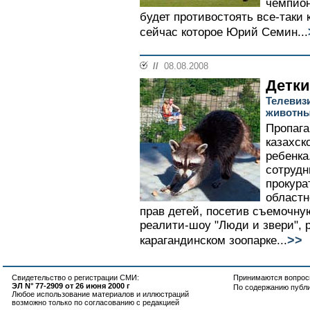
чемпион
будет противостоять все-таки 
сейчас которое Юрий Семин...
//
08.08.2008
Детки
Телевиз
животны
Пропага
казахск
ребенка
сотрудн
прокура
областн
прав детей, посетив съемочну
реалити-шоу "Люди и звери", 
>>
карагандинском зоопарке...
Свидетельство о регистрации СМИ:
Принимаются вопросы
ЭЛ N° 77-2909 от 26 июня 2000 г
По содержанию публ
Любое использование материалов и иллюстраций
возможно только по согласованию с редакцией