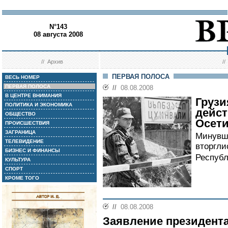
N°143
08 августа 2008
//
Архив
/
ПЕРВАЯ ПОЛОСА
ВЕСЬ НОМЕР
ПЕРВАЯ ПОЛОСА
//
08.08.2008
В ЦЕНТРЕ ВНИМАНИЯ
Грузи
ПОЛИТИКА И ЭКОНОМИКА
дейс
ОБЩЕСТВО
Осет
ПРОИСШЕСТВИЯ
ЗАГРАНИЦА
Минувше
ТЕЛЕВИДЕНИЕ
вторгли
БИЗНЕС И ФИНАНСЫ
Республ
КУЛЬТУРА
СПОРТ
КРОМЕ ТОГО
//
08.08.2008
Заявление президент