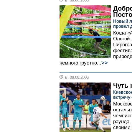
//
08.08.2008
Добро
Пост
Новый л
провел 
Когда «
Ольгой 
Пирогов
фестива
природе
>>
немного грустно...
//
08.08.2008
Чуть 
Киевско
встречу
Московс
остальн
чемпион
раунда,
своими 