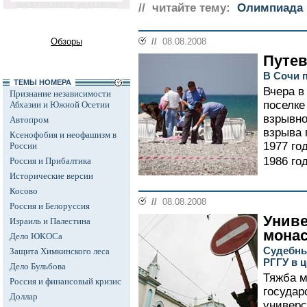
// читайте тему:
Олимпиада 
Обзоры
//
08.08.2008
Путев
В Сочи 
ТЕМЫ НОМЕРА
Вчера в
Признание независимости
поселке
Абхазии и Южной Осетии
взрывно
Автопром
взрыва 
Ксенофобия и неофашизм в
1977 го
России
1986 го
Россия и Прибалтика
Исторические версии
Косово
//
08.08.2008
Россия и Белоруссия
Униве
Израиль и Палестина
мона
Дело ЮКОСа
Судебны
Защита Химкинского леса
РГГУ в 
Дело Бульбова
Тяжба 
Россия и финансовый кризис
государ
Доллар
универс