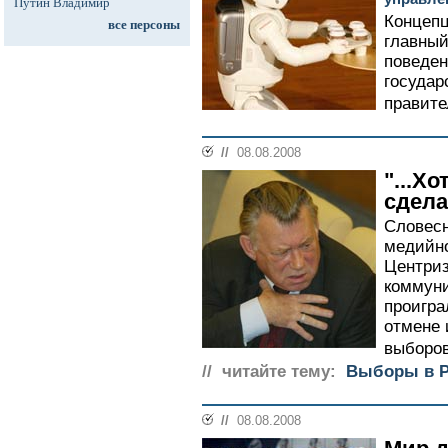
Путин Владимир
Концепц
все персоны
главный
поведен
государ
правите
//
08.08.2008
"...Х
сдела
Словесн
медийн
Центри
коммуни
проигра
отмене 
выборов
// читайте тему:
Выборы в Р
//
08.08.2008