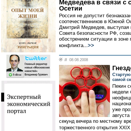
Медведева в связи с
Осетии
Россия не допустит безнаказа
соотечественников в Южной О
Дмитрий Медведев, выступая 
Совета безопасности РФ, созв
обострением ситуации в зоне 
>>
конфликта...
//
08.08.2008
Гнезд
Стартую
самой с
Пекин с
недели 
неофиц
национ
уже про
августа
секунд вечера по местному вр
торжественного открытия XXIX