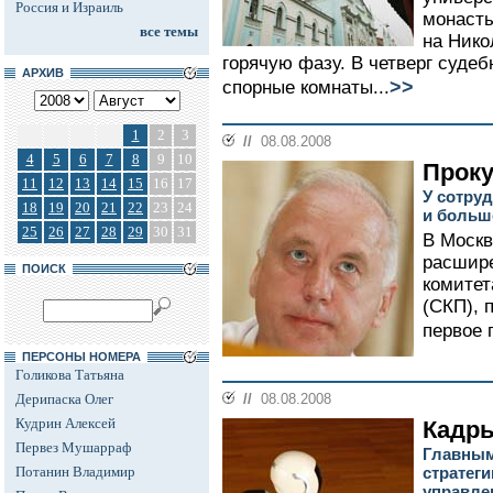
Россия и Израиль
монаст
все темы
на Нико
горячую фазу. В четверг суде
АРХИВ
>>
спорные комнаты...
1
2
3
//
08.08.2008
4
5
6
7
8
9
10
Проку
11
12
13
14
15
16
17
У сотру
18
19
20
21
22
23
24
и больш
25
26
27
28
29
30
31
В Москв
расшире
ПОИСК
комитет
(СКП), 
первое 
ПЕРСОНЫ НОМЕРА
Голикова Татьяна
Дерипаска Олег
//
08.08.2008
Кудрин Алексей
Кадры
Первез Мушарраф
Главным
Потанин Владимир
стратеги
управле