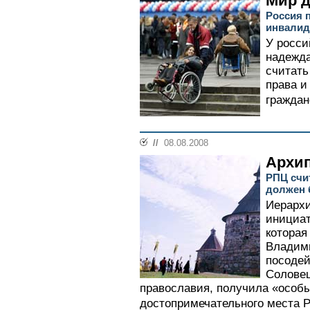
Мир д
Россия 
инвалид
У росси
надежда
считать
права и
граждане
//
08.08.2008
Архип
РПЦ счи
должен 
Иерарх
инициа
которая
Владими
посодей
Соловец
православия, получила «особы
достопримечательного места Р