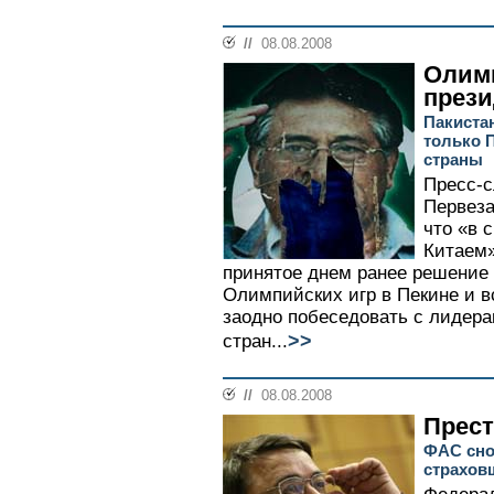
//
08.08.2008
Олим
прези
Пакиста
только 
страны
Пресс-с
Первеза
что «в 
Китаем»
принятое днем ранее решение 
Олимпийских игр в Пекине и в
заодно побеседовать с лидера
>>
стран...
//
08.08.2008
Прес
ФАС сно
страхов