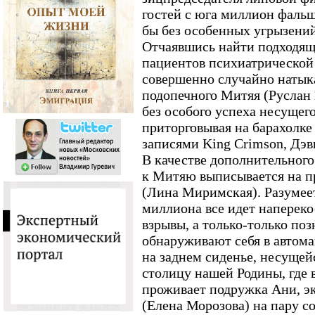
гостей с юга миллион фальш
бы без особенных угрызений
Отчаявшись найти подходящ
пациентов психиатрической
совершенно случайно натыка
подопечного Митяя (Руслан 
без особого успеха несущего
приторговывая на барахолке
записями King Crimson, Дэв
В качестве дополнительного
к Митяю выписывается на п
(Лина Миримская). Разумеет
миллиона все идет напереко
взрывы, а только-только п
обнаруживают себя в автом
на заднем сиденье, несущей
столицу нашей Родины, где 
проживает подружка Ани, э
(Елена Морозова) на пару с