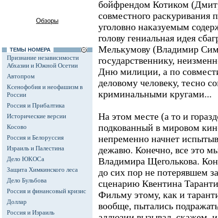
бойфрендом Котиком (Дмит
совместного раскуривания 
Обзоры
уголовно наказуемым содер
голову гениальная идея сба
Мелькумову (Владимир Симо
ТЕМЫ НОМЕРА
Признание независимости
государственнику, неизменн
Абхазии и Южной Осетии
Дню милиции, а по совмести
Автопром
деловому человеку, тесно с
Ксенофобия и неофашизм в
криминальными кругами...
России
Россия и Прибалтика
На этом месте (а то и гораз
Исторические версии
подкованный в мировом ки
Косово
непременно начнет испытыв
Россия и Белоруссия
Израиль и Палестина
дежавю. Конечно, все это м
Дело ЮКОСа
Владимира Щеголькова. Конк
Защита Химкинского леса
до сих пор не потерявшем з
Дело Бульбова
сценарию Квентина Таранти
Россия и финансовый кризис
Фильму этому, как и таран
Доллар
вообще, пытались подражать
Россия и Израиль
аллюзии вызывал, скажем, 