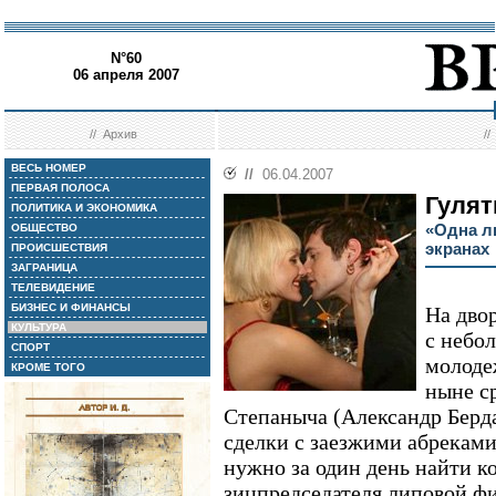
N°60
06 апреля 2007
//
Архив
/
ВЕСЬ НОМЕР
//
06.04.2007
ПЕРВАЯ ПОЛОСА
Гулят
ПОЛИТИКА И ЭКОНОМИКА
«Одна л
ОБЩЕСТВО
экранах
ПРОИСШЕСТВИЯ
ЗАГРАНИЦА
ТЕЛЕВИДЕНИЕ
БИЗНЕС И ФИНАНСЫ
На двор
КУЛЬТУРА
с небо
СПОРТ
молодеж
КРОМЕ ТОГО
ныне с
Степаныча (Александр Берда
сделки с заезжими абреками 
нужно за один день найти к
зицпредседателя липовой ф