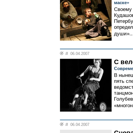
маске»
Своему
Кудашов
Петербу
определ
души»..
//
06.04.2007
С вел
Совреме
В нынеш
пять сп
ведомст
танцмон
Голубев
«многон
//
06.04.2007
Снова