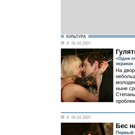
КУЛЬТУРА
//
06.04.2007
Гулят
«Одна л
экранах
На двор
небольш
молодеж
ныне ср
Степаны
проблем
//
06.04.2007
Бес н
Первый 