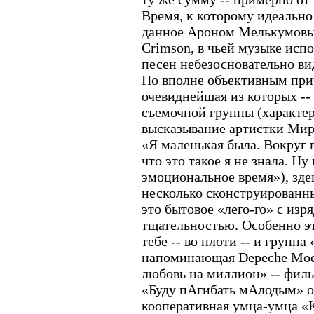
Время, к которому идеально
данное Ароном Мелькумовы
Crimson, в чьей музыке исп
песен небезосновательно ви
По вполне объективным при
очевиднейшая из которых --
съемочной группы (характер
высказывание артистки Мир
«Я маленькая была. Вокруг 
что это такое я не знала. Ну
эмоциональное время»), зде
несколько сконструированны
это бытовое «лего-го» с из
тщательностью. Особенно эт
тебе -- во плоти -- и группа
напоминающая Depeche Mode
любовь на миллион» -- филь
«Буду пАгибать мАлодым» о
кооперативная умца-умца «