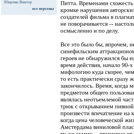
Ющенко Виктор
Питта. Временами схожесть
все персоны
кромке нарушения авторских
создателей фильма в плагиа
не поворачивается -- настоль
осмысленно и по делу.
Все это было бы, впрочем, 
синефильским аттракционом
героев не обнаружился бы е
время действия, начало 90-х
мифологию куда скорее, чем
то есть практически сразу ж
закончилось. Время, когда 
предметом общего пользован
являлась неотъемлемой част
трюк с открыванием пивной
произвести впечатление на 
когда цена человеческой жи
Амстердама виниловой плас
ту же сумму -- примерно от