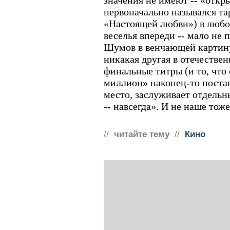
значения не имеют -- «откр
первоначально назывался т
«Настоящей любви») в любо
веселья впереди -- мало не 
Шумов в венчающей картину
никакая другая в отечестве
финальные титры (и то, что
миллион» наконец-то поста
место, заслуживает отдельн
-- навсегда». И не наше тоже
//
читайте тему
//
Кино