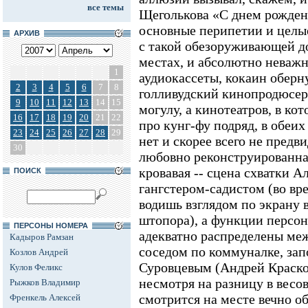
все темы
Щеголькова «С днем рождени
основные перипетии и целы
АРХИВ
с такой обезоруживающей д
местах, и абсолютно неважн
1
аудиокассеты, кокаин обер
2
3
4
5
6
7
8
голливудский кинопродюсер
9
10
11
12
13
14
15
могулу, а кинотеатров, в к
16
17
18
19
20
21
22
про кунг-фу подряд, в обеих
23
24
25
26
27
28
29
нет и скорее всего не предв
30
любовно реконструированная
кровавая -- сцена схватки А
ПОИСК
гангстером-садистом (во вр
водишь взглядом по экрану 
штопора), а функции персо
ПЕРСОНЫ НОМЕРА
адекватно распределены м
Кадыров Рамзан
соседом по коммуналке, за
Козлов Андрей
Суровцевым (Андрей Краско
Кулов Феликс
несмотря на разницу в весов
Рыжков Владимир
смотрится на месте вечно о
Френкель Алексей