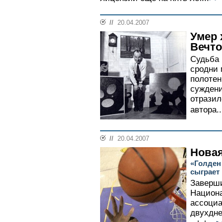
//
20.04.2007
Умер 
Вечт
Судьба 
сродни 
полотен
суждени
отразил
автора..
//
20.04.2007
Новая
«Голден
сыграет
Заверши
Национа
ассоциа
двухдне