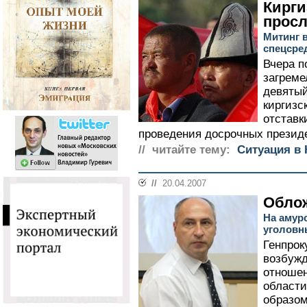
Кирги
прос
Митинг 
спецсре
Вчера п
загреме
девятый
киргизс
отставк
проведения досрочных президе
// читайте тему:
Cитуация в 
//
20.04.2007
Обло
На амурс
уголовн
Генпрок
возбужд
отношен
области
образом