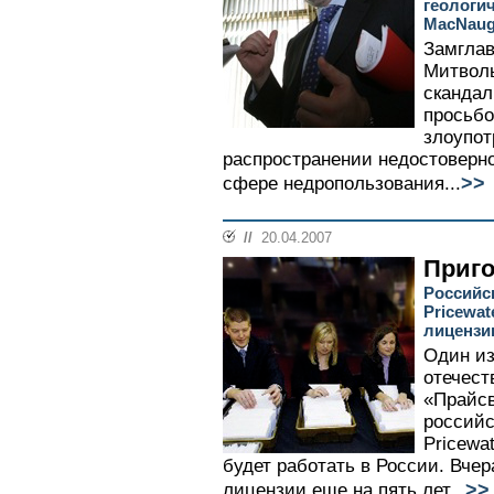
геологич
MacNaug
Замглав
Митволь
скандал
просьбо
злоупот
распространении недостоверн
>>
сфере недропользования...
//
20.04.2007
Приго
Российс
Pricewa
лиценз
Один из
отечест
«Прайсв
российс
Pricewa
будет работать в России. Вче
>>
лицензии еще на пять лет...