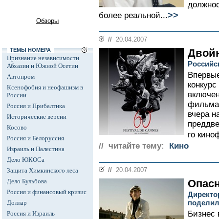
должнос
>>
более реальной...
Обзоры
//
20.04.2007
ТЕМЫ НОМЕРА
Двойн
Признание независимости
Российс
Абхазии и Южной Осетии
Впервые
Автопром
конкурс
Ксенофобия и неофашизм в
включен
России
фильма
Россия и Прибалтика
вчера н
Исторические версии
преддве
Косово
го кино
Россия и Белоруссия
// читайте тему:
Кино
Израиль и Палестина
Дело ЮКОСа
//
20.04.2007
Защита Химкинского леса
Дело Бульбова
Опас
Россия и финансовый кризис
Директо
поделил
Доллар
Бизнес 
Россия и Израиль