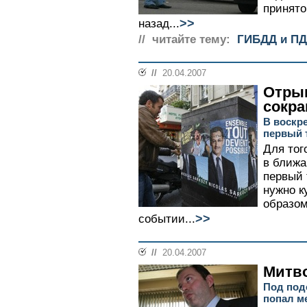
принято
>>
назад...
// читайте тему:
ГИБДД и П
//
20.04.2007
Отры
сокра
В воскр
первый 
Для тог
в ближа
первый 
нужно к
образом
>>
событии...
//
20.04.2007
Митво
Под под
попал м