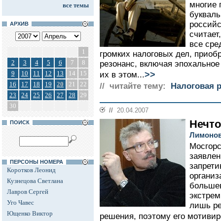
многие 
все темы
букваль
российс
АРХИВ
считает
все сре
1
громких налоговых дел, прио
2
3
4
5
6
7
8
резонанс, включая эпохально
>>
9
10
11
12
13
14
15
их в этом...
16
17
18
19
20
21
22
// читайте тему:
Налоговая 
23
24
25
26
27
28
29
30
//
20.04.2007
Нечто
ПОИСК
Лимонов
Мосгорс
заявлен
ПЕРСОНЫ НОМЕРА
запрети
Коротков Леонид
организ
Кузнецова Светлана
большев
Лавров Сергей
экстрем
Уго Чавес
лишь ре
Ющенко Виктор
решения, поэтому его мотивиро