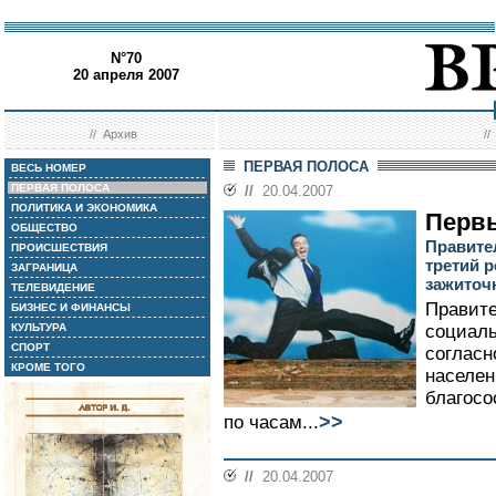
N°70
20 апреля 2007
//
Архив
/
ПЕРВАЯ ПОЛОСА
ВЕСЬ НОМЕР
ПЕРВАЯ ПОЛОСА
//
20.04.2007
ПОЛИТИКА И ЭКОНОМИКА
Первы
ОБЩЕСТВО
Правите
ПРОИСШЕСТВИЯ
третий р
ЗАГРАНИЦА
зажито
ТЕЛЕВИДЕНИЕ
Правите
БИЗНЕС И ФИНАНСЫ
КУЛЬТУРА
социаль
СПОРТ
согласн
КРОМЕ ТОГО
населен
благосо
>>
по часам...
//
20.04.2007