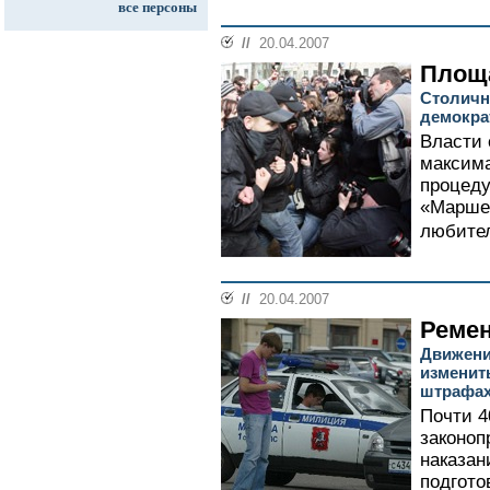
все персоны
//
20.04.2007
Площ
Столичн
демокра
Власти 
максима
процеду
«Марше
любител
//
20.04.2007
Ремен
Движени
изменит
штрафа
Почти 4
законоп
наказан
подгото