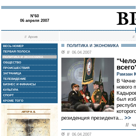
N°60
06 апреля 2007
//
Архив
/
ПОЛИТИКА И ЭКОНОМИКА
ВЕСЬ НОМЕР
ПЕРВАЯ ПОЛОСА
//
06.04.2007
ПОЛИТИКА И ЭКОНОМИКА
"Чело
ОБЩЕСТВО
всего
ПРОИСШЕСТВИЯ
Рамзан 
ЗАГРАНИЦА
ТЕЛЕВИДЕНИЕ
В Чечне
БИЗНЕС И ФИНАНСЫ
нового 
КУЛЬТУРА
Кадыров
СПОРТ
был изб
КРОМЕ ТОГО
республ
которог
>>
резиденция президента...
// ч
//
06.04.2007