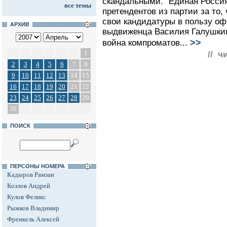
скандальными. "Единая Росси
все темы
претендентов из партии за то,
свои кандидатуры в пользу оф
АРХИВ
выдвиженца Василия Галушкин
>>
война компроматов...
1
// ч
2
3
4
5
6
7
8
9
10
11
12
13
14
15
16
17
18
19
20
21
22
23
24
25
26
27
28
29
30
ПОИСК
ПЕРСОНЫ НОМЕРА
Кадыров Рамзан
Козлов Андрей
Кулов Феликс
Рыжков Владимир
Френкель Алексей