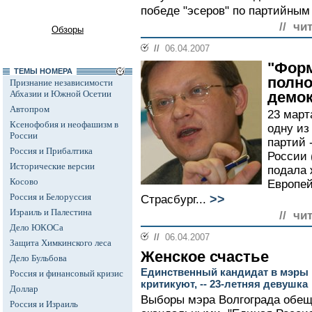
победе "эсеров" по партийным
// чи
Обзоры
//
06.04.2007
"Фор
ТЕМЫ НОМЕРА
полн
Признание независимости
Абхазии и Южной Осетии
демок
Автопром
23 март
Ксенофобия и неофашизм в
одну из
России
партий 
Россия и Прибалтика
России 
Исторические версии
подала 
Косово
Европей
Россия и Белоруссия
>>
Страсбург...
Израиль и Палестина
// чи
Дело ЮКОСа
//
06.04.2007
Защита Химкинского леса
Женское счастье
Дело Бульбова
Единственный кандидат в мэры В
Россия и финансовый кризис
критикуют, -- 23-летняя девушка
Доллар
Выборы мэра Волгограда обе
Россия и Израиль