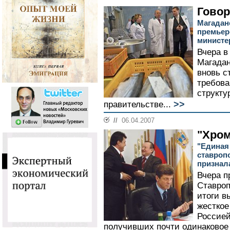
Гово
Магадан
премьер
министе
Вчера в
Магадан
вновь с
требова
структу
>>
правительстве...
//
06.04.2007
"Хром
"Единая
ставроп
признала
Вчера п
Ставроп
итоги в
жесткое
Россией
получивших почти одинаковое