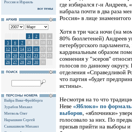
Россия и Израиль
где избирался г-н Андреев,
все темы
набрала почти в два раза ме
Россия» в лице знаменитого
АРХИВ
Хотя в три часа ночи (на мо
1
2
3
4
80% бюллетеней) Андреев ув
5
6
7
8
9
10
11
петербургского парламента,
12
13
14
15
16
17
18
кардинальным образом помен
19
20
21
22
23
24
25
сомнения у "эсеров" относи
26
27
28
29
30
31
голосов по данному округу. 
отделения «Справедливой Р
ПОИСК
что партия «будет предприн
истины».
ПЕРСОНЫ НОМЕРА
Несмотря на то что традици
Вайра Вике-Фрейберга
Неве
«Яблоко» по формал
Зурабов Михаил
выборов
, «яблочники» увер
Митволь Олег
голосовало за них. По пред
Нарышкин Сергей
призыв прийти на выборы и
Саакашвили Михаил