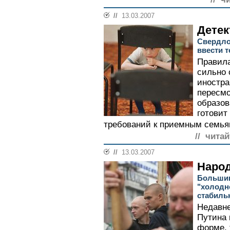
//
13.03.2007
Детек
Свердло
ввести 
Правила
сильно 
иностра
пересмо
образов
готовит
требований к приемным семьям
// читай
//
13.03.2007
Наро
Большин
"холодн
стабиль
Недавн
Путина 
форме, 