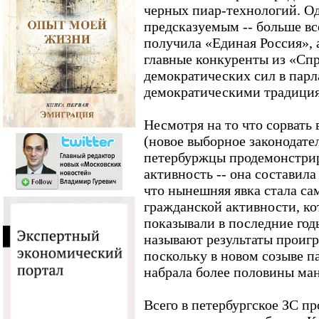
черных пиар-технологий. Од
предсказуемым -- больше вс
получила «Единая Россия», а
главные конкуренты из «Спр
демократических сил в парл
демократическими традиция
Несмотря на то что сорвать
(новое выборное законодате
петербуржцы продемонстри
активность -- она составил
что нынешняя явка стала с
гражданской активности, к
показывали в последние год
называют результаты проиг
поскольку в новом созыве п
набрала более половины ман
Всего в петербургское ЗС п