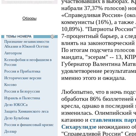
участвовавших в выборах. К
набрали 37,37% голосов) н
«Справедливая Россия» (око
Обзоры
коммунисты (16%), а также 
10,89%). "Патриоты России"
7-процентный барьер, а сле
ТЕМЫ НОМЕРА
Признание независимости
влиять на законотворческий
Абхазии и Южной Осетии
По итогам подсчета голосов
Автопром
мандата, "эсерам" -- 13, КПР
Ксенофобия и неофашизм в
Губернатор Валентина Матв
России
удовлетворение результатам
Россия и Прибалтика
именно этого и ожидала.
Исторические версии
Косово
Любопытно, что в ночь подс
Россия и Белоруссия
обработки 86% бюллетеней 
Израиль и Палестина
Дело ЮКОСа
кресла, однако в последни
Защита Химкинского леса
изменилась. Олимпийский 
Дело Бульбова
катанию и
ставленник пар
Россия и финансовый кризис
Сихарулидзе
неожиданно об
Доллар
"Справедливой России" Серг