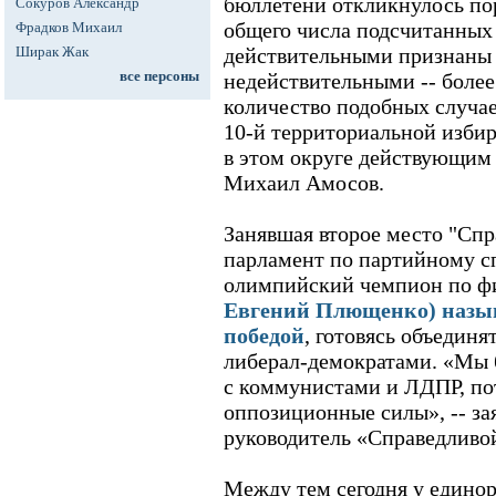
бюллетени откликнулось по
Сокуров Александр
общего числа подсчитанных
Фрадков Михаил
Ширак Жак
действительными признаны п
все персоны
недействительными -- более
количество подобных случае
10-й территориальной избир
в этом округе действующим
Михаил Амосов.
Занявшая второе место "Спра
парламент по партийному с
олимпийский чемпион по фи
Евгений Плющенко) назыв
победой
, готовясь объедин
либерал-демократами. «Мы 
с коммунистами и ЛДПР, пот
оппозиционные силы», -- за
руководитель «Справедливо
Между тем сегодня у единор