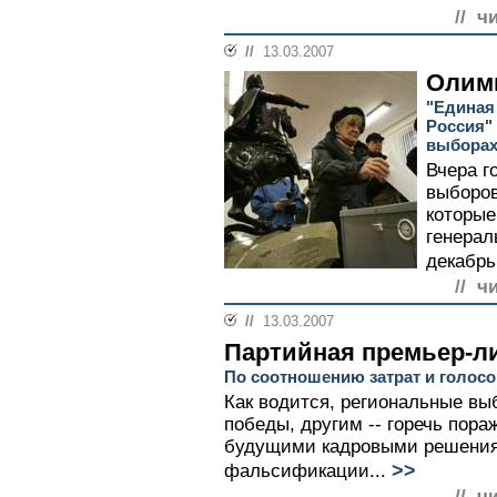
// ч
//
13.03.2007
Олимп
"Единая
Россия" 
выборах
Вчера г
выборов
которые
генерал
декабрь
// ч
//
13.03.2007
Партийная премьер-л
По соотношению затрат и голо
Как водится, региональные в
победы, другим -- горечь пора
будущими кадровыми решения
>>
фальсификации...
// ч