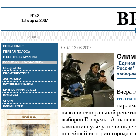
N°42
13 марта 2007
//
Архив
/
ВЕСЬ НОМЕР
//
13.03.2007
ПЕРВАЯ ПОЛОСА
Олимп
В ЦЕНТРЕ ВНИМАНИЯ
"Единая
ПОЛИТИКА И ЭКОНОМИКА
Россия" 
ОБЩЕСТВО
выборах
ПРОИСШЕСТВИЯ
ЗАГРАНИЦА
КРУПНЫМ ПЛАНОМ
БИЗНЕС И ФИНАНСЫ
Вчера 
КУЛЬТУРА
итоги 
СПОРТ
парлам
КРОМЕ ТОГО
назвали генеральной репети
выборов Госдумы. А нынеш
кампанию уже успели окрес
новейшей истории города с 