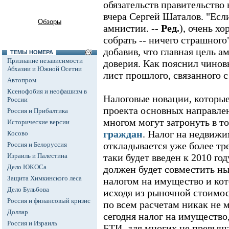
обязательств правительство н
вчера Сергей Шаталов. "Есл
Обзоры
амнистии. --
Ред.
), очень х
собрать -- ничего страшного"
добавив, что главная цель а
ТЕМЫ НОМЕРА
Признание независимости
доверия. Как пояснил чинов
Абхазии и Южной Осетии
лист прошлого, связанного с
Автопром
Ксенофобия и неофашизм в
Налоговые новации, которые
России
проекта основных направлен
Россия и Прибалтика
многом могут затронуть в т
Исторические версии
граждан
. Налог на недвижи
Косово
откладывается уже более тре
Россия и Белоруссия
Израиль и Палестина
таки будет введен к 2010 го
Дело ЮКОСа
должен будет совместить н
Защита Химкинского леса
налогом на имущество и кот
Дело Бульбова
исходя из рыночной стоимо
Россия и финансовый кризис
по всем расчетам никак не 
Доллар
сегодня налог на имущество
Россия и Израиль
БТИ, для многих не превышае