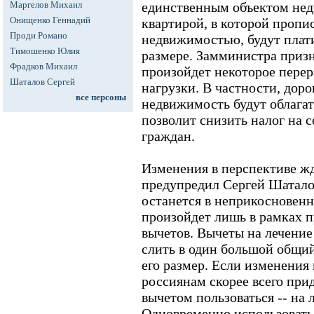
Маргелов Михаил
единственным объектом не
Онищенко Геннадий
квартирой, в которой пропи
Проди Романо
недвижимостью, будут плати
Тимошенко Юлия
размере. Замминистра призн
Фрадков Михаил
произойдет некоторое перер
Шаталов Сергей
нагрузки. В частности, доро
все персоны
недвижимость будут облагат
позволит снизить налог на
граждан.
Изменения в перспективе жд
предупредил Сергей Шаталов
останется в неприкосновен
произойдет лишь в рамках 
вычетов. Вычеты на лечение
слить в один большой общий
его размер. Если изменения 
россиянам скорее всего при
вычетом пользоваться -- на 
Одновременно использовать 