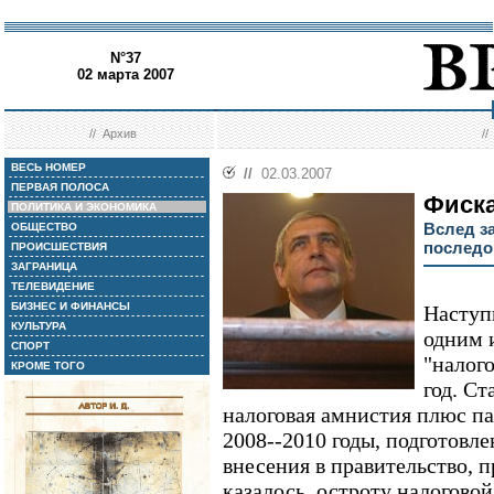
N°37
02 марта 2007
//
Архив
/
ВЕСЬ НОМЕР
//
02.03.2007
ПЕРВАЯ ПОЛОСА
Фиска
ПОЛИТИКА И ЭКОНОМИКА
Вслед з
ОБЩЕСТВО
последо
ПРОИСШЕСТВИЯ
ЗАГРАНИЦА
ТЕЛЕВИДЕНИЕ
БИЗНЕС И ФИНАНСЫ
Наступ
КУЛЬТУРА
одним 
СПОРТ
"налог
КРОМЕ ТОГО
год. Ст
налоговая амнистия плюс па
2008--2010 годы, подготов
внесения в правительство, 
казалось, остроту налогово