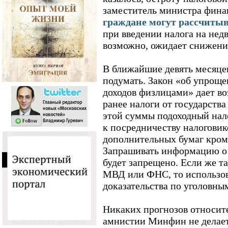
заместитель министра фин
граждане могут рассчитыв
при введении налога на нед
возможно, ожидает снижени
В ближайшие девять месяцев
подумать. Закон «об упрощ
доходов физлицами» дает в
ранее налоги от государства
этой суммы подоходный нало
к посредничеству налоговик
дополнительных бумаг кром
Запрашивать информацию о
будет запрещено. Если же т
МВД или ФНС, то использова
доказательства по уголовным
Никаких прогнозов относит
амнистии Минфин не делает