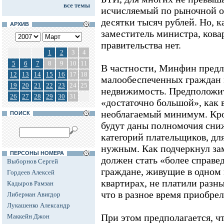
все темы
исчисляемый по рыночной о
десятки тысяч рублей. Но, к
АРХИВ
заместитель министра, ков
правительства нет.
1
2
3
4
5
6
7
8
9
10
11
В частности, Минфин предла
12
13
14
15
16
17
18
малообеспеченных граждан 
19
20
21
22
23
24
25
недвижимость. Предположит
26
27
28
29
30
31
«достаточно большой», как 
необлагаемый минимум. Кро
ПОИСК
будут даны полномочия сниж
категорий плательщиков, дл
нужным. Как подчеркнул за
ПЕРСОНЫ НОМЕРА
должен стать «более справе
Выборнов Сергей
граждане, живущие в одном 
Гордеев Алексей
квартирах, не платили разны
Кадыров Рамзан
что в разное время приобре
Либерман Авигдор
Лукашенко Александр
При этом предполагается, ч
Маккейн Джон