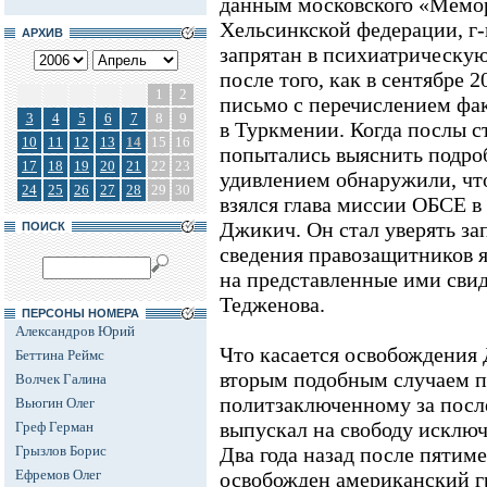
данным московского «Мемо
Хельсинкской федерации, г-
АРХИВ
запрятан в психиатрическую
после того, как в сентябре 2
1
2
письмо с перечислением фа
3
4
5
6
7
8
9
в Туркмении. Когда послы с
10
11
12
13
14
15
16
попытались выяснить подроб
17
18
19
20
21
22
23
удивлением обнаружили, чт
24
25
26
27
28
29
30
взялся глава миссии ОБСЕ 
Джикич. Он стал уверять за
ПОИСК
сведения правозащитников 
на представленные ими свид
Тедженова.
ПЕРСОНЫ НОМЕРА
Александров Юрий
Что касается освобождения 
Беттина Реймс
вторым подобным случаем 
Волчек Галина
политзаключенному за после
Вьюгин Олег
выпускал на свободу исклю
Греф Герман
Грызлов Борис
Два года назад после пятим
Ефремов Олег
освобожден американский 