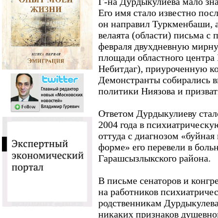
Г-на Дурдыкулиева мало зна
Его имя стало известно после
он направил Туркменбаши, 
велаята (области) письма с 
февраля двухдневную мирну
площади областного центра
Небитдаг), приуроченную к
Демонстранты собирались в
политики Ниязова и призвать
Ответом Дурдыкулиеву стал
2004 года в психиатрическу
оттуда с диагнозом «буйная
форме» его перевели в боль
Гарашсызлыкского района.
В письме сенаторов и конгр
на работников психиатриче
родственникам Дурдыкулева,
никаких признаков душевной