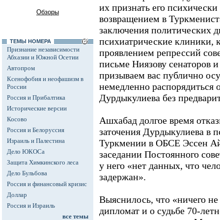
их признать его психическ
Обзоры
возвращением в Туркменист
заключения политических д
психиатрические клиники, 
ТЕМЫ НОМЕРА
Признание независимости
проявлением репрессий совет
Абхазии и Южной Осетии
письме Ниязову сенаторов и
Автопром
призываем вас публично осу
Ксенофобия и неофашизм в
немедленно распорядиться 
России
Дурдыкулиева без предвари
Россия и Прибалтика
Исторические версии
Ашхабад долгое время отказ
Косово
Россия и Белоруссия
заточения Дурдыкулиева в п
Израиль и Палестина
Туркмении в ОБСЕ Эссен Ай
Дело ЮКОСа
заседании Постоянного сове
Защита Химкинского леса
у него «нет данных, что чел
Дело Бульбова
задержан».
Россия и финансовый кризис
Доллар
Выяснилось, что «ничего не
Россия и Израиль
дипломат и о судьбе 70-лет
все темы