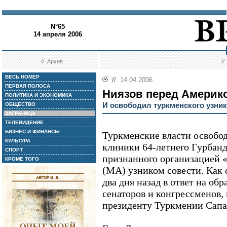
N°65
14 апреля 2006
//
Архив
/
ВЕСЬ НОМЕР
//
14.04.2006
ПЕРВАЯ ПОЛОСА
Ниязов перед Америко
ПОЛИТИКА И ЭКОНОМИКА
И освободил туркменского узник
ОБЩЕСТВО
ЗАГРАНИЦА
ТЕЛЕВИДЕНИЕ
БИЗНЕС И ФИНАНСЫ
Туркменские власти освобо
КУЛЬТУРА
клиники 64-летнего Гурбан
СПОРТ
признанного организацией
КРОМЕ ТОГО
(МА) узником совести. Как
два дня назад в ответ на о
сенаторов и конгрессменов,
президенту Туркмении Сапа