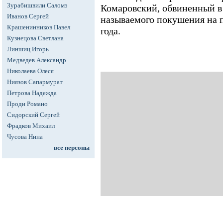
Зурабишвили Саломэ
Комаровский, обвиненный в
Иванов Сергей
называемого покушения на п
Крашенинников Павел
года.
Кузнецова Светлана
Линшиц Игорь
Медведев Александр
Николаева Олеся
Ниязов Сапармурат
Петрова Надежда
Проди Романо
Сидорский Сергей
Фрадков Михаил
Чусова Нина
все персоны