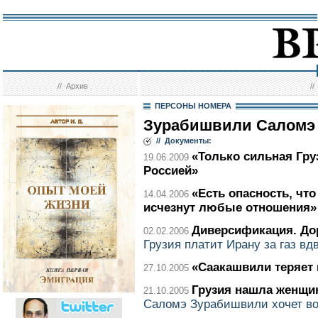
//
Архив
/
ПЕРСОНЫ НОМЕРА
Зурабишвили Саломэ
// Документы:
«Только сильная Гру
19.06.2009
Россией»
«Есть опасность, чт
14.04.2006
исчезнут любые отношения»
Диверсификация. До
02.02.2006
Грузия платит Ирану за газ вд
«Саакашвили теряет 
27.10.2005
Грузия нашла женщи
21.10.2005
Саломэ Зурабишвили хочет во