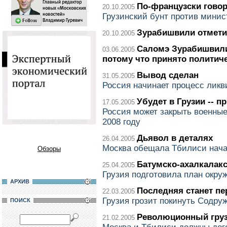
По-французски гово
20.10.2005
Грузинский бунт против минис
Зурабишвили отмети
20.10.2005
Саломэ Зурабишвили
03.06.2005
потому что принято политич
Вывод сделан
31.05.2005
Россия начинает процесс ликв
Убудет в Грузии -- п
17.05.2005
Россия может закрыть военные
2008 году
Дьявол в деталях
26.04.2005
Москва обещала Тбилиси нача
Обзоры
Батумско-ахалкалакс
25.04.2005
Грузия подготовила план окру
АРХИВ
Последняя станет пе
22.03.2005
Грузия грозит покинуть Содру
ПОИСК
Революционный груз
21.02.2005