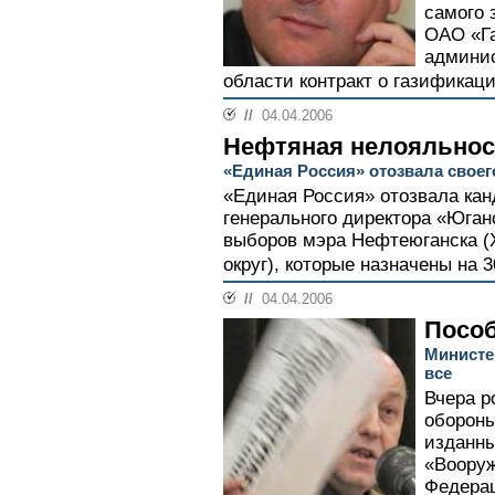
самого 
ОАО «Га
админи
области контракт о газификаци
//
04.04.2006
Нефтяная нелояльнос
«Единая Россия» отозвала свое
«Единая Россия» отозвала ка
генерального директора «Юган
выборов мэра Нефтеюганска 
округ), которые назначены на 3
//
04.04.2006
Пособ
Министе
все
Вчера р
обороны
изданны
«Воору
Федерац