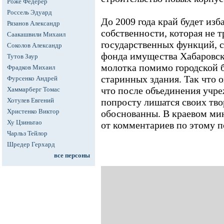
Роже Федерер
Россель Эдуард
До 2009 года край будет изб
Рязанов Александр
собственности, которая не 
Саакашвили Михаил
государственных функций, 
Соколов Александр
фонда имущества Хабаровск
Тутов Заур
молотка помимо городской 
Фрадков Михаил
старинных здания. Так что о
Фурсенко Андрей
что после объединения учр
Хаммарберг Томас
Хотулев Евгений
попросту лишатся своих тв
Христенко Виктор
обоснованны. В краевом ми
Ху Цзиньтао
от комментариев по этому п
Чарльз Тейлор
Шредер Герхард
все персоны