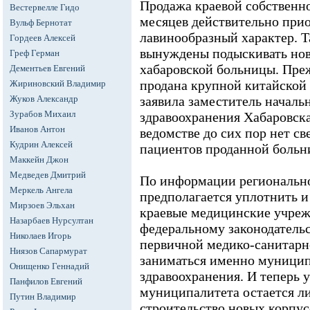
Продажа краевой собственно
Вестервелле Гидо
месяцев действительно прио
Вульф Бернотат
лавинообразный характер. Т
Гордеев Алексей
вынуждены подыскивать нов
Греф Герман
хабаровской больницы. Преж
Дементьев Евгений
продана крупной китайской 
Жириновский Владимир
Жуков Александр
заявила заместитель началь
Зурабов Михаил
здравоохранения Хабаровска
Иванов Антон
ведомстве до сих пор нет св
Кудрин Алексей
пациентов проданной больн
Маккейн Джон
Медведев Дмитрий
По информации региональн
Меркель Ангела
предполагается уплотнить и
Мирзоев Эльхан
краевые медицинские учреж
Назарбаев Нурсултан
федеральному законодатель
Николаев Игорь
первичной медико-санитар
Ниязов Сапармурат
заниматься именно муници
Онищенко Геннадий
здравоохранения. И теперь у
Панфилов Евгений
муниципалитета остается ли
Путин Владимир
строительство новых корпус