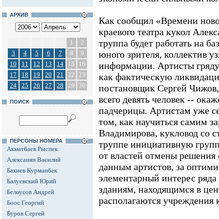
АРХИВ
Как сообщил «Времени ново
краевого театра кукол Алекс
труппа будет работать на ба
1
2
юного зрителя, коллектив уз
3
4
5
6
7
8
9
10
11
12
13
14
15
16
информации. Артисты гряду
17
18
19
20
21
22
23
как фактическую ликвидаци
24
25
26
27
28
29
30
постановщик Сергей Чижов, 
всего девять человек -- ока
ПОИСК
падчерицы. Артистам уже с
том, как научиться самим з
Владимирова, кукловод со ст
ПЕРСОНЫ НОМЕРА
труппе инициативную группу
Акматбаев Рыспек
от властей отмены решения
Алексанян Василий
данным артистов, за оптими
Бакиев Курманбек
элементарный интерес ряда
Балуевский Юрий
зданиям, находящимся в цент
Белоусов Андрей
располагаются учреждения 
Боос Георгий
Буров Сергей