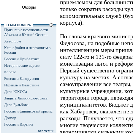
приемлемом для большинств
Обзоры
только сократив расходы ку
вспомогательных служб (бух
корпуса).
ТЕМЫ НОМЕРА
Признание независимости
Абхазии и Южной Осетии
По словам краевого минист
Автопром
Федосова, на подобные непо
Ксенофобия и неофашизм в
интеллигенции меры пришло
России
силу 122-го и 131-го федера
Россия и Прибалтика
монетизации льгот и реформ
Исторические версии
Первый существенно ограни
Косово
культуру на местах. А согла
Россия и Белоруссия
самоуправлении все театры,
Израиль и Палестина
культурные учреждения, кот
Дело ЮКОСа
территории города, переходя
Защита Химкинского леса
муниципалитетов. Бюджет да
Дело Бульбова
как Хабаровск, оказался нес
Россия и финансовый кризис
расходы. Получается, что е
Доллар
многие творческие коллекти
Россия и Израиль
все темы
экономически сильными кол