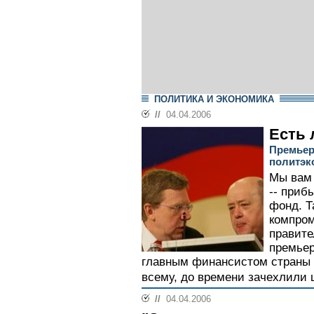
ПОЛИТИКА И ЭКОНОМИКА
//
04.04.2006
Есть 
Премьер
политэк
Мы вам 
-- приб
фонд. Т
компром
правите
премье
главным финансистом страны 
всему, до времени зачехлили 
//
04.04.2006