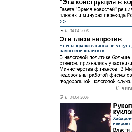
"Эта конструкция в ко
Газета "Время новостей" реши
плюсах и минусах перехода Ро
>>
//
04.04.2006
Эти глаза напротив
Члены правительства не могут д
налоговой политики
В налоговой политике больше
ответов, признались участник
Министерства финансов. В Мин
недовольны работой фискалов 
Федеральной налоговой службы
// чит
//
04.04.2006
Рукоп
кукло
Хабаров
накроет
Власти 