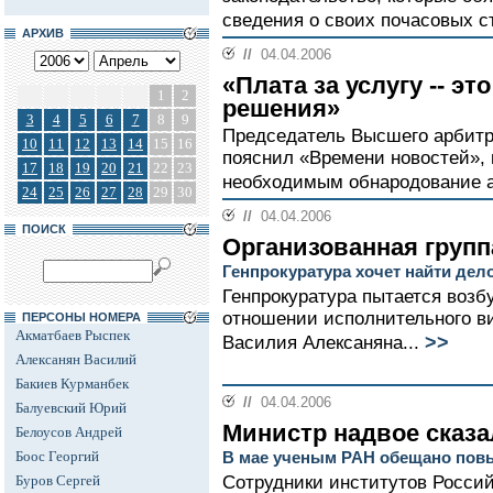
сведения о своих почасовых ст
АРХИВ
//
04.04.2006
«Плата за услугу -- эт
1
2
решения»
3
4
5
6
7
8
9
Председатель Высшего арбит
10
11
12
13
14
15
16
пояснил «Времени новостей», 
17
18
19
20
21
22
23
необходимым обнародование ад
24
25
26
27
28
29
30
//
04.04.2006
ПОИСК
Организованная групп
Генпрокуратура хочет найти де
Генпрокуратура пытается возб
отношении исполнительного 
ПЕРСОНЫ НОМЕРА
Акматбаев Рыспек
>>
Василия Алексаняна...
Алексанян Василий
Бакиев Курманбек
//
04.04.2006
Балуевский Юрий
Министр надвое сказа
Белоусов Андрей
Боос Георгий
В мае ученым РАН обещано пов
Буров Сергей
Сотрудники институтов Россий