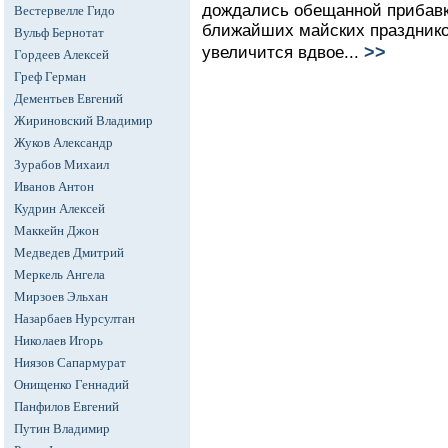
дождались обещанной прибавк
Вестервелле Гидо
ближайших майских празднико
Вульф Бернотат
>>
увеличится вдвое...
Гордеев Алексей
Греф Герман
Дементьев Евгений
Жириновский Владимир
Жуков Александр
Зурабов Михаил
Иванов Антон
Кудрин Алексей
Маккейн Джон
Медведев Дмитрий
Меркель Ангела
Мирзоев Эльхан
Назарбаев Нурсултан
Николаев Игорь
Ниязов Сапармурат
Онищенко Геннадий
Панфилов Евгений
Путин Владимир