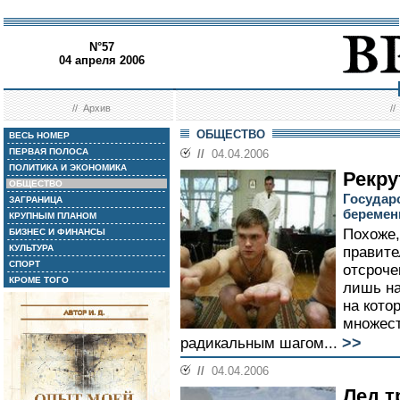
N°57
04 апреля 2006
//
Архив
/
ОБЩЕСТВО
ВЕСЬ НОМЕР
ПЕРВАЯ ПОЛОСА
//
04.04.2006
ПОЛИТИКА И ЭКОНОМИКА
Рекру
ОБЩЕСТВО
Государ
ЗАГРАНИЦА
беремен
КРУПНЫМ ПЛАНОМ
Похоже,
БИЗНЕС И ФИНАНСЫ
КУЛЬТУРА
правите
СПОРТ
отсроче
КРОМЕ ТОГО
лишь на
на кото
множест
>>
радикальным шагом...
//
04.04.2006
Лед т