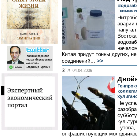
Водозаб
"химичес
Нитробе
аварии 
напугал
Востока
водозаб
началом
Китая придут тонны других, н
>>
соединений...
//
04.04.2006
Двойн
Генпрок
коллега
хулиган
Не успе
разобра
субботу
культур
Тутова,
от фашиствующих молодчиков, 