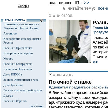
>>
аналогичное ЧП...
Обзоры
// читайте тему:
Ксен
//
04.04.2006
ТЕМЫ НОМЕРА
Разны
Признание независимости
Глава М
Абхазии и Южной Осетии
"раздуто
Автопром
Глава р
Ксенофобия и неофашизм в
Алексей
России
по каби
Россия и Прибалтика
истерик
Исторические версии
Причем 
Косово
>>
Россия и Белоруссия
Израиль и Палестина
Дело ЮКОСа
//
04.04.2006
Защита Химкинского леса
По очной ставке
Дело Бульбова
Адвокатам предлагают раскрыть
Россия и финансовый кризис
В ближайшее время российских
Доллар
раскрыть тайну своих доходов
Россия и Израиль
арбитражного суда намерен ра
все темы
законодательство, которые об