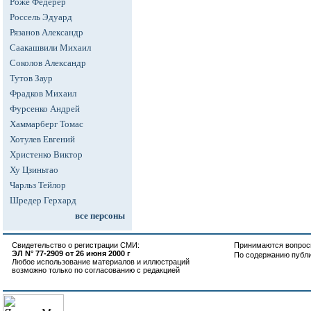
Роже Федерер
Россель Эдуард
Рязанов Александр
Саакашвили Михаил
Соколов Александр
Тутов Заур
Фрадков Михаил
Фурсенко Андрей
Хаммарберг Томас
Хотулев Евгений
Христенко Виктор
Ху Цзиньтао
Чарльз Тейлор
Шредер Герхард
все персоны
Свидетельство о регистрации СМИ:
Принимаются вопросы
ЭЛ N° 77-2909 от 26 июня 2000 г
По содержанию публ
Любое использование материалов и иллюстраций
возможно только по согласованию с редакцией