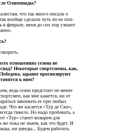
осле Олимпиады?
алистам, что так много писали о
так вообще сделали чуть ли не поп-
ь в феврале, меня до сих пор узнают
ранно.
сь?
говорить.
всех отношениях сезона не
 спад? Некоторые спортсмены, как,
Лебедева, заранее прогнозируют
отовятся к ним?
уем, ведь сезон предстоит не менее
портсмен, как мне кажется, ни от
тараться завоевать ее при любых
де. Что же касается «Тур де Ски»,
всегда тяжело. Но надо пробовать, а
тот «Тур» станет козырем для
е пока не знаем, как это будет. И
жцы, ни шведы... Будем работать.