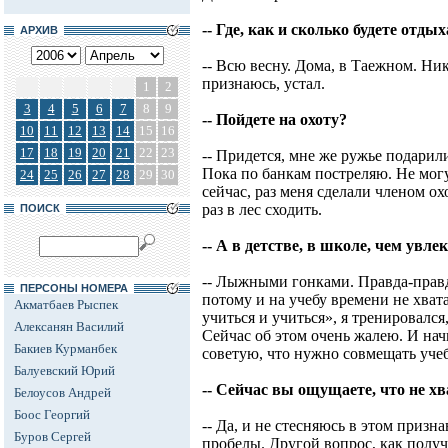
-- Где, как и сколько будете отдых
АРХИВ
-- Всю весну. Дома, в Таежном. Ник
признаюсь, устал.
1
2
3
4
5
6
7
8
9
-- Пойдете на охоту?
10
11
12
13
14
15
16
17
18
19
20
21
22
23
-- Придется, мне же ружье подарил
Пока по банкам постреляю. Не могу
24
25
26
27
28
29
30
сейчас, раз меня сделали членом ох
раз в лес сходить.
ПОИСК
-- А в детстве, в школе, чем увле
-- Лыжными гонками. Правда-правда
ПЕРСОНЫ НОМЕРА
потому и на учебу времени не хвата
Акматбаев Рыспек
учиться и учиться», я тренировался
Алексанян Василий
Сейчас об этом очень жалею. И н
Бакиев Курманбек
советую, что нужно совмещать учебу
Балуевский Юрий
-- Сейчас вы ощущаете, что не хв
Белоусов Андрей
Боос Георгий
-- Да, и не стесняюсь в этом призн
Буров Сергей
пробелы. Другой вопрос, как получ