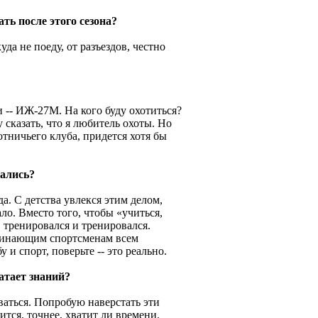
ать после этого сезона?
уда не поеду, от разъездов, честно
и -- ИЖ-27М. На кого буду охотиться?
 сказать, что я любитель охоты. Но
отничьего клуба, придется хотя бы
кались?
. С детства увлекся этим делом,
ло. Вместо того, чтобы «учиться,
, тренировался и тренировался.
ачинающим спортсменам всем
 и спорт, поверьте -- это реально.
атает знаний?
аваться. Попробую наверстать эти
ится, точнее, хватит ли времени.