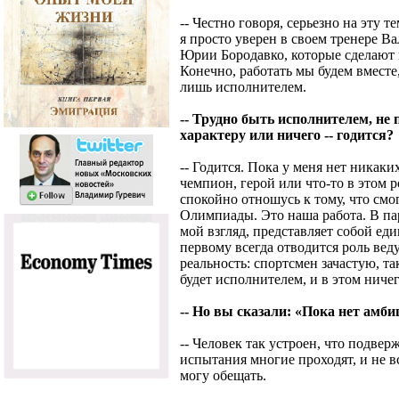
-- Честно говоря, серьезно на эту 
я просто уверен в своем тренере В
Юрии Бородавко, которые сделают
Конечно, работать мы будем вместе
лишь исполнителем.
-- Трудно быть исполнителем, не
характеру или ничего -- годится?
-- Годится. Пока у меня нет никак
чемпион, герой или что-то в этом 
спокойно отношусь к тому, что смог
Олимпиады. Это наша работа. В паре
мой взгляд, представляет собой един
первому всегда отводится роль веду
реальность: спортсмен зачастую, та
будет исполнителем, и в этом ниче
-- Но вы сказали: «Пока нет амби
-- Человек так устроен, что подвер
испытания многие проходят, и не в
могу обещать.