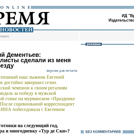
ИД "В
Издательств
/
поиск
ий Дементьев:
листы сделали из меня
везду
версия для печати
спешный наш лыжник Евгений
в достойно завершил сезон.
кий чемпион к своим регалиям
медаль за победу в мужской
ой гонке на мурманском «Празднике
 После соревнований корреспондент
ИНА побеседовала с Евгением
одготовки на следующий год,
а и многодневку «Тур де Ски»?
БЕЗ КОМMЕНТАРИЕВ