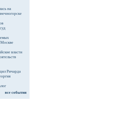
ась на
лнечногорске
ов
суд
аемых
в Москве
йские власти
оятельств
дил Ричарда
еоргия
алог
все события