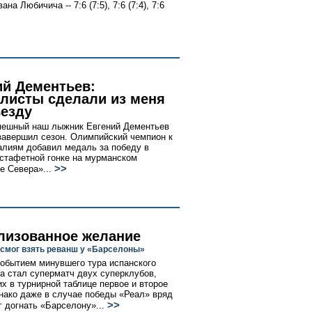
ана Любичича -- 7:6 (7:5), 7:6 (7:4), 7:6
ий Дементьев:
листы сделали из меня
везду
пешный наш лыжник Евгений Дементьев
завершил сезон. Олимпийский чемпион к
алиям добавил медаль за победу в
стафетной гонке на мурманском
>>
е Севера»...
лизованное желание
 смог взять реванш у «Барселоны»
обытием минувшего тура испанского
а стал суперматч двух суперклубов,
х в турнирной таблице первое и второе
нако даже в случае победы «Реал» вряд
>>
г догнать «Барселону»...