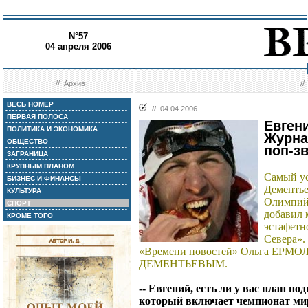
N°57
04 апреля 2006
//
Архив
/
ВЕСЬ НОМЕР
//
04.04.2006
ПЕРВАЯ ПОЛОСА
Евген
ПОЛИТИКА И ЭКОНОМИКА
Журна
ОБЩЕСТВО
поп-з
ЗАГРАНИЦА
КРУПНЫМ ПЛАНОМ
Самый у
БИЗНЕС И ФИНАНСЫ
Дементье
КУЛЬТУРА
Олимпийс
СПОРТ
добавил 
КРОМЕ ТОГО
эстафетн
Севера».
«Времени новостей» Ольга ЕРМОЛ
ДЕМЕНТЬЕВЫМ.
-- Евгений, есть ли у вас план п
который включает чемпионат мир