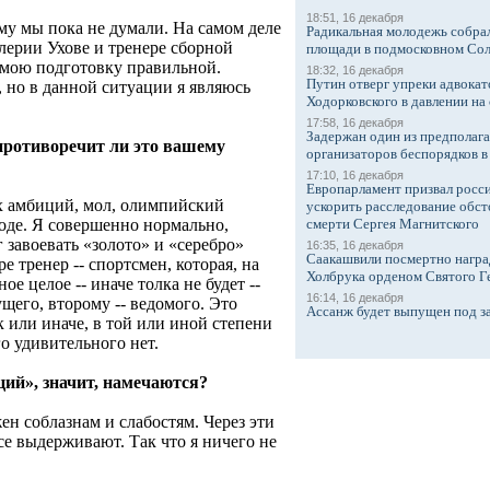
18:51, 16 декабря
тему мы пока не думали. На самом деле
Радикальная молодежь собрал
алерии Ухове и тренере сборной
площади в подмосковном Со
 мою подготовку правильной.
18:32, 16 декабря
Путин отверг упреки адвокат
, но в данной ситуации я являюсь
Ходорковского в давлении на 
17:58, 16 декабря
Задержан один из предполаг
 противоречит ли это вашему
организаторов беспорядков 
17:10, 16 декабря
Европарламент призвал росси
их амбиций, мол, олимпийский
ускорить расследование обст
роде. Я совершенно нормально,
смерти Сергея Магнитского
 завоевать «золото» и «серебро»
16:35, 16 декабря
Саакашвили посмертно награ
 тренер -- спортсмен, которая, на
Холбрука орденом Святого Г
ое целое -- иначе толка не будет --
16:14, 16 декабря
щего, второму -- ведомого. Это
Ассанж будет выпущен под з
к или иначе, в той или иной степени
го удивительного нет.
ций», значит, намечаются?
жен соблазнам и слабостям. Через эти
се выдерживают. Так что я ничего не