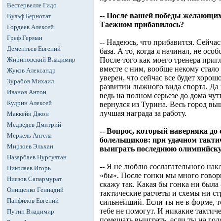
Вестервелле Гидо
-- После вашей победы желающи
Вульф Бернотат
Таежном прибавилось?
Гордеев Алексей
Греф Герман
-- Надеюсь, что прибавится. Сейчас
Дементьев Евгений
база. А то, когда я начинал, не осо
Жириновский Владимир
После того как моего тренера приг
вместе с ним, вообще некому стало
Жуков Александр
уверен, что сейчас все будет хорош
Зурабов Михаил
развитии лыжного вида спорта. Да 
Иванов Антон
ведь на полном серьезе до дома чуть
Кудрин Алексей
вернулся из Турина. Весь город выш
лучшая награда за работу.
Маккейн Джон
Медведев Дмитрий
-- Вопрос, который наверняка до
Меркель Ангела
болельщиков: при удачном такти
Мирзоев Эльхан
выиграть последнюю олимпийску
Назарбаев Нурсултан
-- Я не люблю сослагательного на
Николаев Игорь
«бы». После гонки мы много говори
Ниязов Сапармурат
скажу так. Какая бы гонка ни была 
Онищенко Геннадий
тактические расчеты и схемы ни ст
Панфилов Евгений
сильнейший. Если ты не в форме, 
тебе не помогут. И никакие тактич
Путин Владимир
помешать выиграть, если ты на гол