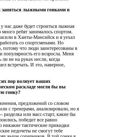
х заняться лыжными гонками в
 у нас даже будет строиться лыжная
бо много ребят занималось спортом.
ласили в Ханты-Мансийск и я уехал
 работать со спортсменами. Но
о, потому что люди заинтересованы в
и популярность его возросла. Меня
 ли не на руках несли, когда
ел встречать. И это, наверное,
 сих пор волнует ваших
ческом раскладе могли бы вы
ю гонку?
клонения, предложений со словом
ли с тренерами, анализировали, но я
-- разделка или масс-старт, какие бы
роились, победит все равно
то никакие тактические прикидки
еские недочеты не смогут тебе
ову выше соперников. В той гонке я