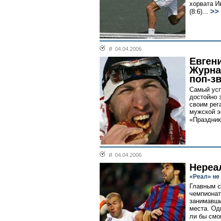
хорвата Ив
>>
(8:6)...
//
04.04.2006
Евген
Журна
поп-з
Самый ус
достойно 
своим рег
мужской э
«Праздник
//
04.04.2006
Нереа
«Реал» не
Главным с
чемпионат
занимавши
места. Од
ли бы смо