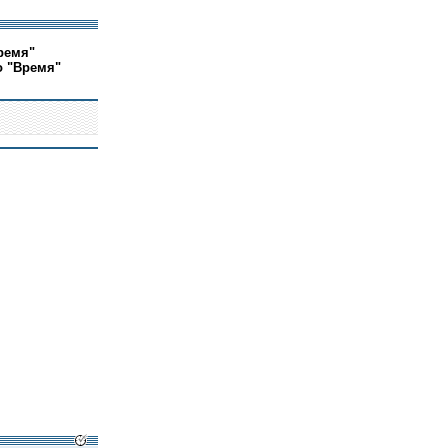
ремя"
о "Время"