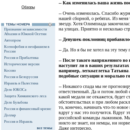
-- Как изменилась ваша жизнь п
Обзоры
-- Очень изменилась. Спасибо журн
нашей сборной, о ребятах. Из меня 
звезду. Хотя Олимпиада закончилас
ТЕМЫ НОМЕРА
на улицах. Приятно и несколько ст
Признание независимости
Абхазии и Южной Осетии
-- Девушек-поклонниц прибавило
Автопром
Ксенофобия и неофашизм в
-- Да. Но я бы не хотел на эту тему 
России
Россия и Прибалтика
-- После такого напряженного во 
Исторические версии
наступит ли в ваших результатах
Косово
например, легкоатлетка Татьяна 
подобные ситуации и морально г
Россия и Белоруссия
Израиль и Палестина
-- Никакого спада мы не прогнозир
Дело ЮКОСа
ответственный. Да и потом любой с
Защита Химкинского леса
какой медали не откажется, будет с
обстоятельствах и при любом раскла
Дело Бульбова
то, конечно, начинать что-то новое 
Россия и финансовый кризис
вдруг у нас это получится. Вдруг э
Доллар
российской команды лыжников. Мы ж
Россия и Израиль
никто не знает, ни немцы, ни норве
все темы
Даже интересно.