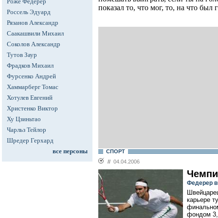
Роже Федерер
показал то, что мог, то, на что был
Россель Эдуард
Рязанов Александр
Саакашвили Михаил
Соколов Александр
Тутов Заур
Фрадков Михаил
Фурсенко Андрей
Хаммарберг Томас
Хотулев Евгений
Христенко Виктор
Ху Цзиньтао
Чарльз Тейлор
Шредер Герхард
все персоны
СПОРТ
//
04.04.2006
Чемпи
Федерер в
Швейцарец
карьере т
финальном
фондом 3,