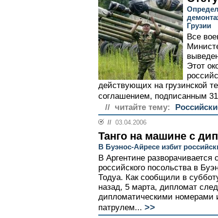
Определ
демонта
Грузии
Все вое
Министе
выведен
Этот ок
российс
действующих на грузинской те
соглашением, подписанным 31 
// читайте тему:
Российски
//
03.04.2006
Танго на машине с ди
В Буэнос-Айресе избит российс
В Аргентине разворачивается с
российского посольства в Буэн
Тодуа. Как сообщили в суббо
назад, 5 марта, дипломат сле
дипломатическими номерами 
>>
патрулем...