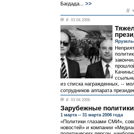
>>
Багдада...
//
//
03.04.2006
Тяжел
прези
Ярузель
Неприят
политик
закончи
прошлой
Качиньс
ссыльны
из списка награжденных, -- мо
сотрудников аппарата президен
//
03.04.2006
Зарубежные политики
1 марта -- 31 марта 2006 года
«Политики глазами СМИ», сов
новостей» и компании «Медиало
политических персон, наиболе