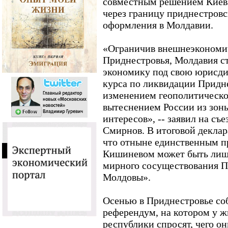
совместным решением Киева
через границу приднестровс
оформления в Молдавии.
«Ограничив внешнеэкономи
Приднестровья, Молдавия с
экономику под свою юрисди
курса по ликвидации Придне
изменением геополитическог
вытеснением России из зон
интересов», -- заявил на съ
Смирнов. В итоговой деклар
что отныне единственным п
Кишиневом может быть лиш
мирного сосуществования П
Молдовы».
Осенью в Приднестровье со
референдум, на котором у 
республики спросят, чего он