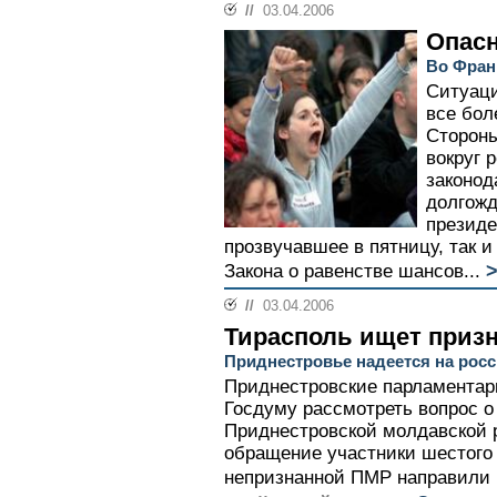
//
03.04.2006
Опас
Во Фран
Ситуаци
все бол
Стороны
вокруг 
законод
долгожд
президе
прозвучавшее в пятницу, так и
>
Закона о равенстве шансов...
//
03.04.2006
Тирасполь ищет приз
Приднестровье надеется на росс
Приднестровские парламентар
Госдуму рассмотреть вопрос 
Приднестровской молдавской 
обращение участники шестого 
непризнанной ПМР направили в