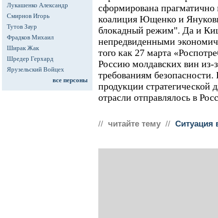
Лукашенко Александр
сформирована прагматично 
Смирнов Игорь
коалиция Ющенко и Янукови
Тутов Заур
блокадный режим". Да и Ки
Фрадков Михаил
непредвиденными экономич
Ширак Жак
того как 27 марта «Роспотре
Шредер Герхард
Россию молдавских вин из-з
Ярузельский Войцех
требованиям безопасности.
все персоны
продукции стратегической 
отрасли отправлялось в Рос
//
читайте тему
//
Ситуация 