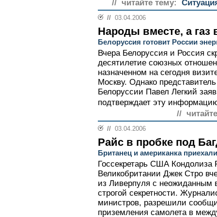
// читайте тему:
Ситуаци
//
03.04.2006
Народы вместе, а газ 
Белоруссия готовит России эне
Вчера Белоруссия и Россия ск
десятилетие союзных отношен
назначенном на сегодня визит
Москву. Однако представитель
Белоруссии Павел Легкий заяв
подтверждает эту информацию
// читайт
//
03.04.2006
Райс в пробке под Ба
Британец и американка приехали
Госсекретарь США Кондолиза 
Великобритании Джек Стро вче
из Ливерпуля с неожиданным 
строгой секретности. Журнал
министров, разрешили сообщи
приземления самолета в межд