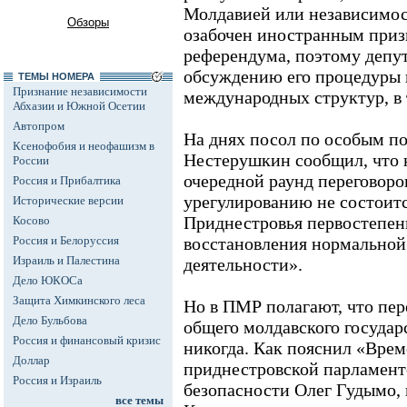
Молдавией или независимос
Обзоры
озабочен иностранным при
референдума, поэтому депу
обсуждению его процедуры 
ТЕМЫ НОМЕРА
Признание независимости
международных структур, в
Абхазии и Южной Осетии
Автопром
На днях посол по особым 
Ксенофобия и неофашизм в
Нестерушкин сообщил, что 
России
очередной раунд переговоро
Россия и Прибалтика
урегулированию не состоитс
Исторические версии
Приднестровья первостепен
Косово
Россия и Белоруссия
восстановления нормальной
Израиль и Палестина
деятельности».
Дело ЮКОСа
Защита Химкинского леса
Но в ПМР полагают, что пе
Дело Бульбова
общего молдавского государ
Россия и финансовый кризис
никогда. Как пояснил «Врем
Доллар
приднестровской парламент
Россия и Израиль
безопасности Олег Гудымо,
все темы