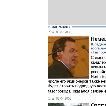
ЗАГРАНИЦА
//
03.04.2006
Немец
Шредера
госгара
«Газпро
С имене
канцлер
новым м
российс
North E
числе его акционеров также н
будет строить подводную част
газопровода, оказался связан 
//
03.04.2006
Отсту