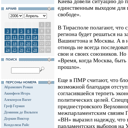
Киева довели ситуацию до п
единственным выходом для п
АРХИВ
свободе».
1
2
В Тирасполе полагают, что 
3
4
5
6
7
8
9
региона будет решаться на 
10
11
12
13
14
15
16
Вашингтона и Москвы. А в 
17
18
19
20
21
22
23
отнюдь не всегда последова
24
25
26
27
28
29
30
свои и своих союзников. Но
«Время, когда Москва, быть 
ПОИСК
прошло».
Еще в ПМР считают, что бло
ПЕРСОНЫ НОМЕРА
возможной благодаря отсту
Абрамович Роман
согласившейся терпеть эко
Акинфеев Игорь
политических целей. Спецп
Алекперов Вагит
приднестровского Верховног
Греф Герман
межпарламентским связям Г
Доминик де Вильпен
Доркин Виктор
«ВН» выразил надежду, что 
Кондолиза Райс
парламентских выборов на У