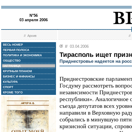
N°56
03 апреля 2006
//
Архив
/
ВЕСЬ НОМЕР
//
03.04.2006
ПЕРВАЯ ПОЛОСА
Тирасполь ищет приз
ПОЛИТИКА И ЭКОНОМИКА
Приднестровье надеется на росс
ОБЩЕСТВО
ЗАГРАНИЦА
КРУПНЫМ ПЛАНОМ
БИЗНЕС И ФИНАНСЫ
Приднестровские парламен
КУЛЬТУРА
Госдуму рассмотреть вопро
СПОРТ
независимости Приднестров
КРОМЕ ТОГО
республики». Аналогичное 
съезда депутатов всех уро
направили в Верховную рад
собрались в минувшую пятн
кризисной ситуации, спрово